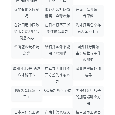
怀旧服加速器
连结：Re吗
优酷有地区限制
国外怎么打反恐
在南非怎么玩王
吗
精英：全球攻势
者荣耀
在韩国用中国政
在日本打不开御
海外打黑色幸存
务服务网地区限
剑情缘怎么办
者怎么不卡了
制怎么办
台湾怎么玩塔防
酷狗到国外不能
国外打野兽领
之光
用了吗知乎
主：新世界用什
么加速
澳洲打sky光·遇怎
在马来西亚打不
魔兽世界国外加
么才能不卡
开守望先锋怎么
速器
办
印度怎么玩帝王·
QQ海外听不了歌
国外打装甲战争
三国
的加速器哪个好
用
日本用什么加速
在南非怎么玩天
装甲战争加速器