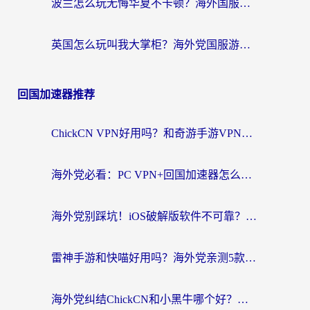
波兰怎么玩无悔华夏不卡顿？海外国服游戏加速器终极指南（附征途2萤火突击解决方案）
英国怎么玩叫我大掌柜？海外党国服游戏加速避坑指南（附实测推荐）
回国加速器推荐
ChickCN VPN好用吗？和奇游手游VPN对比哪个回国效果更好？海外党亲测实用指南
海外党必看：PC VPN+回国加速器怎么选？无缝访问国内资源全攻略
海外党别踩坑！iOS破解版软件不可靠？教你选对回国加速器无缝看国内资源
雷神手游和快喵好用吗？海外党亲测5款回国加速器，附斧牛Bling对比+微信视频号解决办法
海外党纠结ChickCN和小黑牛哪个好？一篇帮你选对回国加速器的实用指南