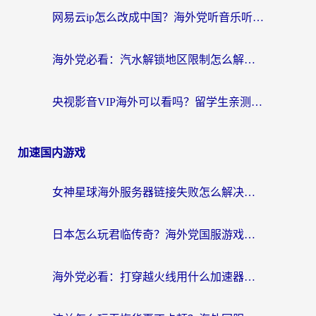
网易云ip怎么改成中国？海外党听音乐听书的无痛解决方案
海外党必看：汽水解锁地区限制怎么解除？3招解决国内影音&生活服务难题
央视影音VIP海外可以看吗？留学生亲测有效的回国加速器选择指南
加速国内游戏
女神星球海外服务器链接失败怎么解决？海外党国服游戏加速避坑指南
日本怎么玩君临传奇？海外党国服游戏加速避坑指南（附菲律宾欧洲玩家实测）
海外党必看：打穿越火线用什么加速器？解决延迟卡顿，还能玩奇妙拼图世界和第五人格