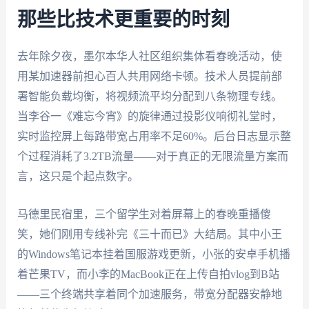
那些比技术更重要的时刻
去年除夕夜，墨尔本华人社区组织集体看春晚活动，使
用某加速器前担心百人共用网络卡顿。技术人员提前部
署智能负载均衡，将视频流平均分配到八条物理专线。
当李谷一《难忘今宵》的旋律通过投影仪响彻礼堂时，
实时监控屏上每路带宽占用率不足60%。后台日志显示整
个过程消耗了3.2TB流量——对于真正的无限流量方案而
言，这只是个起点数字。
马德里民宿里，三个留学生对着屏幕上的春晚重播傻
笑，她们刚用专线补完《三十而已》大结局。其中小王
的Windows笔记本挂着国服游戏更新，小张的安卓手机播
着芒果TV，而小李的MacBook正在上传自拍vlog到B站
——三个终端共享着同个加速服务，带宽分配器安静地