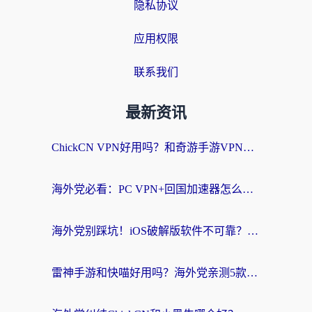
隐私协议
应用权限
联系我们
最新资讯
ChickCN VPN好用吗？和奇游手游VPN对比哪个回国效果更好？海外党亲测实用指南
海外党必看：PC VPN+回国加速器怎么选？无缝访问国内资源全攻略
海外党别踩坑！iOS破解版软件不可靠？教你选对回国加速器无缝看国内资源
雷神手游和快喵好用吗？海外党亲测5款回国加速器，附斧牛Bling对比+微信视频号解决办法