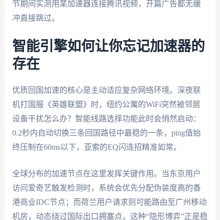
节期间实测用某加速器连接腾讯视频，开篇广告都无缓
冲直接跳过。
智能引擎如何让你忘记加速器的
存在
优质回国加速的核心是主动适应复杂网络环境。深夜联
机打国服《英雄联盟》时，纽约公寓的WiFi突然被邻居
设备干扰怎么办？智能线路选择功能此时会悄然启动：
0.2秒内自动切换三条回国路径中最稳的一条，ping值始
终压制在60ms以下，亚索的EQ闪连招精准如常。
全球分布的加速节点在这里发挥关键作用。当东京用户
访问爱奇艺触发检测时，系统会优先分配伪装度高的香
港商业IDC节点；而荷兰用户请求则可能路由至广州移动
机房，动态绕过国际出口拥塞点，这种“隐形博弈”正是稳