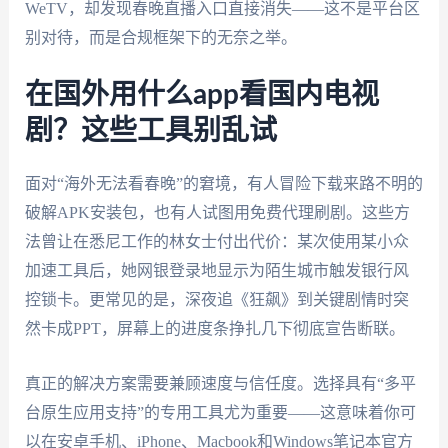
WeTV，却发现春晚直播入口直接消失——这不是平台区
别对待，而是合规框架下的无奈之举。
在国外用什么app看国内电视
剧？这些工具别乱试
面对“海外无法看春晚”的窘境，有人冒险下载来路不明的
破解APK安装包，也有人试图用免费代理刷剧。这些方
法曾让在悉尼工作的林女士付出代价：某次使用某小众
加速工具后，她网银登录地显示为陌生城市触发银行风
控锁卡。更常见的是，深夜追《狂飙》到关键剧情时突
然卡成PPT，屏幕上的进度条挣扎几下彻底宣告断联。
真正的解决方案需要兼顾速度与信任度。选择具有“多平
台原生应用支持”的专用工具尤为重要——这意味着你可
以在安卓手机、iPhone、Macbook和Windows笔记本官方