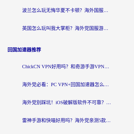
波兰怎么玩无悔华夏不卡顿？海外国服游戏加速器终极指南（附征途2萤火突击解决方案）
英国怎么玩叫我大掌柜？海外党国服游戏加速避坑指南（附实测推荐）
回国加速器推荐
ChickCN VPN好用吗？和奇游手游VPN对比哪个回国效果更好？海外党亲测实用指南
海外党必看：PC VPN+回国加速器怎么选？无缝访问国内资源全攻略
海外党别踩坑！iOS破解版软件不可靠？教你选对回国加速器无缝看国内资源
雷神手游和快喵好用吗？海外党亲测5款回国加速器，附斧牛Bling对比+微信视频号解决办法