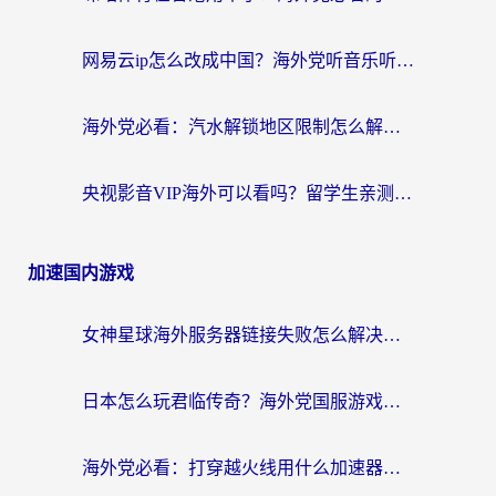
网易云ip怎么改成中国？海外党听音乐听书的无痛解决方案
海外党必看：汽水解锁地区限制怎么解除？3招解决国内影音&生活服务难题
央视影音VIP海外可以看吗？留学生亲测有效的回国加速器选择指南
加速国内游戏
女神星球海外服务器链接失败怎么解决？海外党国服游戏加速避坑指南
日本怎么玩君临传奇？海外党国服游戏加速避坑指南（附菲律宾欧洲玩家实测）
海外党必看：打穿越火线用什么加速器？解决延迟卡顿，还能玩奇妙拼图世界和第五人格