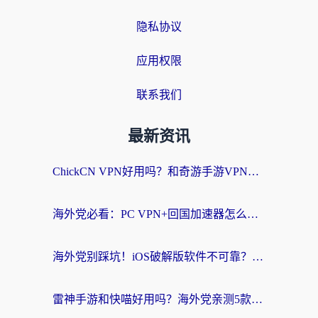
隐私协议
应用权限
联系我们
最新资讯
ChickCN VPN好用吗？和奇游手游VPN对比哪个回国效果更好？海外党亲测实用指南
海外党必看：PC VPN+回国加速器怎么选？无缝访问国内资源全攻略
海外党别踩坑！iOS破解版软件不可靠？教你选对回国加速器无缝看国内资源
雷神手游和快喵好用吗？海外党亲测5款回国加速器，附斧牛Bling对比+微信视频号解决办法