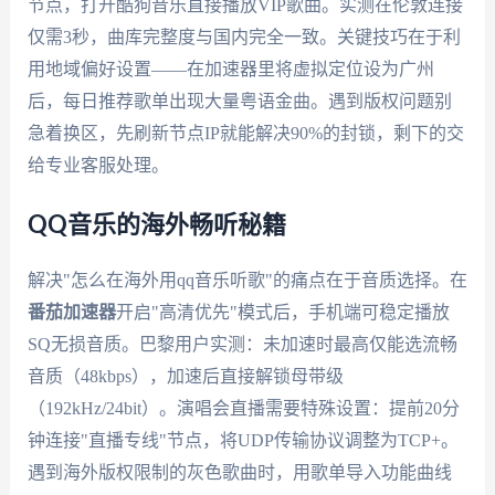
节点，打开酷狗音乐直接播放VIP歌曲。实测在伦敦连接
仅需3秒，曲库完整度与国内完全一致。关键技巧在于利
用地域偏好设置——在加速器里将虚拟定位设为广州
后，每日推荐歌单出现大量粤语金曲。遇到版权问题别
急着换区，先刷新节点IP就能解决90%的封锁，剩下的交
给专业客服处理。
QQ音乐的海外畅听秘籍
解决"怎么在海外用qq音乐听歌"的痛点在于音质选择。在
番茄加速器
开启"高清优先"模式后，手机端可稳定播放
SQ无损音质。巴黎用户实测：未加速时最高仅能选流畅
音质（48kbps），加速后直接解锁母带级
（192kHz/24bit）。演唱会直播需要特殊设置：提前20分
钟连接"直播专线"节点，将UDP传输协议调整为TCP+。
遇到海外版权限制的灰色歌曲时，用歌单导入功能曲线