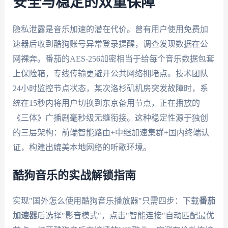
安全与稳定的双重保障
隐私泄露是音乐加速的潜在代价。曾有用户使用免费加
速器后收到酷狗账号异常登录提醒，调查发现数据在公
网裸奔。番茄的AES-256加密相当于给每个音乐数据包套
上保险箱，专线传输更避开公共网络拥堵点。技术团队
24小时监控节点状态，某次洛杉矶机房突发故障时，系
统在15秒内将用户切换到东京备用节点，正在播放的
《三体》广播剧毫秒级无缝衔接。这种稳定性源于独创
的三层架构：前端智能路由+中继加速集群+国内终端认
证，构建出媲美本地网络的听歌环境。
酷狗音乐的实战解锁指南
实现"国外怎么使用酷狗音乐播放器"只需四步：下载
番茄
加速器
后选择"影音模式"，点击"智能连接"自动匹配最优