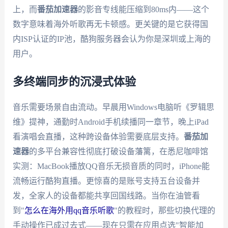
上，而
番茄加速器
的影音专线能压缩到80ms内——这个
数字意味着海外听歌再无卡顿感。更关键的是它获得国
内ISP认证的IP池，酷狗服务器会认为你是深圳或上海的
用户。
多终端同步的沉浸式体验
音乐需要场景自由流动。早晨用Windows电脑听《罗辑思
维》提神，通勤时Android手机续播同一章节，晚上iPad
看演唱会直播，这种跨设备体验需要底层支持。
番茄加
速器
的多平台兼容性彻底打破设备藩篱，在悉尼咖啡馆
实测：MacBook播放QQ音乐无损音质的同时，iPhone能
流畅运行酷狗直播。更惊喜的是账号支持五台设备并
发，全家人的设备都能共享回国线路。当你在油管看
到"
怎么在海外用qq音乐听歌
"的教程时，那些切换代理的
手动操作已成过去式——现在只需在应用点选"智能加