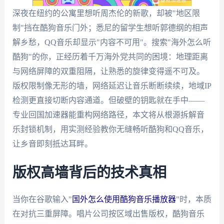
深夜在纽约的公寓里想听周杰伦的新歌，却被"地区限
制"挡在酷狗音乐门外；悉尼的留学生想听郭德纲的相声
解乡愁，QQ音乐却显示"内容不可用"。搜索"海外怎么听
酷狗"的你，正经历着千万海外党共同的困境：地理距离
与网络屏障的双重阻隔，让熟悉的旋律变得遥不可及。
版权限制像无形的墙，网络延迟让音乐断断续续，地域IP
检测更直接切断内容通道。但破壁的钥匙就在手中——
专业回国加速器能重构网络路径，本文将从根源拆解音
乐封锁机制，用实测经验教你无缝畅听酷狗和QQ音乐，
让乡音即刻抵达耳畔。
版权高墙背后的技术真相
当你在谷歌输入"
国外怎么使用酷狗音乐播放器
"时，本质
在对抗三重屏障。唱片公司按区域出售版权，酷狗音乐