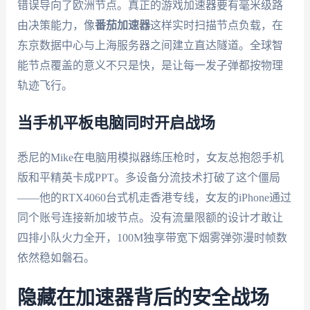
错误导向了欧洲节点。真正的游戏加速器要有毫米级路
由决策能力，像
番茄加速器
这样实时扫描节点负载，在
东京数据中心与上海服务器之间建立直达隧道。全球智
能节点覆盖的意义不只是快，是让每一发子弹都按物理
轨迹飞行。
当手机平板电脑同时开启战场
悉尼的Mike在电脑用模拟器练压枪时，女友总抱怨手机
版和平精英卡成PPT。多设备分流技术打破了这个僵局
——他的RTX4060台式机走香港专线，女友的iPhone通过
同个账号连接新加坡节点。没有流量限额的设计才敢让
四排小队火力全开，100M独享带宽下烟雾弹弥漫时帧数
依然稳如磐石。
隐藏在加速器背后的安全战场