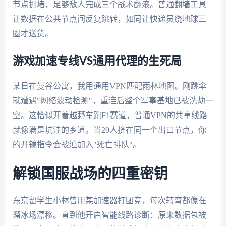
节点拥堵，足够敌人完成三个战术翻滚。普通翻墙工具
让数据在公共节点间反复跳转，如同让快递员绕地球三
圈才送货。
游戏加速专线VS通用代理的生死局
某日在曼谷公寓，我用通用VPN匹配雨林地图。刚跳伞
就遭遇"网络波动检测"，重连后整个军事基地已被洗劫一
空。这恰似开着越野车跑F1赛道，普通VPN的共享线路
就像满是坑洼的乡道。当20人挤在同一个出口节点，你
的开镜指令会被迫加入"死亡排队"。
解锁国服战场的四重密钥
东京留学生小林曾用某加速器打团竞，每次转弯都像在
溜冰场漂移。直到他开启智能线路诊断：原来数据包被