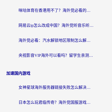
咪咕体育在香港用不了？海外党必看的回国加速器选择指南（附3个真实场景解决方案）
网易云ip怎么改成中国？海外党听音乐听书的无痛解决方案
海外党必看：汽水解锁地区限制怎么解除？3招解决国内影音&生活服务难题
央视影音VIP海外可以看吗？留学生亲测有效的回国加速器选择指南
加速国内游戏
女神星球海外服务器链接失败怎么解决？海外党国服游戏加速避坑指南
日本怎么玩君临传奇？海外党国服游戏加速避坑指南（附菲律宾欧洲玩家实测）