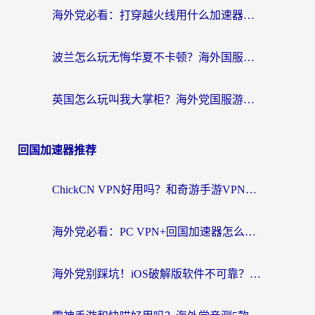
海外党必看：打穿越火线用什么加速器？解决延迟卡顿，还能玩奇妙拼图世界和第五人格
波兰怎么玩无悔华夏不卡顿？海外国服游戏加速器终极指南（附征途2萤火突击解决方案）
英国怎么玩叫我大掌柜？海外党国服游戏加速避坑指南（附实测推荐）
回国加速器推荐
ChickCN VPN好用吗？和奇游手游VPN对比哪个回国效果更好？海外党亲测实用指南
海外党必看：PC VPN+回国加速器怎么选？无缝访问国内资源全攻略
海外党别踩坑！iOS破解版软件不可靠？教你选对回国加速器无缝看国内资源