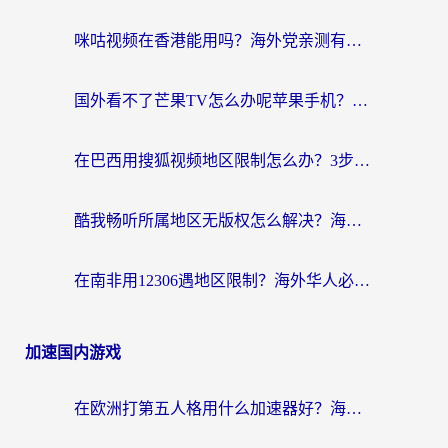
咪咕视频在香港能用吗？海外党亲测有效的回国加速方案来了
国外看不了芒果TV怎么办呢苹果手机？海外党追剧游戏的全能解决方案
在巴西用搜狐视频地区限制怎么办？3步解决海外看国内剧的烦恼
酷我畅听所属地区无版权怎么解决？海外党必看的回国加速全攻略
在南非用12306遇地区限制？海外华人必看的回国加速全攻略（附B站芒果TV解锁技巧）
加速国内游戏
在欧洲打第五人格用什么加速器好？海外党亲测有效的国服游戏加速方案