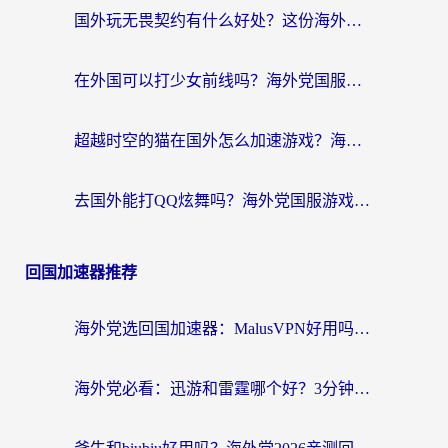
国外玩无畏契约有什么好处？这份海外国服游戏加速指南帮你解决90%的卡顿问题
在外国可以打少女前线吗？海外党国服游戏畅玩终极指南（附避坑技巧）
超越时空的猫在国外怎么加速游戏？海外玩家国服畅玩终极指南
去国外能打QQ炫舞吗？海外党国服游戏不卡顿的终极指南
回国加速器推荐
海外党选回国加速器：MalusVPN好用吗？和快帆VPN哪个好？附真实对比与避坑指南
海外党必看：迅游和雷霆哪个好？3分钟教你选对回国加速器，无缝刷国内剧玩手游