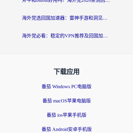
斧牛和biubiu好用吗？海外党2026亲测回国加速器指南，附番茄加速器深度体验
海外党选回国加速器：雷神手游和洞见哪个好？附iPhone免费VPN推荐及ChickCNUfunR实测
海外党必看：稳定的VPN推荐及回国加速器选择全攻略——告别地域限制，轻松刷国内资源
下载应用
番茄 Windows PC电脑版
番茄 macOS苹果电脑版
番茄 ios苹果手机版
番茄 Android安卓手机版