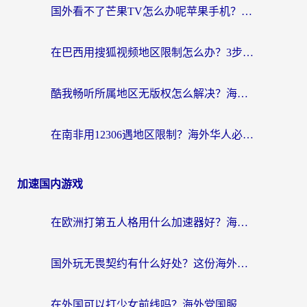
国外看不了芒果TV怎么办呢苹果手机？海外党追剧游戏的全能解决方案
在巴西用搜狐视频地区限制怎么办？3步解决海外看国内剧的烦恼
酷我畅听所属地区无版权怎么解决？海外党必看的回国加速全攻略
在南非用12306遇地区限制？海外华人必看的回国加速全攻略（附B站芒果TV解锁技巧）
加速国内游戏
在欧洲打第五人格用什么加速器好？海外党亲测有效的国服游戏加速方案
国外玩无畏契约有什么好处？这份海外国服游戏加速指南帮你解决90%的卡顿问题
在外国可以打少女前线吗？海外党国服游戏畅玩终极指南（附避坑技巧）