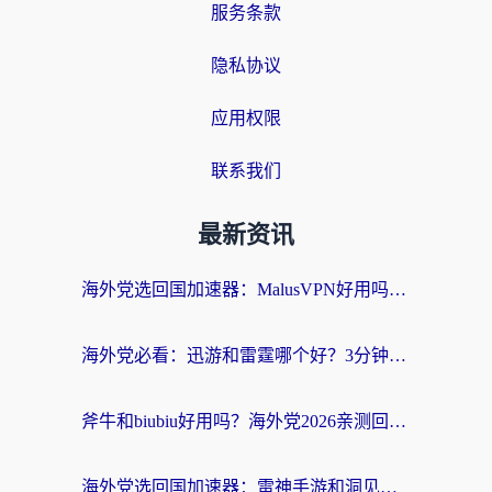
服务条款
隐私协议
应用权限
联系我们
最新资讯
海外党选回国加速器：MalusVPN好用吗？和快帆VPN哪个好？附真实对比与避坑指南
海外党必看：迅游和雷霆哪个好？3分钟教你选对回国加速器，无缝刷国内剧玩手游
斧牛和biubiu好用吗？海外党2026亲测回国加速器指南，附番茄加速器深度体验
海外党选回国加速器：雷神手游和洞见哪个好？附iPhone免费VPN推荐及ChickCNUfunR实测