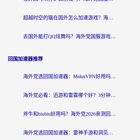
超越时空的猫在国外怎么加速游戏？海外玩家国服畅玩终极指南
去国外能打QQ炫舞吗？海外党国服游戏不卡顿的终极指南
回国加速器推荐
海外党选回国加速器：MalusVPN好用吗？和快帆VPN哪个好？附真实对比与避坑指南
海外党必看：迅游和雷霆哪个好？3分钟教你选对回国加速器，无缝刷国内剧玩手游
斧牛和biubiu好用吗？海外党2026亲测回国加速器指南，附番茄加速器深度体验
海外党选回国加速器：雷神手游和洞见哪个好？附iPhone免费VPN推荐及ChickCNUfunR实测