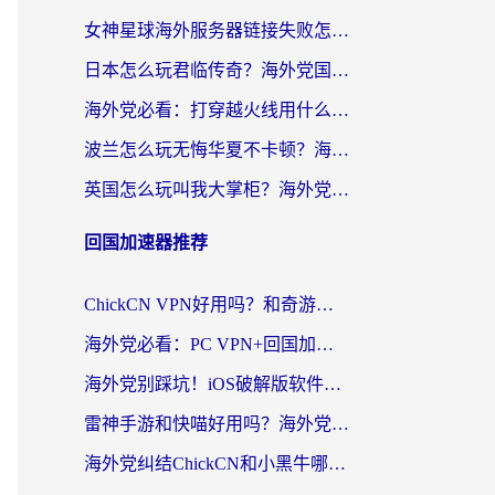
女神星球海外服务器链接失败怎么解决？海外党国服游戏加速避坑指南
日本怎么玩君临传奇？海外党国服游戏加速避坑指南（附菲律宾欧洲玩家实测）
海外党必看：打穿越火线用什么加速器？解决延迟卡顿，还能玩奇妙拼图世界和第五人格
波兰怎么玩无悔华夏不卡顿？海外国服游戏加速器终极指南（附征途2萤火突击解决方案）
英国怎么玩叫我大掌柜？海外党国服游戏加速避坑指南（附实测推荐）
回国加速器推荐
ChickCN VPN好用吗？和奇游手游VPN对比哪个回国效果更好？海外党亲测实用指南
海外党必看：PC VPN+回国加速器怎么选？无缝访问国内资源全攻略
海外党别踩坑！iOS破解版软件不可靠？教你选对回国加速器无缝看国内资源
雷神手游和快喵好用吗？海外党亲测5款回国加速器，附斧牛Bling对比+微信视频号解决办法
海外党纠结ChickCN和小黑牛哪个好？一篇帮你选对回国加速器的实用指南