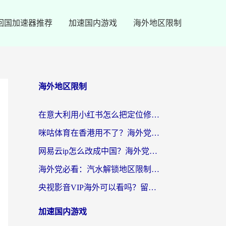
回国加速器推荐
加速国内游戏
海外地区限制
海外地区限制
在意大利用小红书怎么把定位修改到中国国内？3个实用技巧+1个靠谱工具帮你搞定
咪咕体育在香港用不了？海外党必看的回国加速器选择指南（附3个真实场景解决方案）
网易云ip怎么改成中国？海外党听音乐听书的无痛解决方案
海外党必看：汽水解锁地区限制怎么解除？3招解决国内影音&生活服务难题
央视影音VIP海外可以看吗？留学生亲测有效的回国加速器选择指南
加速国内游戏