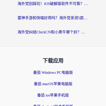
海外党别踩坑！iOS破解版软件不可靠？教你选对回国加速器无缝看国内资源
雷神手游和快喵好用吗？海外党亲测5款回国加速器，附斧牛Bling对比+微信视频号解决办法
海外党纠结ChickCN和小黑牛哪个好？一篇帮你选对回国加速器的实用指南
下载应用
番茄 Windows PC电脑版
番茄 macOS苹果电脑版
番茄 ios苹果手机版