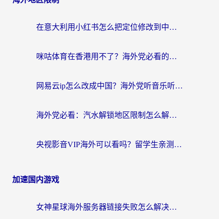
在意大利用小红书怎么把定位修改到中国国内？3个实用技巧+1个靠谱工具帮你搞定
咪咕体育在香港用不了？海外党必看的回国加速器选择指南（附3个真实场景解决方案）
网易云ip怎么改成中国？海外党听音乐听书的无痛解决方案
海外党必看：汽水解锁地区限制怎么解除？3招解决国内影音&生活服务难题
央视影音VIP海外可以看吗？留学生亲测有效的回国加速器选择指南
加速国内游戏
女神星球海外服务器链接失败怎么解决？海外党国服游戏加速避坑指南