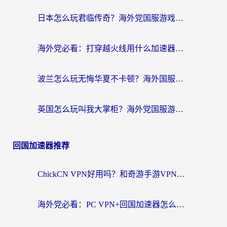
日本怎么玩君临传奇？海外党国服游戏加速避坑指南（附菲律宾欧洲玩家实测）
海外党必看：打穿越火线用什么加速器？解决延迟卡顿，还能玩奇妙拼图世界和第五人格
波兰怎么玩无悔华夏不卡顿？海外国服游戏加速器终极指南（附征途2萤火突击解决方案）
英国怎么玩叫我大掌柜？海外党国服游戏加速避坑指南（附实测推荐）
回国加速器推荐
ChickCN VPN好用吗？和奇游手游VPN对比哪个回国效果更好？海外党亲测实用指南
海外党必看：PC VPN+回国加速器怎么选？无缝访问国内资源全攻略