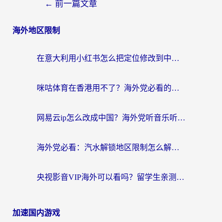
←
前一篇文章
海外地区限制
在意大利用小红书怎么把定位修改到中国国内？3个实用技巧+1个靠谱工具帮你搞定
咪咕体育在香港用不了？海外党必看的回国加速器选择指南（附3个真实场景解决方案）
网易云ip怎么改成中国？海外党听音乐听书的无痛解决方案
海外党必看：汽水解锁地区限制怎么解除？3招解决国内影音&生活服务难题
央视影音VIP海外可以看吗？留学生亲测有效的回国加速器选择指南
加速国内游戏