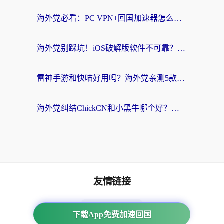
海外党必看：PC VPN+回国加速器怎么选？无缝访问国内资源全攻略
海外党别踩坑！iOS破解版软件不可靠？教你选对回国加速器无缝看国内资源
雷神手游和快喵好用吗？海外党亲测5款回国加速器，附斧牛Bling对比+微信视频号解决办法
海外党纠结ChickCN和小黑牛哪个好？一篇帮你选对回国加速器的实用指南
友情链接
海外回国加速器
下载App免费加速回国