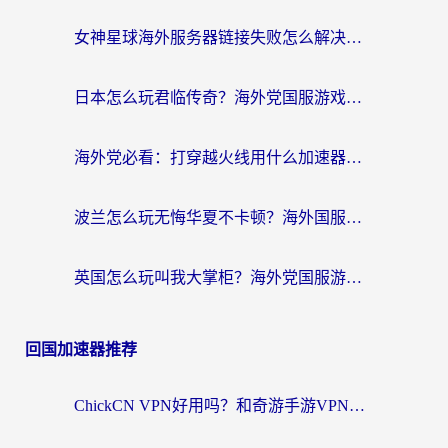
女神星球海外服务器链接失败怎么解决？海外党国服游戏加速避坑指南
日本怎么玩君临传奇？海外党国服游戏加速避坑指南（附菲律宾欧洲玩家实测）
海外党必看：打穿越火线用什么加速器？解决延迟卡顿，还能玩奇妙拼图世界和第五人格
波兰怎么玩无悔华夏不卡顿？海外国服游戏加速器终极指南（附征途2萤火突击解决方案）
英国怎么玩叫我大掌柜？海外党国服游戏加速避坑指南（附实测推荐）
回国加速器推荐
ChickCN VPN好用吗？和奇游手游VPN对比哪个回国效果更好？海外党亲测实用指南