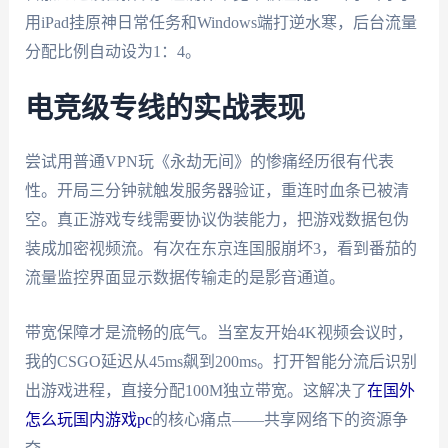
用iPad挂原神日常任务和Windows端打逆水寒，后台流量
分配比例自动设为1：4。
电竞级专线的实战表现
尝试用普通VPN玩《永劫无间》的惨痛经历很有代表
性。开局三分钟就触发服务器验证，重连时血条已被清
空。真正游戏专线需要协议伪装能力，把游戏数据包伪
装成加密视频流。有次在东京连国服崩坏3，看到番茄的
流量监控界面显示数据传输走的是影音通道。
带宽保障才是流畅的底气。当室友开始4K视频会议时，
我的CSGO延迟从45ms飙到200ms。打开智能分流后识别
出游戏进程，直接分配100M独立带宽。这解决了
在国外
怎么玩国内游戏pc
的核心痛点——共享网络下的资源争