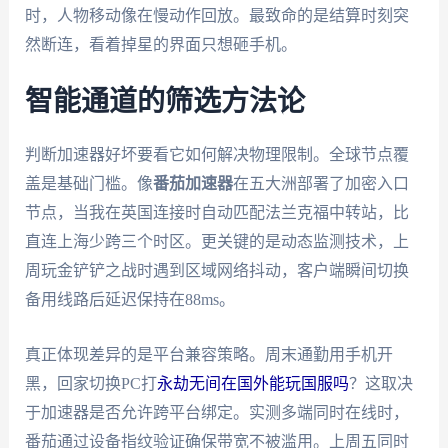
时，人物移动像在慢动作回放。最致命的是结算时刻突
然断连，看着掉星的界面只想砸手机。
智能通道的筛选方法论
判断加速器好坏要看它如何解决物理限制。全球节点覆
盖是基础门槛。像
番茄加速器
在五大洲部署了加密入口
节点，当我在英国连接时自动匹配法兰克福中转站，比
直连上海少跨三个时区。更关键的是动态监测技术，上
周玩金铲铲之战时遇到区域网络抖动，客户端瞬间切换
备用线路后延迟保持在88ms。
真正体现差异的是平台兼容策略。周末通勤用手机开
黑，回家切换PC打
永劫无间在国外能玩国服吗
？这取决
于加速器是否允许跨平台绑定。实测多端同时在线时，
番茄通过设备指纹验证确保带宽不被滥用。上周五同时