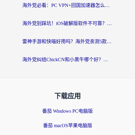
海外党必看：PC VPN+回国加速器怎么选？无缝访问国内资源全攻略
海外党别踩坑！iOS破解版软件不可靠？教你选对回国加速器无缝看国内资源
雷神手游和快喵好用吗？海外党亲测5款回国加速器，附斧牛Bling对比+微信视频号解决办法
海外党纠结ChickCN和小黑牛哪个好？一篇帮你选对回国加速器的实用指南
下载应用
番茄 Windows PC电脑版
番茄 macOS苹果电脑版