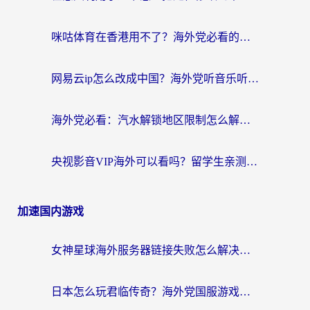
咪咕体育在香港用不了？海外党必看的回国加速器选择指南（附3个真实场景解决方案）
网易云ip怎么改成中国？海外党听音乐听书的无痛解决方案
海外党必看：汽水解锁地区限制怎么解除？3招解决国内影音&生活服务难题
央视影音VIP海外可以看吗？留学生亲测有效的回国加速器选择指南
加速国内游戏
女神星球海外服务器链接失败怎么解决？海外党国服游戏加速避坑指南
日本怎么玩君临传奇？海外党国服游戏加速避坑指南（附菲律宾欧洲玩家实测）