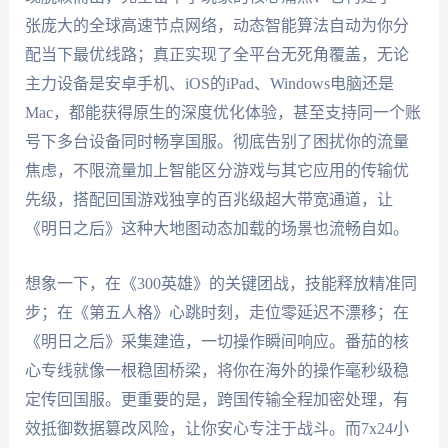
张庞大的全球高速节点网络，动态智能算法自动为你分
配当下最优线路；真正实现了全平台无死角覆盖，无论
主力设备是安卓手机、iOS的iPad、Windows电脑还是
Mac，都能获得原生的深度优化体验，甚至支持同一个账
号下多台设备同时畅享国服。彻底告别了困扰你的流量
焦虑，不限流量加上智能区分游戏与其它应用的传输优
先级，搭配回国游戏独享的百兆级超大带宽通道，让
《明日之后》这种大地图动态加载的场景也流畅自如。
想象一下，在《300英雄》的关键团战，技能释放精准同
步；在《第五人格》心跳时刻，走位零延迟不漂移；在
《明日之后》采集建造，一切操作瞬间响应。番茄的核
心专线就像一根稳固桥梁，将你在海外的操作毫秒级稳
定传回国服。更重要的是，跨国传输全程加密处理，有
效抵御数据篡改风险，让你安心专注于战斗。而7x24小