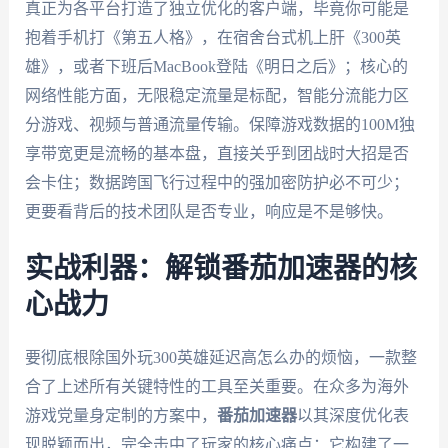
真正为各平台打造了独立优化的客户端，毕竟你可能是
抱着手机打《第五人格》，在宿舍台式机上肝《300英
雄》，或者下班后MacBook登陆《明日之后》；核心的
网络性能方面，无限稳定流量是标配，智能分流能力区
分游戏、视频与普通流量传输。保障游戏数据的100M独
享带宽更是流畅的基本盘，直接关乎到团战时大招是否
会卡住；数据跨国飞行过程中的强加密防护必不可少；
更要看背后的技术团队是否专业，响应是不是够快。
实战利器：解锁番茄加速器的核
心战力
要彻底根除国外玩300英雄延迟高怎么办的烦恼，一款整
合了上述所有关键特性的工具至关重要。在众多为海外
游戏党量身定制的方案中，
番茄加速器
以其深度优化表
现脱颖而出，完全击中了玩家的核心痛点：它构建了一