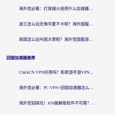
海外党必看：打穿越火线用什么加速器？解决延迟卡顿，还能玩奇妙拼图世界和第五人格
波兰怎么玩无悔华夏不卡顿？海外国服游戏加速器终极指南（附征途2萤火突击解决方案）
英国怎么玩叫我大掌柜？海外党国服游戏加速避坑指南（附实测推荐）
回国加速器推荐
ChickCN VPN好用吗？和奇游手游VPN对比哪个回国效果更好？海外党亲测实用指南
海外党必看：PC VPN+回国加速器怎么选？无缝访问国内资源全攻略
海外党别踩坑！iOS破解版软件不可靠？教你选对回国加速器无缝看国内资源