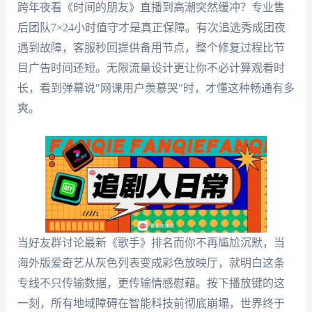
跨年夜看《时间的朋友》直播到高潮突然缓冲？专业售
后团队7×24小时值守才是真正保障。有次追选秀成团夜
遇到故障，客服秒回提供备用节点，整个修复过程比节
目广告时间还短。无限流量设计更让你不必计算观看时
长，看到弹幕说"网课用户羡慕哭"时，才懂这种畅通有多
爽。
当好友群讨论最新《歌手》排名而你不再尴尬沉默，当
海外版爱奇艺从灰色列表变成彩色放映厅，就明白这条
专线不只传输数据，更传输情感慰藉。按下播放键的这
一刻，所有地域障碍在智能科技前彻底崩塌，世界终于