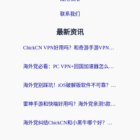
联系我们
最新资讯
ChickCN VPN好用吗？和奇游手游VPN对比哪个回国效果更好？海外党亲测实用指南
海外党必看：PC VPN+回国加速器怎么选？无缝访问国内资源全攻略
海外党别踩坑！iOS破解版软件不可靠？教你选对回国加速器无缝看国内资源
雷神手游和快喵好用吗？海外党亲测5款回国加速器，附斧牛Bling对比+微信视频号解决办法
海外党纠结ChickCN和小黑牛哪个好？一篇帮你选对回国加速器的实用指南