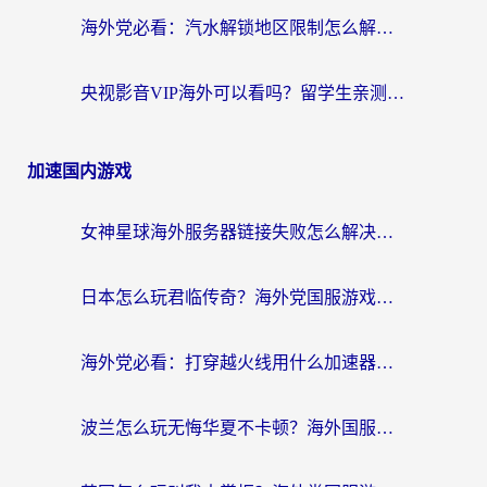
海外党必看：汽水解锁地区限制怎么解除？3招解决国内影音&生活服务难题
央视影音VIP海外可以看吗？留学生亲测有效的回国加速器选择指南
加速国内游戏
女神星球海外服务器链接失败怎么解决？海外党国服游戏加速避坑指南
日本怎么玩君临传奇？海外党国服游戏加速避坑指南（附菲律宾欧洲玩家实测）
海外党必看：打穿越火线用什么加速器？解决延迟卡顿，还能玩奇妙拼图世界和第五人格
波兰怎么玩无悔华夏不卡顿？海外国服游戏加速器终极指南（附征途2萤火突击解决方案）