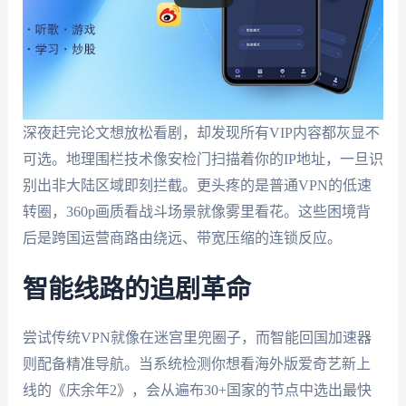
深夜赶完论文想放松看剧，却发现所有VIP内容都灰显不
可选。地理围栏技术像安检门扫描着你的IP地址，一旦识
别出非大陆区域即刻拦截。更头疼的是普通VPN的低速
转圈，360p画质看战斗场景就像雾里看花。这些困境背
后是跨国运营商路由绕远、带宽压缩的连锁反应。
智能线路的追剧革命
尝试传统VPN就像在迷宫里兜圈子，而智能回国加速器
则配备精准导航。当系统检测你想看海外版爱奇艺新上
线的《庆余年2》，会从遍布30+国家的节点中选出最快