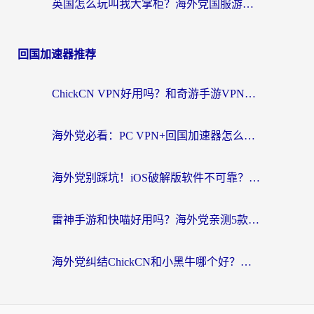
英国怎么玩叫我大掌柜？海外党国服游戏加速避坑指南（附实测推荐）
回国加速器推荐
ChickCN VPN好用吗？和奇游手游VPN对比哪个回国效果更好？海外党亲测实用指南
海外党必看：PC VPN+回国加速器怎么选？无缝访问国内资源全攻略
海外党别踩坑！iOS破解版软件不可靠？教你选对回国加速器无缝看国内资源
雷神手游和快喵好用吗？海外党亲测5款回国加速器，附斧牛Bling对比+微信视频号解决办法
海外党纠结ChickCN和小黑牛哪个好？一篇帮你选对回国加速器的实用指南