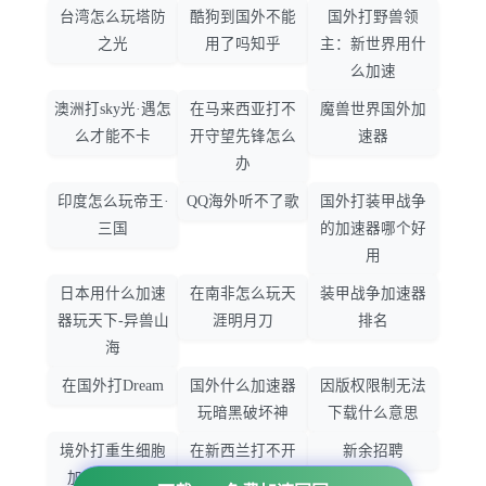
台湾怎么玩塔防
酷狗到国外不能
国外打野兽领
之光
用了吗知乎
主：新世界用什
么加速
澳洲打sky光·遇怎
在马来西亚打不
魔兽世界国外加
么才能不卡
开守望先锋怎么
速器
办
印度怎么玩帝王·
QQ海外听不了歌
国外打装甲战争
三国
的加速器哪个好
用
日本用什么加速
在南非怎么玩天
装甲战争加速器
器玩天下-异兽山
涯明月刀
排名
海
在国外打Dream
国外什么加速器
因版权限制无法
玩暗黑破坏神
下载什么意思
境外打重生细胞
在新西兰打不开
新余招聘
加速器哪个好
大智慧怎么办