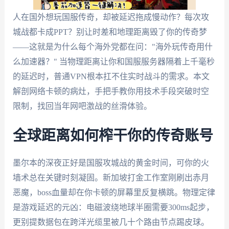
人在国外想玩国服传奇，却被延迟拖成慢动作？每次攻
城战都卡成PPT？别让时差和地理距离毁了你的传奇梦
——这就是为什么每个海外党都在问："海外玩传奇用什
么加速器？" 当物理距离让你和国服服务器隔着上千毫秒
的延迟时，普通VPN根本扛不住实时战斗的需求。本文
解剖网络卡顿的病灶，手把手教你用技术手段突破时空
限制，找回当年网吧激战的丝滑体验。
全球距离如何榨干你的传奇账号
墨尔本的深夜正好是国服攻城战的黄金时间，可你的火
墙术总在关键时刻凝固。新加坡打金工作室刚刷出赤月
恶魔，boss血量却在你卡顿的屏幕里反复横跳。物理定律
是游戏延迟的元凶：电磁波绕地球半圈需要300ms起步，
更别提数据包在跨洋光缆里被几十个路由节点踢皮球。