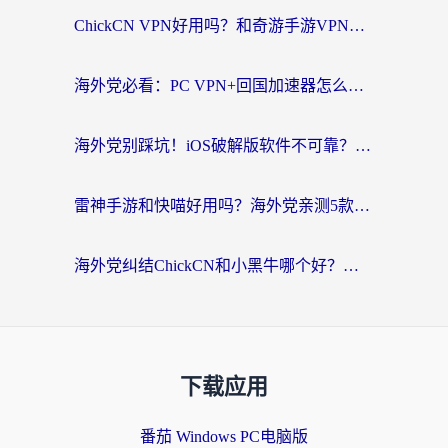
ChickCN VPN好用吗？和奇游手游VPN对比哪个回国效果更好？海外党亲测实用指南
海外党必看：PC VPN+回国加速器怎么选？无缝访问国内资源全攻略
海外党别踩坑！iOS破解版软件不可靠？教你选对回国加速器无缝看国内资源
雷神手游和快喵好用吗？海外党亲测5款回国加速器，附斧牛Bling对比+微信视频号解决办法
海外党纠结ChickCN和小黑牛哪个好？一篇帮你选对回国加速器的实用指南
下载应用
番茄 Windows PC电脑版