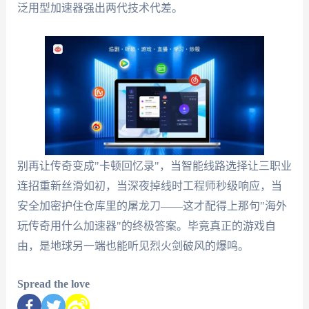
泛用型加速器强出两代技术代差。
别再让传奇变成"卡顿回忆录"，当智能线路选择让三职业
连招重新丝滑如初，当深夜掉线时工程师秒级响应，当
安全加密护住仓库里的屠龙刀——这才配得上那句"海外
玩传奇用什么加速器"的终极答案。毕竟真正的游戏自
由，是地球另一端也能听见烈火剑破风的爆鸣。
Spread the love