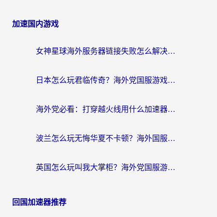
加速国内游戏
女神星球海外服务器链接失败怎么解决？海外党国服游戏加速避坑指南
日本怎么玩君临传奇？海外党国服游戏加速避坑指南（附菲律宾欧洲玩家实测）
海外党必看：打穿越火线用什么加速器？解决延迟卡顿，还能玩奇妙拼图世界和第五人格
波兰怎么玩无悔华夏不卡顿？海外国服游戏加速器终极指南（附征途2萤火突击解决方案）
英国怎么玩叫我大掌柜？海外党国服游戏加速避坑指南（附实测推荐）
回国加速器推荐