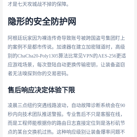
才是七天攻城战不掉的保障。
隐形的安全防护网
阿根廷玩家因为裸连传奇导致账号被跨国盗号集团盯上
的案例不是都市传说。加速器在建立加密隧道时，高级
别的ChaCha20-Poly1305算法比常见VPN的AES-256更适
应游戏场景，每次登陆自动更换传输密钥，让装备盗窃
者无法嗅探到你的交易密码。
售后响应决定体验下限
凌晨三点纽约突遇线路波动，自动故障诊断系统会在90
秒内向技术团队推送警报。专业售后不只是客服在线，
而是工程师能根据你的路由日志直接定位到是洛杉矶节
点的某台交换机过热。这种响应级别让装备爆率问题不