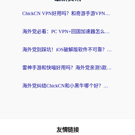
ChickCN VPN好用吗？和奇游手游VPN对比哪个回国效果更好？海外党亲测实用指南
海外党必看：PC VPN+回国加速器怎么选？无缝访问国内资源全攻略
海外党别踩坑！iOS破解版软件不可靠？教你选对回国加速器无缝看国内资源
雷神手游和快喵好用吗？海外党亲测5款回国加速器，附斧牛Bling对比+微信视频号解决办法
海外党纠结ChickCN和小黑牛哪个好？一篇帮你选对回国加速器的实用指南
友情链接