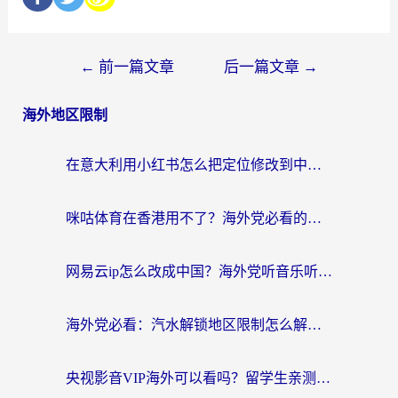
←
前一篇文章
后一篇文章
→
海外地区限制
在意大利用小红书怎么把定位修改到中国国内？3个实用技巧+1个靠谱工具帮你搞定
咪咕体育在香港用不了？海外党必看的回国加速器选择指南（附3个真实场景解决方案）
网易云ip怎么改成中国？海外党听音乐听书的无痛解决方案
海外党必看：汽水解锁地区限制怎么解除？3招解决国内影音&生活服务难题
央视影音VIP海外可以看吗？留学生亲测有效的回国加速器选择指南