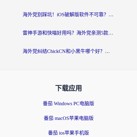
海外党别踩坑！iOS破解版软件不可靠？教你选对回国加速器无缝看国内资源
雷神手游和快喵好用吗？海外党亲测5款回国加速器，附斧牛Bling对比+微信视频号解决办法
海外党纠结ChickCN和小黑牛哪个好？一篇帮你选对回国加速器的实用指南
下载应用
番茄 Windows PC电脑版
番茄 macOS苹果电脑版
番茄 ios苹果手机版