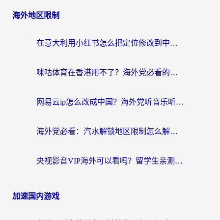
海外地区限制
在意大利用小红书怎么把定位修改到中国国内？3个实用技巧+1个靠谱工具帮你搞定
咪咕体育在香港用不了？海外党必看的回国加速器选择指南（附3个真实场景解决方案）
网易云ip怎么改成中国？海外党听音乐听书的无痛解决方案
海外党必看：汽水解锁地区限制怎么解除？3招解决国内影音&生活服务难题
央视影音VIP海外可以看吗？留学生亲测有效的回国加速器选择指南
加速国内游戏