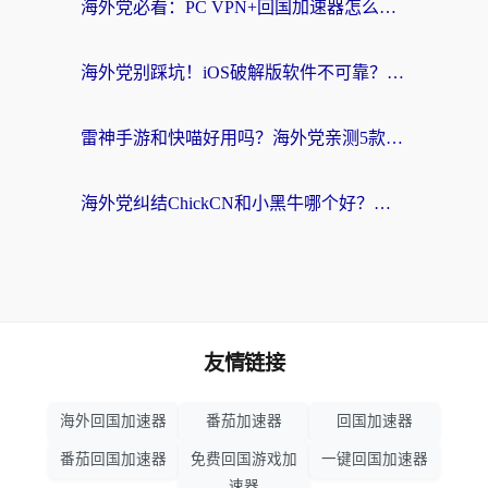
海外党必看：PC VPN+回国加速器怎么选？无缝访问国内资源全攻略
海外党别踩坑！iOS破解版软件不可靠？教你选对回国加速器无缝看国内资源
雷神手游和快喵好用吗？海外党亲测5款回国加速器，附斧牛Bling对比+微信视频号解决办法
海外党纠结ChickCN和小黑牛哪个好？一篇帮你选对回国加速器的实用指南
友情链接
海外回国加速器
番茄加速器
回国加速器
番茄回国加速器
免费回国游戏加
一键回国加速器
速器