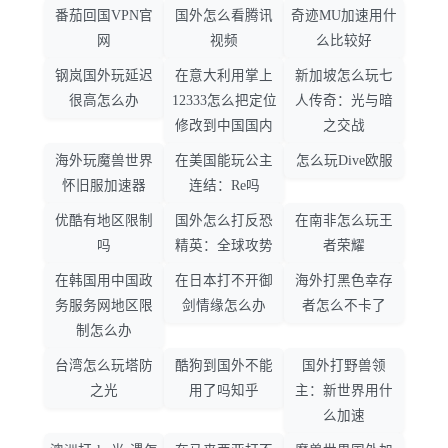
番茄回国VPN官
国外怎么看腾讯
奇迹MU加速用什
网
视频
么比较好
钢岚国外玩延迟
在意大利用掌上
新加坡怎么玩七
很高怎么办
12333怎么把定位
人传奇：光与暗
修改到中国国内
之交战
海外玩魔兽世界
在美国能玩公主
怎么玩Dive欧服
怀旧服加速器
连结：Re吗
优酷有地区限制
国外怎么打反恐
在南非怎么玩王
吗
精英：全球攻势
者荣耀
在韩国用中国政
在日本打不开御
海外打黑色幸存
务服务网地区限
剑情缘怎么办
者怎么不卡了
制怎么办
台湾怎么玩塔防
酷狗到国外不能
国外打野兽领
之光
用了吗知乎
主：新世界用什
么加速