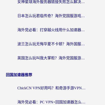
女神星球海外服务器链接失败怎么解决？海外党国服游戏加速避坑指南
日本怎么玩君临传奇？海外党国服游戏加速避坑指南（附菲律宾欧洲玩家实测）
海外党必看：打穿越火线用什么加速器？解决延迟卡顿，还能玩奇妙拼图世界和第五人格
波兰怎么玩无悔华夏不卡顿？海外国服游戏加速器终极指南（附征途2萤火突击解决方案）
英国怎么玩叫我大掌柜？海外党国服游戏加速避坑指南（附实测推荐）
回国加速器推荐
ChickCN VPN好用吗？和奇游手游VPN对比哪个回国效果更好？海外党亲测实用指南
海外党必看：PC VPN+回国加速器怎么选？无缝访问国内资源全攻略