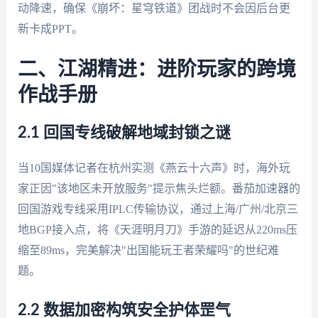
动降速，确保《崩坏：星穹铁道》团战时不会因后台更
新卡成PPT。
二、江湖精进：进阶玩家的跨境
作战手册
2.1 回国专线破解地域封锁之谜
当10国媒体记者在杭州实测《燕云十六声》时，海外玩
家正因"该地区未开放服务"提示焦头烂额。番茄加速器的
回国游戏专线采用IPLC传输协议，通过上海/广州/北京三
地BGP接入点，将《天涯明月刀》手游的延迟从220ms压
缩至89ms，完美解决"出国能玩王者荣耀吗"的世纪难
题。
2.2 数据加密构筑安全护体罡气