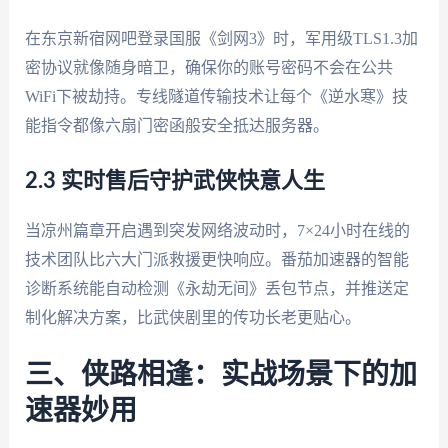
在东京新宿网吧登录国服《剑网3》时，军用级TLS1.3加
密协议就像随身暗卫，确保你的账号密码不会在公共
WiFi下被劫持。专线隧道传输技术让每个《逆水寒》技
能指令都像六扇门密函般安全抵达服务器。
2.3 实时售后守护武侠快意人生
当凉州篇章开启遇到突发网络波动时，7×24小时在线的
技术团队比六大门派救援更快响应。番茄加速器的智能
诊断系统能自动检测《永劫无间》丢包节点，并推送定
制化解决方案，比武侠剧里的传功长老更贴心。
三、侠路相逢：实战场景下的加
速器妙用