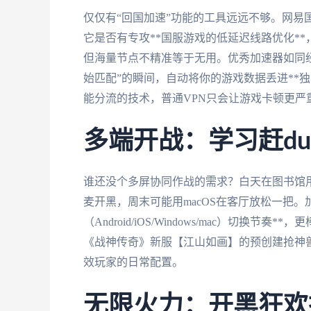
仅仅有“回国加速”功能的工具远远不够。网易
它是否有专攻**国服游戏的低延迟线路优化**
但海量节点不精准等于无用。优秀加速器如同
始匹配”的瞬间，自动将你的游戏数据丢进**
能分流的技术，普通VPN只会让游戏卡顿更严
多端开战：学习赶d
谁还没个多屏协同作战的需求？白天在图书馆用Wi
麦开黑，周末可能用macOS在客厅放松一把。
（Android/iOS/Windows/mac）切换
《战神传奇》新服【江山如画】的预创建抢神
效玩家的日常配置。
无限火力：开黑狂欢