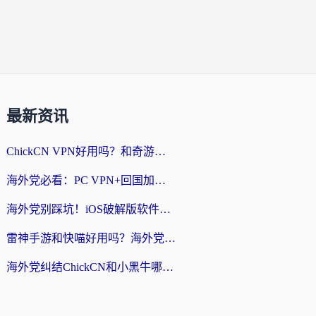
最新资讯
ChickCN VPN好用吗？和奇游手游VPN对比哪个回国效果更好？海外党亲测实用指南
海外党必看：PC VPN+回国加速器怎么选？无缝访问国内资源全攻略
海外党别踩坑！iOS破解版软件不可靠？教你选对回国加速器无缝看国内资源
雷神手游和快喵好用吗？海外党亲测5款回国加速器，附斧牛Bling对比+微信视频号解决办法
海外党纠结ChickCN和小黑牛哪个好？一篇帮你选对回国加速器的实用指南