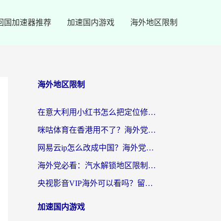
回国加速器推荐
加速国内游戏
海外地区限制
海外地区限制
在意大利用小红书怎么把定位修改到中国国内？3个实用技巧+1个靠谱工具帮你搞定
咪咕体育在香港用不了？海外党必看的回国加速器选择指南（附3个真实场景解决方案）
网易云ip怎么改成中国？海外党听音乐听书的无痛解决方案
海外党必看：汽水解锁地区限制怎么解除？3招解决国内影音&生活服务难题
央视影音VIP海外可以看吗？留学生亲测有效的回国加速器选择指南
加速国内游戏