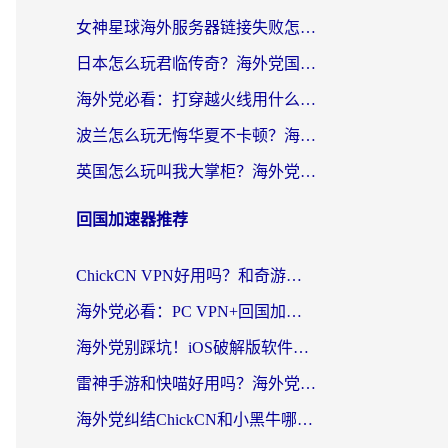
女神星球海外服务器链接失败怎么解决？海外党国服游戏加速避坑指南
日本怎么玩君临传奇？海外党国服游戏加速避坑指南（附菲律宾欧洲玩家实测）
海外党必看：打穿越火线用什么加速器？解决延迟卡顿，还能玩奇妙拼图世界和第五人格
波兰怎么玩无悔华夏不卡顿？海外国服游戏加速器终极指南（附征途2萤火突击解决方案）
英国怎么玩叫我大掌柜？海外党国服游戏加速避坑指南（附实测推荐）
回国加速器推荐
ChickCN VPN好用吗？和奇游手游VPN对比哪个回国效果更好？海外党亲测实用指南
海外党必看：PC VPN+回国加速器怎么选？无缝访问国内资源全攻略
海外党别踩坑！iOS破解版软件不可靠？教你选对回国加速器无缝看国内资源
雷神手游和快喵好用吗？海外党亲测5款回国加速器，附斧牛Bling对比+微信视频号解决办法
海外党纠结ChickCN和小黑牛哪个好？一篇帮你选对回国加速器的实用指南