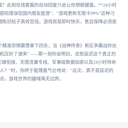
？此刻在线客服的自动回复只会让你想砸键盘。**24小时
密码错误但国内朋友能登”、“游戏更新无限卡99%”这种刁
翻陈旧帖子高效百倍。游戏就是即时快乐，售后保障必须是
个精准恐惧震慑拿下四杀；当《战神传奇》新区争霸战你丝
机压好了速来”——那一刻你会明白，击败延迟这个真正的
无缝衔接、无限流量专线、军事级数据加密以及24小时待命
人？”时，你终于能理直气壮地说：“这次，真不是延迟的
痛点，游戏世界的疆域再无边界。