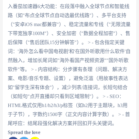
入番茄加速器6大功能：在段落中融入全球节点和智能线
路（如"布点全球节点自动选最优线路"）、多平台支持
（"安卓iOS mac都兼容"）、稳定流量和专线（"无限流量
下带宽独享100M"）、安全加密（"数据全程加密"）、售
后保障（"售后团队15分钟解答"）。 > - 包含指定关键
词：'海外怎么看中国电视剧'和'在国外听歌用什么软件'自
然融入，增加长尾词如"海外看国产视频资源""国外听歌
软件"等。 > - 内容结构：分步骤有条理（问题、解决方
案、电影/音乐专题、设置），避免泛滥（用故事性表达
如"留学生深有体会"），减少列表/连接词，长短句结合
（如短句"点开直播却只看到区域限制"）。 > - SEO：
HTML格式仅用h1/h2/h3/p标签（如h2用于主题块，h3用
于子节），字数约1500字（正文内容计算字数）。 > - 首
尾呼应：结尾段强化解决方案并回扣开头关键词。
Spread the love