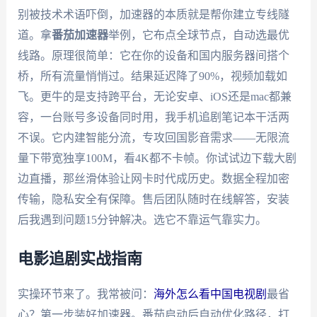
别被技术术语吓倒，加速器的本质就是帮你建立专线隧
道。拿
番茄加速器
举例，它布点全球节点，自动选最优
线路。原理很简单：它在你的设备和国内服务器间搭个
桥，所有流量悄悄过。结果延迟降了90%，视频加载如
飞。更牛的是支持跨平台，无论安卓、iOS还是mac都兼
容，一台账号多设备同时用，我手机追剧笔记本干活两
不误。它内建智能分流，专攻回国影音需求——无限流
量下带宽独享100M，看4K都不卡帧。你试试边下载大剧
边直播，那丝滑体验让网卡时代成历史。数据全程加密
传输，隐私安全有保障。售后团队随时在线解答，安装
后我遇到问题15分钟解决。选它不靠运气靠实力。
电影追剧实战指南
实操环节来了。我常被问：
海外怎么看中国电视剧
最省
心？第一步装好加速器。番茄启动后自动优化路径，打