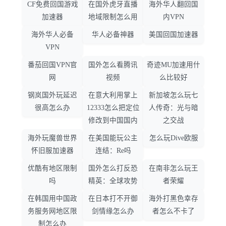
CF免费回国游戏
在国外虎牙直播
海外华人翻回国
加速器
地域限制怎么用
内VPN
海外华人必备
华人必备神器
美国回国加速器
VPN
番茄回国VPN官
国外怎么看腾讯
奇迹MU加速用什
网
视频
么比较好
钢岚国外玩延迟
在意大利用掌上
新加坡怎么玩七
很高怎么办
12333怎么把定位
人传奇：光与暗
修改到中国国内
之交战
海外玩魔兽世界
在美国能玩公主
怎么玩Dive欧服
怀旧服加速器
连结：Re吗
优酷有地区限制
国外怎么打反恐
在南非怎么玩王
吗
精英：全球攻势
者荣耀
在韩国用中国政
在日本打不开御
海外打黑色幸存
务服务网地区限
剑情缘怎么办
者怎么不卡了
制怎么办