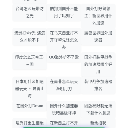
台湾怎么玩塔防
酷狗到国外不能
国外打野兽领
之光
用了吗知乎
主：新世界用什
么加速
澳洲打sky光·遇怎
在马来西亚打不
魔兽世界国外加
么才能不卡
开守望先锋怎么
速器
办
印度怎么玩帝王·
QQ海外听不了歌
国外打装甲战争
三国
的加速器哪个好
用
日本用什么加速
在南非怎么玩天
装甲战争加速器
器玩天下-异兽山
涯明月刀
排名
海
在国外打Dream
国外什么加速器
因版权限制无法
玩暗黑破坏神
下载什么意思
境外打重生细胞
在新西兰打不开
新余招聘