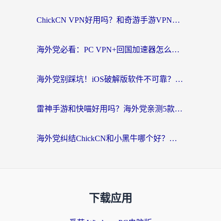
ChickCN VPN好用吗？和奇游手游VPN对比哪个回国效果更好？海外党亲测实用指南
海外党必看：PC VPN+回国加速器怎么选？无缝访问国内资源全攻略
海外党别踩坑！iOS破解版软件不可靠？教你选对回国加速器无缝看国内资源
雷神手游和快喵好用吗？海外党亲测5款回国加速器，附斧牛Bling对比+微信视频号解决办法
海外党纠结ChickCN和小黑牛哪个好？一篇帮你选对回国加速器的实用指南
下载应用