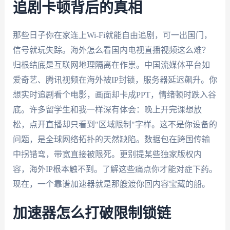
追剧卡顿背后的真相
那些日子你在家连上Wi-Fi就能自由追剧，可一出国门，
信号就玩失踪。海外怎么看国内电视直播视频这么难？
归根结底是互联网地理隔离在作祟。中国流媒体平台如
爱奇艺、腾讯视频在海外被IP封锁，服务器延迟飙升。你
想实时追剧看个电影，画面却卡成PPT，情绪顿时跌入谷
底。许多留学生和我一样深有体会：晚上开完课想放
松，点开直播却只看到"区域限制"字样。这不是你设备的
问题，是全球网络拓扑的天然缺陷。数据包在跨国传输
中拐错弯，带宽直接被限死。更别提某些独家版权内
容，海外IP根本触不到。了解这些痛点你才能对症下药。
现在，一个靠谱加速器就是那艘渡你回内容宝藏的船。
加速器怎么打破限制锁链