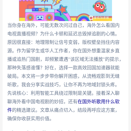
当你身在海外，可能无数次问过自己，海外怎么看国内
电视直播视频？为什么卡顿和延迟总毁掉追剧的心情。
原因很直接：地理限制让信号变弱，版权壁垒挡住内容
源。作为留学生或华人工作者，你在国外想重温家乡直
播或追热门国剧，却频繁遭遇"该区域无法播放"的提示，
那种失落感谁懂？好在，选择一款高效回国加速器就能
破局。本文将一步步带你解开困惑，从流畅观影到无缝
听歌，我会分享实战技巧，让你不再为地域封锁头疼。
先说核心：利用智能工具绕过限制是关键。接着深入聊
聊海外看中国电视剧的妙招，还有
在国外听歌用什么软
件
的精选建议。文章从痛点切入，结段再呼应这方案，
确保你收获实用价值。