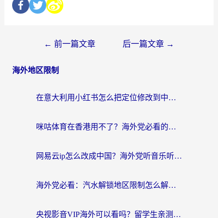
←
前一篇文章
后一篇文章
→
海外地区限制
在意大利用小红书怎么把定位修改到中国国内？3个实用技巧+1个靠谱工具帮你搞定
咪咕体育在香港用不了？海外党必看的回国加速器选择指南（附3个真实场景解决方案）
网易云ip怎么改成中国？海外党听音乐听书的无痛解决方案
海外党必看：汽水解锁地区限制怎么解除？3招解决国内影音&生活服务难题
央视影音VIP海外可以看吗？留学生亲测有效的回国加速器选择指南