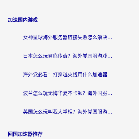
加速国内游戏
女神星球海外服务器链接失败怎么解决？海外党国服游戏加速避坑指南
日本怎么玩君临传奇？海外党国服游戏加速避坑指南（附菲律宾欧洲玩家实测）
海外党必看：打穿越火线用什么加速器？解决延迟卡顿，还能玩奇妙拼图世界和第五人格
波兰怎么玩无悔华夏不卡顿？海外国服游戏加速器终极指南（附征途2萤火突击解决方案）
英国怎么玩叫我大掌柜？海外党国服游戏加速避坑指南（附实测推荐）
回国加速器推荐