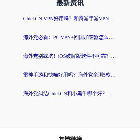
最新资讯
ChickCN VPN好用吗？和奇游手游VPN对比哪个回国效果更好？海外党亲测实用指南
海外党必看：PC VPN+回国加速器怎么选？无缝访问国内资源全攻略
海外党别踩坑！iOS破解版软件不可靠？教你选对回国加速器无缝看国内资源
雷神手游和快喵好用吗？海外党亲测5款回国加速器，附斧牛Bling对比+微信视频号解决办法
海外党纠结ChickCN和小黑牛哪个好？一篇帮你选对回国加速器的实用指南
友情链接