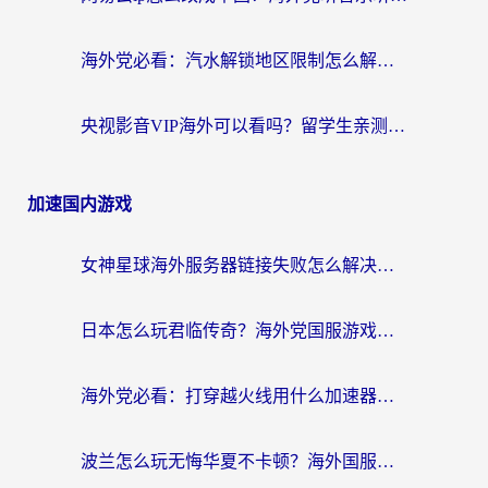
海外党必看：汽水解锁地区限制怎么解除？3招解决国内影音&生活服务难题
央视影音VIP海外可以看吗？留学生亲测有效的回国加速器选择指南
加速国内游戏
女神星球海外服务器链接失败怎么解决？海外党国服游戏加速避坑指南
日本怎么玩君临传奇？海外党国服游戏加速避坑指南（附菲律宾欧洲玩家实测）
海外党必看：打穿越火线用什么加速器？解决延迟卡顿，还能玩奇妙拼图世界和第五人格
波兰怎么玩无悔华夏不卡顿？海外国服游戏加速器终极指南（附征途2萤火突击解决方案）