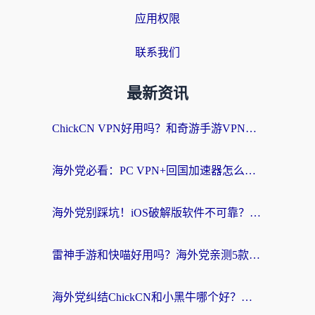
应用权限
联系我们
最新资讯
ChickCN VPN好用吗？和奇游手游VPN对比哪个回国效果更好？海外党亲测实用指南
海外党必看：PC VPN+回国加速器怎么选？无缝访问国内资源全攻略
海外党别踩坑！iOS破解版软件不可靠？教你选对回国加速器无缝看国内资源
雷神手游和快喵好用吗？海外党亲测5款回国加速器，附斧牛Bling对比+微信视频号解决办法
海外党纠结ChickCN和小黑牛哪个好？一篇帮你选对回国加速器的实用指南