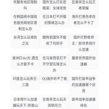
优酷有地区限制
国外怎么打反恐
在南非怎么玩王
吗
精英：全球攻势
者荣耀
在韩国用中国政
在日本打不开御
海外打黑色幸存
务服务网地区限
剑情缘怎么办
者怎么不卡了
制怎么办
台湾怎么玩塔防
酷狗到国外不能
国外打野兽领
之光
用了吗知乎
主：新世界用什
么加速
澳洲打sky光·遇怎
在马来西亚打不
魔兽世界国外加
么才能不卡
开守望先锋怎么
速器
办
印度怎么玩帝王·
QQ海外听不了歌
国外打装甲战争
三国
的加速器哪个好
用
日本用什么加速
在南非怎么玩天
装甲战争加速器
器玩天下-异兽山
涯明月刀
排名