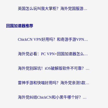
英国怎么玩叫我大掌柜？海外党国服游戏加速避坑指南（附实测推荐）
回国加速器推荐
ChickCN VPN好用吗？和奇游手游VPN对比哪个回国效果更好？海外党亲测实用指南
海外党必看：PC VPN+回国加速器怎么选？无缝访问国内资源全攻略
海外党别踩坑！iOS破解版软件不可靠？教你选对回国加速器无缝看国内资源
雷神手游和快喵好用吗？海外党亲测5款回国加速器，附斧牛Bling对比+微信视频号解决办法
海外党纠结ChickCN和小黑牛哪个好？一篇帮你选对回国加速器的实用指南