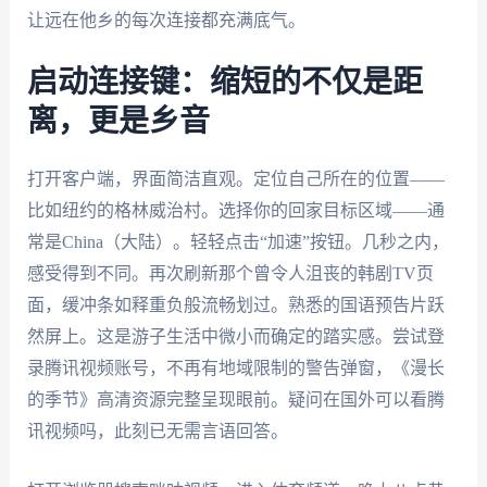
让远在他乡的每次连接都充满底气。
启动连接键：缩短的不仅是距
离，更是乡音
打开客户端，界面简洁直观。定位自己所在的位置——
比如纽约的格林威治村。选择你的回家目标区域——通
常是China（大陆）。轻轻点击“加速”按钮。几秒之内，
感受得到不同。再次刷新那个曾令人沮丧的韩剧TV页
面，缓冲条如释重负般流畅划过。熟悉的国语预告片跃
然屏上。这是游子生活中微小而确定的踏实感。尝试登
录腾讯视频账号，不再有地域限制的警告弹窗，《漫长
的季节》高清资源完整呈现眼前。疑问在国外可以看腾
讯视频吗，此刻已无需言语回答。