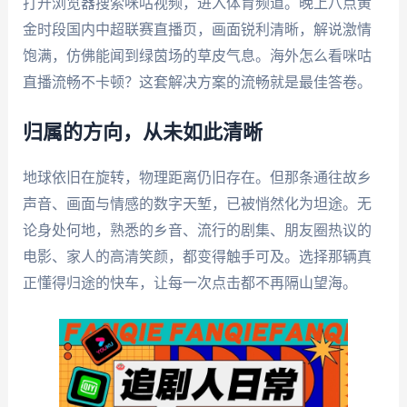
打开浏览器搜索咪咕视频，进入体育频道。晚上八点黄
金时段国内中超联赛直播页，画面锐利清晰，解说激情
饱满，仿佛能闻到绿茵场的草皮气息。海外怎么看咪咕
直播流畅不卡顿？这套解决方案的流畅就是最佳答卷。
归属的方向，从未如此清晰
地球依旧在旋转，物理距离仍旧存在。但那条通往故乡
声音、画面与情感的数字天堑，已被悄然化为坦途。无
论身处何地，熟悉的乡音、流行的剧集、朋友圈热议的
电影、家人的高清笑颜，都变得触手可及。选择那辆真
正懂得归途的快车，让每一次点击都不再隔山望海。