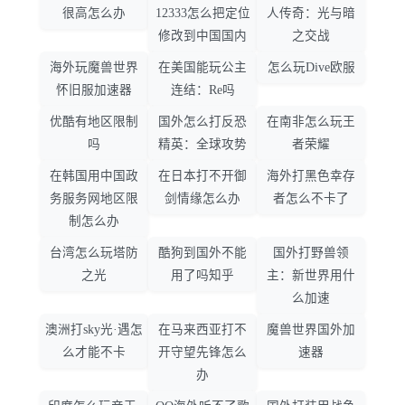
很高怎么办
12333怎么把定位
人传奇：光与暗
修改到中国国内
之交战
海外玩魔兽世界
在美国能玩公主
怎么玩Dive欧服
怀旧服加速器
连结：Re吗
优酷有地区限制
国外怎么打反恐
在南非怎么玩王
吗
精英：全球攻势
者荣耀
在韩国用中国政
在日本打不开御
海外打黑色幸存
务服务网地区限
剑情缘怎么办
者怎么不卡了
制怎么办
台湾怎么玩塔防
酷狗到国外不能
国外打野兽领
之光
用了吗知乎
主：新世界用什
么加速
澳洲打sky光·遇怎
在马来西亚打不
魔兽世界国外加
么才能不卡
开守望先锋怎么
速器
办