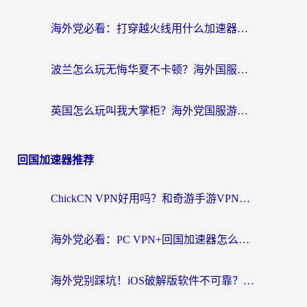
海外党必看：打穿越火线用什么加速器？解决延迟卡顿，还能玩奇妙拼图世界和第五人格
波兰怎么玩无悔华夏不卡顿？海外国服游戏加速器终极指南（附征途2萤火突击解决方案）
英国怎么玩叫我大掌柜？海外党国服游戏加速避坑指南（附实测推荐）
回国加速器推荐
ChickCN VPN好用吗？和奇游手游VPN对比哪个回国效果更好？海外党亲测实用指南
海外党必看：PC VPN+回国加速器怎么选？无缝访问国内资源全攻略
海外党别踩坑！iOS破解版软件不可靠？教你选对回国加速器无缝看国内资源