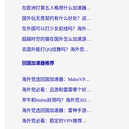
在欧洲打第五人格用什么加速器好？海外党亲测有效的国服游戏加速方案
国外玩无畏契约有什么好处？这份海外国服游戏加速指南帮你解决90%的卡顿问题
在外国可以打少女前线吗？海外党国服游戏畅玩终极指南（附避坑技巧）
超越时空的猫在国外怎么加速游戏？海外玩家国服畅玩终极指南
去国外能打QQ炫舞吗？海外党国服游戏不卡顿的终极指南
回国加速器推荐
海外党选回国加速器：MalusVPN好用吗？和快帆VPN哪个好？附真实对比与避坑指南
海外党必看：迅游和雷霆哪个好？3分钟教你选对回国加速器，无缝刷国内剧玩手游
斧牛和biubiu好用吗？海外党2026亲测回国加速器指南，附番茄加速器深度体验
海外党选回国加速器：雷神手游和洞见哪个好？附iPhone免费VPN推荐及ChickCNUfunR实测
海外党必看：稳定的VPN推荐及回国加速器选择全攻略——告别地域限制，轻松刷国内资源