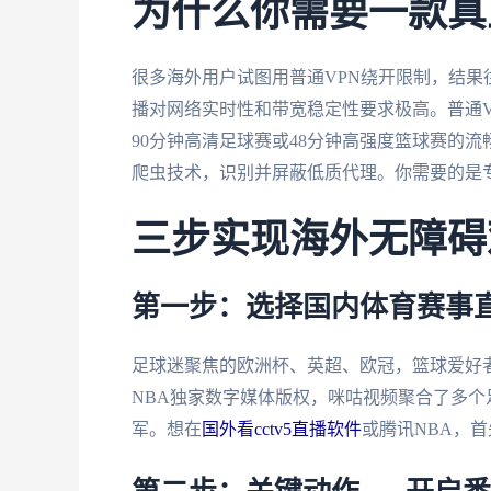
为什么你需要一款真
很多海外用户试图用普通VPN绕开限制，结
播对网络实时性和带宽稳定性要求极高。普通
90分钟高清足球赛或48分钟高强度篮球赛的流
爬虫技术，识别并屏蔽低质代理。你需要的是专
三步实现海外无障碍
第一步：选择国内体育赛事
足球迷聚焦的欧洲杯、英超、欧冠，篮球爱好者
NBA独家数字媒体版权，咪咕视频聚合了多个
军。想在
国外看cctv5直播软件
或腾讯NBA，