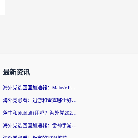
最新资讯
海外党选回国加速器：MalusVPN好用吗？和快帆VPN哪个好？附真实对比与避坑指南
海外党必看：迅游和雷霆哪个好？3分钟教你选对回国加速器，无缝刷国内剧玩手游
斧牛和biubiu好用吗？海外党2026亲测回国加速器指南，附番茄加速器深度体验
海外党选回国加速器：雷神手游和洞见哪个好？附iPhone免费VPN推荐及ChickCNUfunR实测