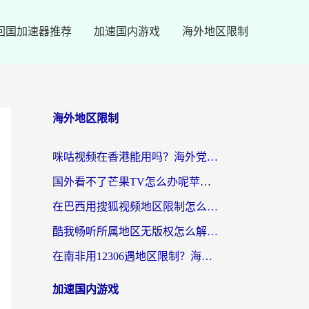
回国加速器推荐
加速国内游戏
海外地区限制
海外地区限制
咪咕视频在香港能用吗？海外党亲测有效的回国加速方案来了
国外看不了芒果TV怎么办呢苹果手机？海外党追剧游戏的全能解决方案
在巴西用搜狐视频地区限制怎么办？3步解决海外看国内剧的烦恼
酷我畅听所属地区无版权怎么解决？海外党必看的回国加速全攻略
在南非用12306遇地区限制？海外华人必看的回国加速全攻略（附B站芒果TV解锁技巧）
加速国内游戏