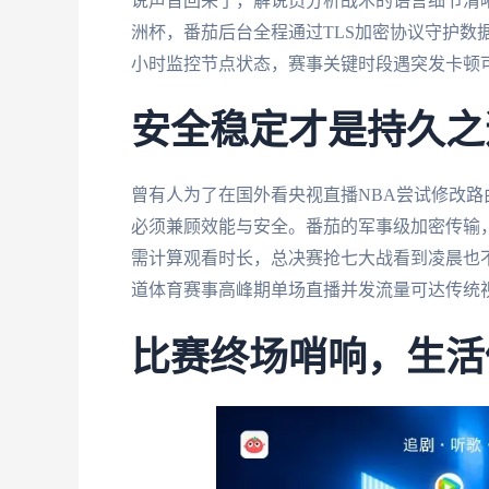
说声音回来了，解说员分析战术的语言细节清晰
洲杯，番茄后台全程通过TLS加密协议守护数据
小时监控节点状态，赛事关键时段遇突发卡顿
安全稳定才是持久之
曾有人为了在国外看央视直播NBA尝试修改路
必须兼顾效能与安全。番茄的军事级加密传输
需计算观看时长，总决赛抢七大战看到凌晨也
道体育赛事高峰期单场直播并发流量可达传统
比赛终场哨响，生活