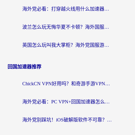
海外党必看：打穿越火线用什么加速器？解决延迟卡顿，还能玩奇妙拼图世界和第五人格
波兰怎么玩无悔华夏不卡顿？海外国服游戏加速器终极指南（附征途2萤火突击解决方案）
英国怎么玩叫我大掌柜？海外党国服游戏加速避坑指南（附实测推荐）
回国加速器推荐
ChickCN VPN好用吗？和奇游手游VPN对比哪个回国效果更好？海外党亲测实用指南
海外党必看：PC VPN+回国加速器怎么选？无缝访问国内资源全攻略
海外党别踩坑！iOS破解版软件不可靠？教你选对回国加速器无缝看国内资源