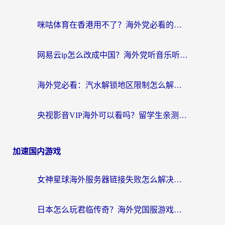
咪咕体育在香港用不了？海外党必看的回国加速器选择指南（附3个真实场景解决方案）
网易云ip怎么改成中国？海外党听音乐听书的无痛解决方案
海外党必看：汽水解锁地区限制怎么解除？3招解决国内影音&生活服务难题
央视影音VIP海外可以看吗？留学生亲测有效的回国加速器选择指南
加速国内游戏
女神星球海外服务器链接失败怎么解决？海外党国服游戏加速避坑指南
日本怎么玩君临传奇？海外党国服游戏加速避坑指南（附菲律宾欧洲玩家实测）