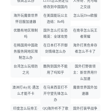
很高怎么办
12333怎么把定位
人传奇：光与暗
修改到中国国内
之交战
海外玩魔兽世界
在美国能玩公主
怎么玩Dive欧服
怀旧服加速器
连结：Re吗
优酷有地区限制
国外怎么打反恐
在南非怎么玩王
吗
精英：全球攻势
者荣耀
在韩国用中国政
在日本打不开御
海外打黑色幸存
务服务网地区限
剑情缘怎么办
者怎么不卡了
制怎么办
台湾怎么玩塔防
酷狗到国外不能
国外打野兽领
之光
用了吗知乎
主：新世界用什
么加速
澳洲打sky光·遇怎
在马来西亚打不
魔兽世界国外加
么才能不卡
开守望先锋怎么
速器
办
印度怎么玩帝王·
QQ海外听不了歌
国外打装甲战争