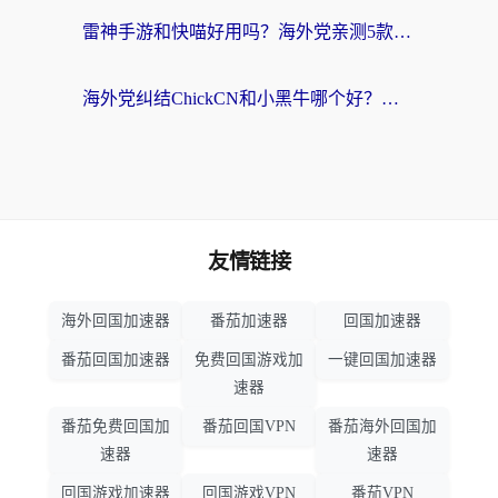
雷神手游和快喵好用吗？海外党亲测5款回国加速器，附斧牛Bling对比+微信视频号解决办法
海外党纠结ChickCN和小黑牛哪个好？一篇帮你选对回国加速器的实用指南
友情链接
海外回国加速器
番茄加速器
回国加速器
番茄回国加速器
免费回国游戏加
一键回国加速器
速器
番茄免费回国加
番茄回国VPN
番茄海外回国加
速器
速器
回国游戏加速器
回国游戏VPN
番茄VPN