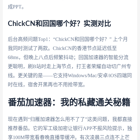
成PPT。
ChickCN和回国哪个好？实测对比
后台高频问题Top1：“ChickCN和回国哪个好？” 上个月
我同时测试了两款。ChickCN的香港节点延迟低至
68ms，但晚上八点后频繁抖动；回国加速器的智能分流
更聪明，刷B站时走上海节点，打王者荣耀自动切广州专
线。更关键的是——它支持Windows/Mac/安卓/iOS四端同
时在线，宿舍开黑再也不用抢带宽。
番茄加速器：我的私藏通关秘籍
现在遇到“归雁加速器怎么用不了了”这类问题，我都直接
推荐番茄。它的军工级加密让银行APP不报风险提示，独
享100M带宽看春晚直播零缓冲。有次凌晨三点连不上芒