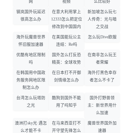
网
视频
么比较好
钢岚国外玩延迟
在意大利用掌上
新加坡怎么玩七
很高怎么办
12333怎么把定位
人传奇：光与暗
修改到中国国内
之交战
海外玩魔兽世界
在美国能玩公主
怎么玩Dive欧服
怀旧服加速器
连结：Re吗
优酷有地区限制
国外怎么打反恐
在南非怎么玩王
吗
精英：全球攻势
者荣耀
在韩国用中国政
在日本打不开御
海外打黑色幸存
务服务网地区限
剑情缘怎么办
者怎么不卡了
制怎么办
台湾怎么玩塔防
酷狗到国外不能
国外打野兽领
之光
用了吗知乎
主：新世界用什
么加速
澳洲打sky光·遇怎
在马来西亚打不
魔兽世界国外加
么才能不卡
开守望先锋怎么
速器