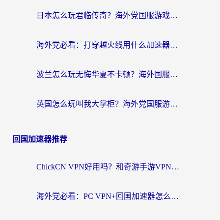
日本怎么玩君临传奇？海外党国服游戏加速避坑指南（附菲律宾欧洲玩家实测）
海外党必看：打穿越火线用什么加速器？解决延迟卡顿，还能玩奇妙拼图世界和第五人格
波兰怎么玩无悔华夏不卡顿？海外国服游戏加速器终极指南（附征途2萤火突击解决方案）
英国怎么玩叫我大掌柜？海外党国服游戏加速避坑指南（附实测推荐）
回国加速器推荐
ChickCN VPN好用吗？和奇游手游VPN对比哪个回国效果更好？海外党亲测实用指南
海外党必看：PC VPN+回国加速器怎么选？无缝访问国内资源全攻略