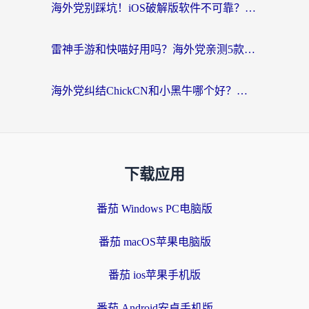
海外党别踩坑！iOS破解版软件不可靠？教你选对回国加速器无缝看国内资源
雷神手游和快喵好用吗？海外党亲测5款回国加速器，附斧牛Bling对比+微信视频号解决办法
海外党纠结ChickCN和小黑牛哪个好？一篇帮你选对回国加速器的实用指南
下载应用
番茄 Windows PC电脑版
番茄 macOS苹果电脑版
番茄 ios苹果手机版
番茄 Android安卓手机版