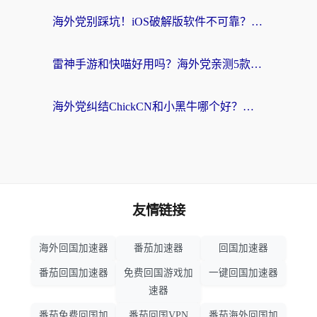
海外党别踩坑！iOS破解版软件不可靠？教你选对回国加速器无缝看国内资源
雷神手游和快喵好用吗？海外党亲测5款回国加速器，附斧牛Bling对比+微信视频号解决办法
海外党纠结ChickCN和小黑牛哪个好？一篇帮你选对回国加速器的实用指南
友情链接
海外回国加速器
番茄加速器
回国加速器
番茄回国加速器
免费回国游戏加
一键回国加速器
速器
番茄免费回国加
番茄回国VPN
番茄海外回国加