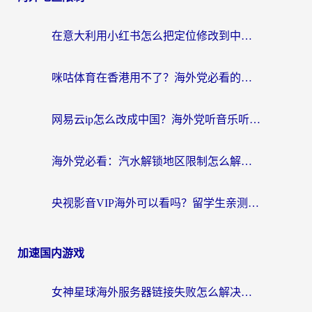
在意大利用小红书怎么把定位修改到中国国内？3个实用技巧+1个靠谱工具帮你搞定
咪咕体育在香港用不了？海外党必看的回国加速器选择指南（附3个真实场景解决方案）
网易云ip怎么改成中国？海外党听音乐听书的无痛解决方案
海外党必看：汽水解锁地区限制怎么解除？3招解决国内影音&生活服务难题
央视影音VIP海外可以看吗？留学生亲测有效的回国加速器选择指南
加速国内游戏
女神星球海外服务器链接失败怎么解决？海外党国服游戏加速避坑指南