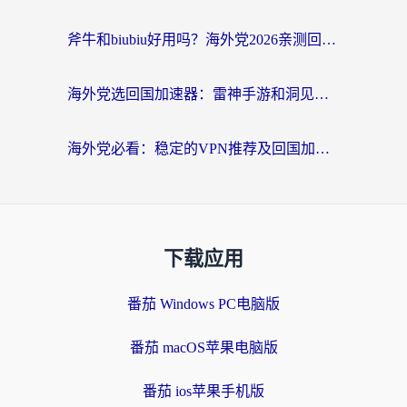
斧牛和biubiu好用吗？海外党2026亲测回国加速器指南，附番茄加速器深度体验
海外党选回国加速器：雷神手游和洞见哪个好？附iPhone免费VPN推荐及ChickCNUfunR实测
海外党必看：稳定的VPN推荐及回国加速器选择全攻略——告别地域限制，轻松刷国内资源
下载应用
番茄 Windows PC电脑版
番茄 macOS苹果电脑版
番茄 ios苹果手机版