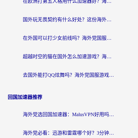
在欧洲打第五人格用什么加速器好？海外党亲测有效的国服游戏加速方案
国外玩无畏契约有什么好处？这份海外国服游戏加速指南帮你解决90%的卡顿问题
在外国可以打少女前线吗？海外党国服游戏畅玩终极指南（附避坑技巧）
超越时空的猫在国外怎么加速游戏？海外玩家国服畅玩终极指南
去国外能打QQ炫舞吗？海外党国服游戏不卡顿的终极指南
回国加速器推荐
海外党选回国加速器：MalusVPN好用吗？和快帆VPN哪个好？附真实对比与避坑指南
海外党必看：迅游和雷霆哪个好？3分钟教你选对回国加速器，无缝刷国内剧玩手游