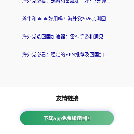
海外党必看：迅游和雷霆哪个好？3分钟教你选对回国加速器，无缝刷国内剧玩手游
斧牛和biubiu好用吗？海外党2026亲测回国加速器指南，附番茄加速器深度体验
海外党选回国加速器：雷神手游和洞见哪个好？附iPhone免费VPN推荐及ChickCNUfunR实测
海外党必看：稳定的VPN推荐及回国加速器选择全攻略——告别地域限制，轻松刷国内资源
友情链接
海外回国加速器
下载App免费加速回国