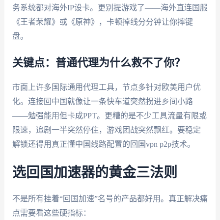
务系统都对海外IP设卡。更别提游戏了——海外直连国服
《王者荣耀》或《原神》，卡顿掉线分分钟让你摔键
盘。
关键点：普通代理为什么救不了你？
市面上许多国际通用代理工具，节点多针对欧美用户优
化。连接回中国就像让一条快车道突然拐进乡间小路
——勉强能用但卡成PPT。更糟的是不少工具流量有限或
限速，追剧一半突然停住，游戏团战突然飘红。要稳定
解锁还得用真正懂中国线路配置的回国vpn p2p技术。
选回国加速器的黄金三法则
不是所有挂着“回国加速”名号的产品都好用。真正解决痛
点需要看这些硬指标：