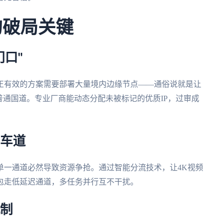
的破局关键
门口"
正有效的方案需要部署大量境内边缘节点——通俗说就是让
普通国道。专业厂商能动态分配未被标记的优质IP，过审成
用车道
单一通道必然导致资源争抢。通过智能分流技术，让4K视频
包走低延迟通道，多任务并行互不干扰。
机制