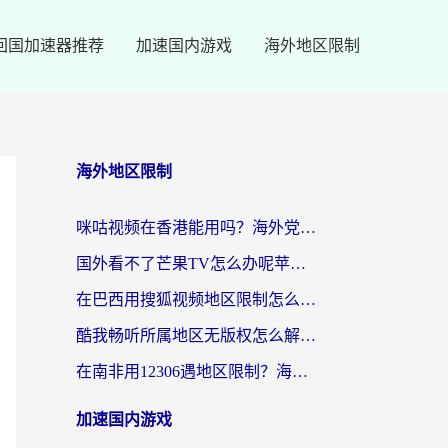
回国加速器推荐
加速国内游戏
海外地区限制
海外地区限制
咪咕视频在香港能用吗？海外党亲测有效的回国加速方案来了
国外看不了芒果TV怎么办呢苹果手机？海外党追剧游戏的全能解决方案
在巴西用搜狐视频地区限制怎么办？3步解决海外看国内剧的烦恼
酷我畅听所属地区无版权怎么解决？海外党必看的回国加速全攻略
在南非用12306遇地区限制？海外华人必看的回国加速全攻略（附B站芒果TV解锁技巧）
加速国内游戏