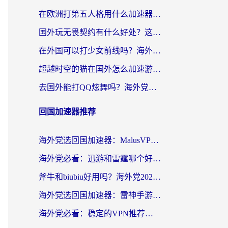
在欧洲打第五人格用什么加速器好？海外党亲测有效的国服游戏加速方案
国外玩无畏契约有什么好处？这份海外国服游戏加速指南帮你解决90%的卡顿问题
在外国可以打少女前线吗？海外党国服游戏畅玩终极指南（附避坑技巧）
超越时空的猫在国外怎么加速游戏？海外玩家国服畅玩终极指南
去国外能打QQ炫舞吗？海外党国服游戏不卡顿的终极指南
回国加速器推荐
海外党选回国加速器：MalusVPN好用吗？和快帆VPN哪个好？附真实对比与避坑指南
海外党必看：迅游和雷霆哪个好？3分钟教你选对回国加速器，无缝刷国内剧玩手游
斧牛和biubiu好用吗？海外党2026亲测回国加速器指南，附番茄加速器深度体验
海外党选回国加速器：雷神手游和洞见哪个好？附iPhone免费VPN推荐及ChickCNUfunR实测
海外党必看：稳定的VPN推荐及回国加速器选择全攻略——告别地域限制，轻松刷国内资源