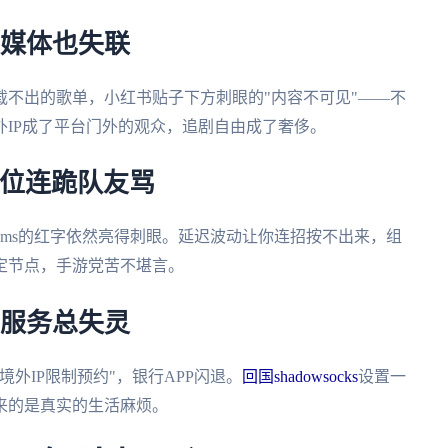
交媒体也失联
不出的歌单，小红书贴子下方刺眼的"内容不可见"——不
IP成了平台门外的观众，追剧自由成了奢侈。
，排位连跪队友骂
0ms的红字依然亮得刺眼。延迟波动让你连招按不出来，组
定节点，手游党苦不堪言。
活服务总失灵
外IP限制预约"，银行APP闪退。
回国shadowsocks
设置一
来的是真实的生活麻烦。