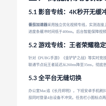
5.1 影音专线：4K秒开无缓
番茄加速器
采用独立优化视频专线，实测连接上
进度条缓冲时间低于400ms。后台智能保障视
5.2 游戏专线：王者荣耀稳定
针对《PUBG手游》《金铲铲之战》等实时竞技
联通节点玩王者延迟从260ms降至35ms，彻
5.3 全平台无缝切换
办公室Mac追《长月烬明》，下班安卓手机刷抖音
茄同时登录4台设备不冲突。任务栏小图标点