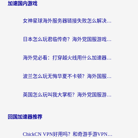
加速国内游戏
女神星球海外服务器链接失败怎么解决？海外党国服游戏加速避坑指南
日本怎么玩君临传奇？海外党国服游戏加速避坑指南（附菲律宾欧洲玩家实测）
海外党必看：打穿越火线用什么加速器？解决延迟卡顿，还能玩奇妙拼图世界和第五人格
波兰怎么玩无悔华夏不卡顿？海外国服游戏加速器终极指南（附征途2萤火突击解决方案）
英国怎么玩叫我大掌柜？海外党国服游戏加速避坑指南（附实测推荐）
回国加速器推荐
ChickCN VPN好用吗？和奇游手游VPN对比哪个回国效果更好？海外党亲测实用指南