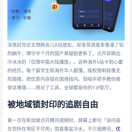
深夜赶完论文想刷会儿B站放松，却发现进度条像灌了铅
的蜗牛；蹲守半个月的国产悬疑剧更新了，点开却跳出
冷冰冰的「仅限中国大陆播放」。这种海外b站卡到心塞
的经历，每个留学生和海外华人都懂。版权限制就像无
形围墙，把优质内容锁在国境线内。但咱手把手教你凿
穿这堵墙——用对了工具，全球都是你的VIP影厅。
被地域锁封印的追剧自由
第一次在新加坡点开腾讯视频时，屏幕上那句「该内容
在您所在地区不可用」简直像盆冷水。不只是腾讯，
优