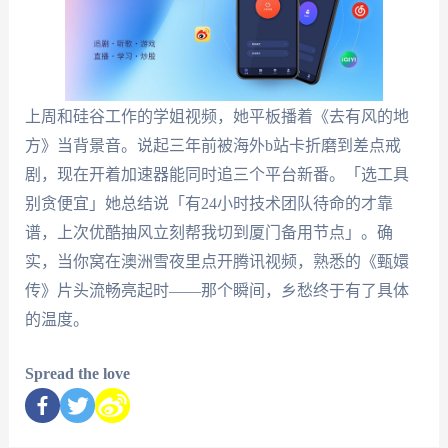
上周和硅谷工作的学姐视频，她平板播着《去有风的地
方》当背景音。说起三年前被海外b站卡折磨到差点戒
剧，现在开着加速器能同时追三个平台新番。「选工具
别贪便宜」她总结说「有24小时技术团队待命的才靠
谱，上次优酷抽风立刻帮我切到厦门备用节点」。确
实，当你窝在澳洲雪夜里点开腾讯视频，熟悉的《甄嬛
传》片头流畅亮起时——那个瞬间，乡愁终于有了具体
的温度。
Spread the love