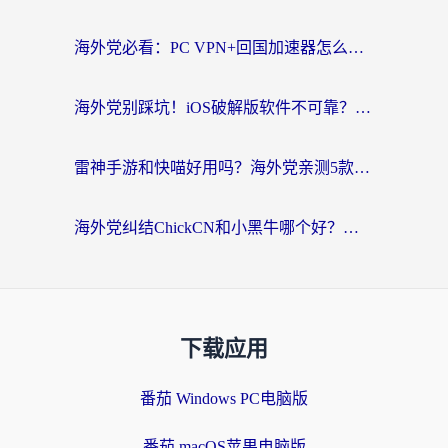
海外党必看：PC VPN+回国加速器怎么选？无缝访问国内资源全攻略
海外党别踩坑！iOS破解版软件不可靠？教你选对回国加速器无缝看国内资源
雷神手游和快喵好用吗？海外党亲测5款回国加速器，附斧牛Bling对比+微信视频号解决办法
海外党纠结ChickCN和小黑牛哪个好？一篇帮你选对回国加速器的实用指南
下载应用
番茄 Windows PC电脑版
番茄 macOS苹果电脑版