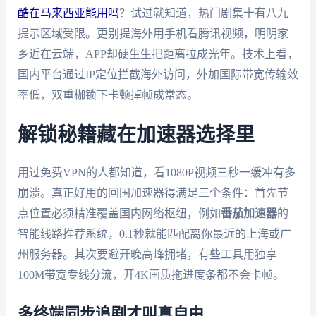
酷在马来西亚能用吗
？试过就知道，热门剧集十有八九
提示区域受限。更别提海外用手机看腾讯视频，明明家
乡近在云端，APP却硬生生把距离拉成光年。技术上看，
国内平台通过IP定位拦截海外访问，外加国际带宽传输效
率低，双重枷锁下卡顿掉帧成常态。
解锁秘籍藏在加速器选择里
用过免费VPN的人都知道，看1080P视频三秒一缓冲有多
崩溃。真正好用的回国加速器得满足三个条件：首先节
点位置必须精准覆盖国内网络枢纽，例如
番茄加速器
的
智能线路推荐系统，0.1秒就能匹配离你最近的上海或广
州服务器。其次要避开晚高峰拥堵，有些工具用独享
100M带宽专线分流，开4K画质拖进度条都不会卡帧。
多终端同步追剧才叫真自由