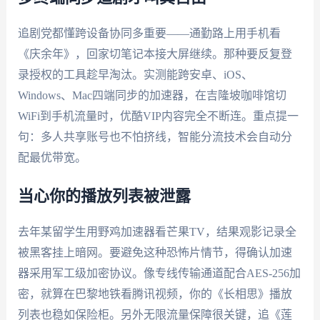
追剧党都懂跨设备协同多重要——通勤路上用手机看
《庆余年》，回家切笔记本接大屏继续。那种要反复登
录授权的工具趁早淘汰。实测能跨安卓、iOS、
Windows、Mac四端同步的加速器，在吉隆坡咖啡馆切
WiFi到手机流量时，优酷VIP内容完全不断连。重点提一
句：多人共享账号也不怕挤线，智能分流技术会自动分
配最优带宽。
当心你的播放列表被泄露
去年某留学生用野鸡加速器看芒果TV，结果观影记录全
被黑客挂上暗网。要避免这种恐怖片情节，得确认加速
器采用军工级加密协议。像专线传输通道配合AES-256加
密，就算在巴黎地铁看腾讯视频，你的《长相思》播放
列表也稳如保险柜。另外无限流量保障很关键，追《莲