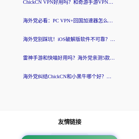
ChickCN VPN好用吗？和奇游手游VPN对比哪个回国效果更好？海外党亲测实用指南
海外党必看：PC VPN+回国加速器怎么选？无缝访问国内资源全攻略
海外党别踩坑！iOS破解版软件不可靠？教你选对回国加速器无缝看国内资源
雷神手游和快喵好用吗？海外党亲测5款回国加速器，附斧牛Bling对比+微信视频号解决办法
海外党纠结ChickCN和小黑牛哪个好？一篇帮你选对回国加速器的实用指南
友情链接
海外回国加速器