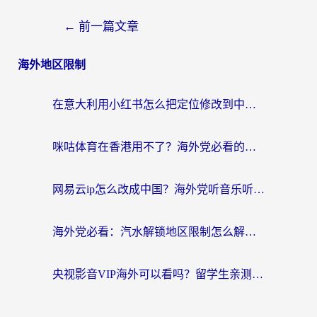
←
前一篇文章
海外地区限制
在意大利用小红书怎么把定位修改到中国国内？3个实用技巧+1个靠谱工具帮你搞定
咪咕体育在香港用不了？海外党必看的回国加速器选择指南（附3个真实场景解决方案）
网易云ip怎么改成中国？海外党听音乐听书的无痛解决方案
海外党必看：汽水解锁地区限制怎么解除？3招解决国内影音&生活服务难题
央视影音VIP海外可以看吗？留学生亲测有效的回国加速器选择指南