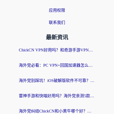
应用权限
联系我们
最新资讯
ChickCN VPN好用吗？和奇游手游VPN对比哪个回国效果更好？海外党亲测实用指南
海外党必看：PC VPN+回国加速器怎么选？无缝访问国内资源全攻略
海外党别踩坑！iOS破解版软件不可靠？教你选对回国加速器无缝看国内资源
雷神手游和快喵好用吗？海外党亲测5款回国加速器，附斧牛Bling对比+微信视频号解决办法
海外党纠结ChickCN和小黑牛哪个好？一篇帮你选对回国加速器的实用指南