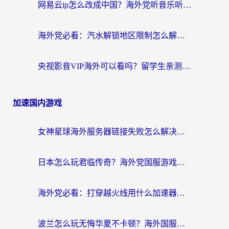
网易云ip怎么改成中国？海外党听音乐听书的无痛解决方案
海外党必看：汽水解锁地区限制怎么解除？3招解决国内影音&生活服务难题
央视影音VIP海外可以看吗？留学生亲测有效的回国加速器选择指南
加速国内游戏
女神星球海外服务器链接失败怎么解决？海外党国服游戏加速避坑指南
日本怎么玩君临传奇？海外党国服游戏加速避坑指南（附菲律宾欧洲玩家实测）
海外党必看：打穿越火线用什么加速器？解决延迟卡顿，还能玩奇妙拼图世界和第五人格
波兰怎么玩无悔华夏不卡顿？海外国服游戏加速器终极指南（附征途2萤火突击解决方案）