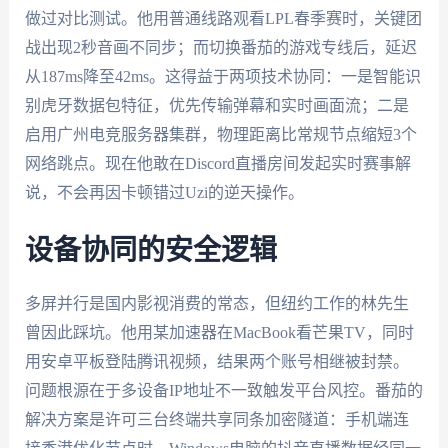
做过对比测试。他用普通线路观看LPL春季赛时，关键团
战出现2秒音画不同步；而切换番茄的游戏专线后，延迟
从187ms降至42ms。这得益于两项技术协同：一是智能识
别虎牙数据包特征，优先传输弹幕和实时画面流；二是
启用广州电竞服务器集群，物理距离比常规节点缩短3个
网络跳点。现在他敢在Discord直播房间发起实时赛事解
说，不会再因卡顿错过Uzi的逆天操作。
设备协同的安全逻辑
多屏并行是国内影视消费的常态，但纽约工作的林先生
曾因此踩坑。他用某加速器在MacBook看芒果TV，同时
用安卓平板登陆腾讯视频，结果两个账号相继被封禁。
问题根源在于多设备IP地址不一致触发平台风控。番茄的
解决方案是许可三台终端共享同条加密隧道：手机端连