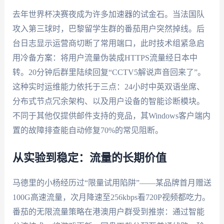
去年世界杯决赛夜成为许多加速器的试金石。当法国队
攻入第三球时，巴黎留学生群的番茄用户突然掉线。后
台日志显示运营商切断了常用端口，此时技术组紧急启
用冷备方案：将用户流量伪装成HTTPS流量经日本中
转。20分钟后群里陆续回复“CCTV5解说声音回来了”。
这种实时运维能力依托于三点：24小时中英双语坐席、
分布式节点冗余架构、以及用户设备的智能诊断模块。
不同于其他仅提供邮件支持的竞品，其Windows客户端内
置的故障排查能自动修复70%的常见阻断。
从实验到稳定：流量的长期价值
马德里的小杨经历过“限量试用陷阱”——某品牌首月赠送
100G高速流量，次月降速至256kbps看720P视频都吃力。
番茄的无限流量策略在港澳用户群受到推崇：通过智能