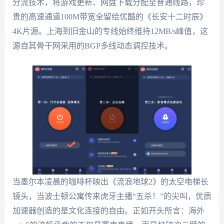
分流技术，将游戏更新、网盘下载分配至普通线路，珍
贵的高速通道100M带宽全留给优酷的《长安十二时辰》
4K片源。上海到旧金山的专线始终维持12MB/s峰值，这
源自其骨干网采用的BGP多线动态调控技术。
当墨尔本凌晨的咖啡杯映出《流浪地球2》的太空电梯长
镜头，当波士顿公寓传来虎牙主播“五杀！”的尖叫，优质
加速器创造的是文化连接的自由。正如开头所言：海外