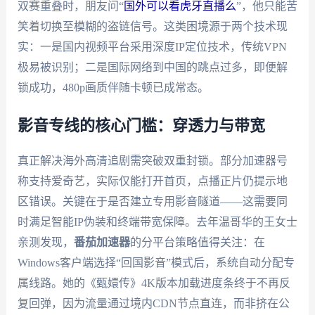
双赛重叠时，朋友问“
国外可以看虎牙直播么
”，他只能苦
笑着切换至模糊的盗链信号。这类困境源于两个技术现
实：一是国内视频平台采用深度IP定位技术，传统VPN
极易被识别；二是国际网络到中国的跳点过多，即便解
锁成功，480p画质伴随卡顿已成常态。
影音专线的核心门槛：穿透力与带宽
真正解决海外高清追剧需突破双重封锁。部分加速器号
称支持爱奇艺，实际仅能打开首页，点播正片仍提示地
区错误。关键在于是否建立专用影音隧道——这需要同
时满足智能IP伪装和终端带宽保障。去年温哥华的王女士
亲测发现，
番茄加速器
的分平台策略值得关注：在
Windows客户端选择“回国影音”模式后，系统自动分配专
属线路。她的《甄嬛传》4K版本加载进度条终于不再反
复回弹，因为流量通过境内CDN节点直连，而非挤在公