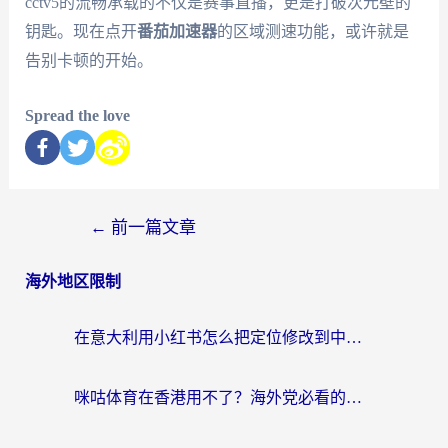
cctv5的流畅承载的不仅是赛事直播，更是打破次元壁的
钥匙。现在点开
番茄加速器
的区域测速功能，或许就是
告别卡顿的开始。
Spread the love
←
前一篇文章
海外地区限制
在意大利用小红书怎么把定位修改到中国国内？3个实用技巧+1个靠谱工具帮你搞定
咪咕体育在香港用不了？海外党必看的回国加速器选择指南（附3个真实场景解决方案）