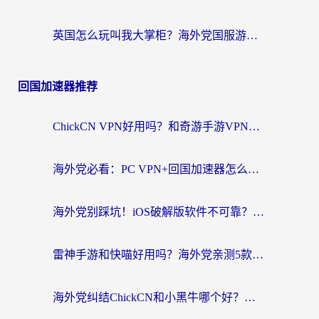
英国怎么玩叫我大掌柜？海外党国服游戏加速避坑指南（附实测推荐）
回国加速器推荐
ChickCN VPN好用吗？和奇游手游VPN对比哪个回国效果更好？海外党亲测实用指南
海外党必看：PC VPN+回国加速器怎么选？无缝访问国内资源全攻略
海外党别踩坑！iOS破解版软件不可靠？教你选对回国加速器无缝看国内资源
雷神手游和快喵好用吗？海外党亲测5款回国加速器，附斧牛Bling对比+微信视频号解决办法
海外党纠结ChickCN和小黑牛哪个好？一篇帮你选对回国加速器的实用指南