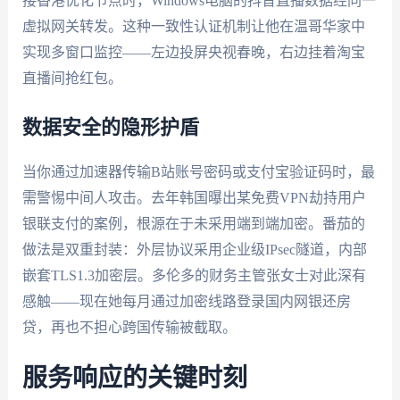
接香港优化节点时，Windows电脑的抖音直播数据经同一
虚拟网关转发。这种一致性认证机制让他在温哥华家中
实现多窗口监控——左边投屏央视春晚，右边挂着淘宝
直播间抢红包。
数据安全的隐形护盾
当你通过加速器传输B站账号密码或支付宝验证码时，最
需警惕中间人攻击。去年韩国曝出某免费VPN劫持用户
银联支付的案例，根源在于未采用端到端加密。番茄的
做法是双重封装：外层协议采用企业级IPsec隧道，内部
嵌套TLS1.3加密层。多伦多的财务主管张女士对此深有
感触——现在她每月通过加密线路登录国内网银还房
贷，再也不担心跨国传输被截取。
服务响应的关键时刻