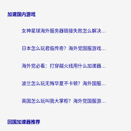
加速国内游戏
女神星球海外服务器链接失败怎么解决？海外党国服游戏加速避坑指南
日本怎么玩君临传奇？海外党国服游戏加速避坑指南（附菲律宾欧洲玩家实测）
海外党必看：打穿越火线用什么加速器？解决延迟卡顿，还能玩奇妙拼图世界和第五人格
波兰怎么玩无悔华夏不卡顿？海外国服游戏加速器终极指南（附征途2萤火突击解决方案）
英国怎么玩叫我大掌柜？海外党国服游戏加速避坑指南（附实测推荐）
回国加速器推荐