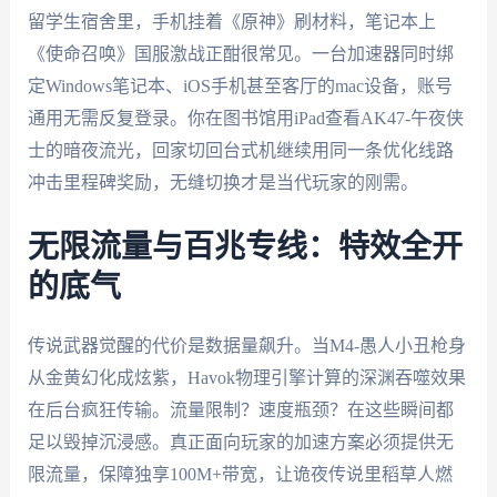
留学生宿舍里，手机挂着《原神》刷材料，笔记本上
《使命召唤》国服激战正酣很常见。一台加速器同时绑
定Windows笔记本、iOS手机甚至客厅的mac设备，账号
通用无需反复登录。你在图书馆用iPad查看AK47-午夜侠
士的暗夜流光，回家切回台式机继续用同一条优化线路
冲击里程碑奖励，无缝切换才是当代玩家的刚需。
无限流量与百兆专线：特效全开
的底气
传说武器觉醒的代价是数据量飙升。当M4-愚人小丑枪身
从金黄幻化成炫紫，Havok物理引擎计算的深渊吞噬效果
在后台疯狂传输。流量限制？速度瓶颈？在这些瞬间都
足以毁掉沉浸感。真正面向玩家的加速方案必须提供无
限流量，保障独享100M+带宽，让诡夜传说里稻草人燃