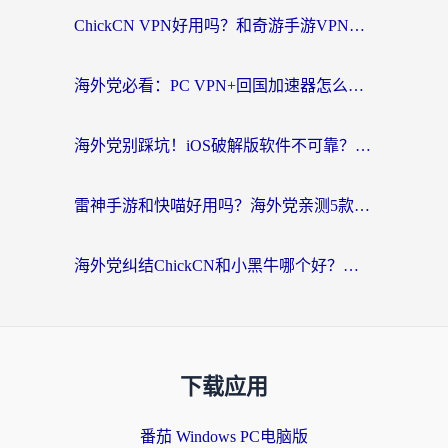
ChickCN VPN好用吗？和奇游手游VPN对比哪个回国效果更好？海外党亲测实用指南
海外党必看：PC VPN+回国加速器怎么选？无缝访问国内资源全攻略
海外党别踩坑！iOS破解版软件不可靠？教你选对回国加速器无缝看国内资源
雷神手游和快喵好用吗？海外党亲测5款回国加速器，附斧牛Bling对比+微信视频号解决办法
海外党纠结ChickCN和小黑牛哪个好？一篇帮你选对回国加速器的实用指南
下载应用
番茄 Windows PC电脑版