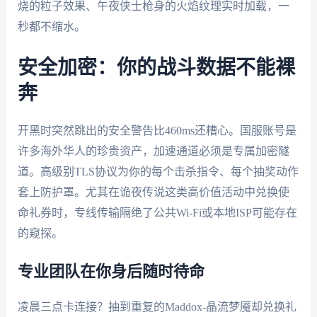
烧的粒子效果、午夜侠士枪身的火焰纹理实时加载，一
秒都不缩水。
安全加密：你的战斗数据不能裸
奔
开黑时突然跳出的安全警告比460ms还糟心。国服账号是
许多海外华人的珍贵资产，加速通道必须是专属加密隧
道。高级别TLS协议为你的每个击杀指令、每个抽奖动作
套上防护罩。尤其在诡夜传说这类高价值活动中兑换使
命礼券时，专线传输隔绝了公共Wi-Fi或本地ISP可能存在
的窥探。
专业团队在你身后随时待命
凌晨三点卡连接？抽到重复的Maddox-晶流梦魇却兑换礼