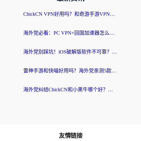
ChickCN VPN好用吗？和奇游手游VPN对比哪个回国效果更好？海外党亲测实用指南
海外党必看：PC VPN+回国加速器怎么选？无缝访问国内资源全攻略
海外党别踩坑！iOS破解版软件不可靠？教你选对回国加速器无缝看国内资源
雷神手游和快喵好用吗？海外党亲测5款回国加速器，附斧牛Bling对比+微信视频号解决办法
海外党纠结ChickCN和小黑牛哪个好？一篇帮你选对回国加速器的实用指南
友情链接