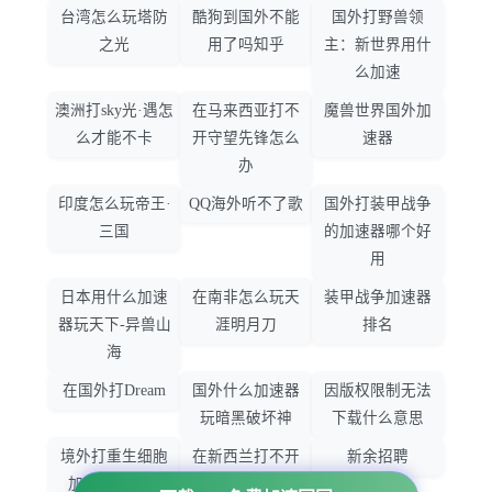
台湾怎么玩塔防
酷狗到国外不能
国外打野兽领
之光
用了吗知乎
主：新世界用什
么加速
澳洲打sky光·遇怎
在马来西亚打不
魔兽世界国外加
么才能不卡
开守望先锋怎么
速器
办
印度怎么玩帝王·
QQ海外听不了歌
国外打装甲战争
三国
的加速器哪个好
用
日本用什么加速
在南非怎么玩天
装甲战争加速器
器玩天下-异兽山
涯明月刀
排名
海
在国外打Dream
国外什么加速器
因版权限制无法
玩暗黑破坏神
下载什么意思
境外打重生细胞
在新西兰打不开
新余招聘
加速器哪个好
大智慧怎么办