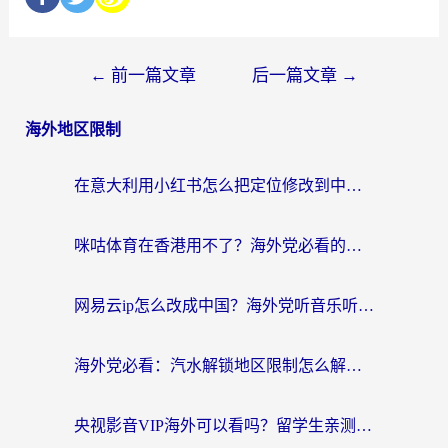
←
前一篇文章
后一篇文章
→
海外地区限制
在意大利用小红书怎么把定位修改到中国国内？3个实用技巧+1个靠谱工具帮你搞定
咪咕体育在香港用不了？海外党必看的回国加速器选择指南（附3个真实场景解决方案）
网易云ip怎么改成中国？海外党听音乐听书的无痛解决方案
海外党必看：汽水解锁地区限制怎么解除？3招解决国内影音&生活服务难题
央视影音VIP海外可以看吗？留学生亲测有效的回国加速器选择指南