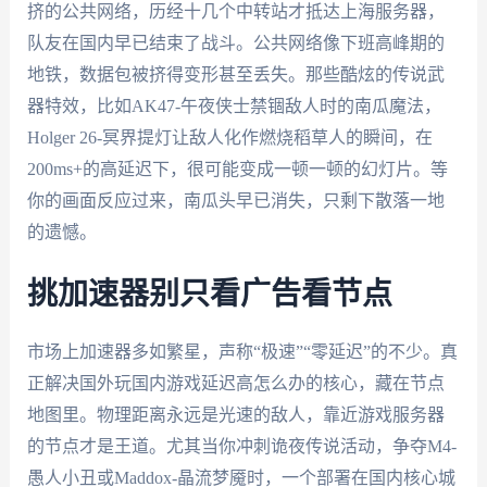
挤的公共网络，历经十几个中转站才抵达上海服务器，
队友在国内早已结束了战斗。公共网络像下班高峰期的
地铁，数据包被挤得变形甚至丢失。那些酷炫的传说武
器特效，比如AK47-午夜侠士禁锢敌人时的南瓜魔法，
Holger 26-冥界提灯让敌人化作燃烧稻草人的瞬间，在
200ms+的高延迟下，很可能变成一顿一顿的幻灯片。等
你的画面反应过来，南瓜头早已消失，只剩下散落一地
的遗憾。
挑加速器别只看广告看节点
市场上加速器多如繁星，声称“极速”“零延迟”的不少。真
正解决国外玩国内游戏延迟高怎么办的核心，藏在节点
地图里。物理距离永远是光速的敌人，靠近游戏服务器
的节点才是王道。尤其当你冲刺诡夜传说活动，争夺M4-
愚人小丑或Maddox-晶流梦魇时，一个部署在国内核心城