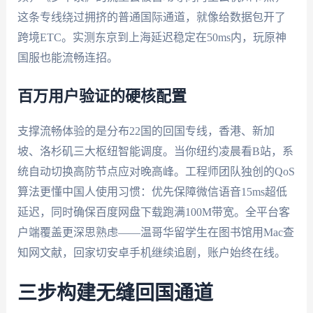
这条专线绕过拥挤的普通国际通道，就像给数据包开了
跨境ETC。实测东京到上海延迟稳定在50ms内，玩原神
国服也能流畅连招。
百万用户验证的硬核配置
支撑流畅体验的是分布22国的回国专线，香港、新加
坡、洛杉矶三大枢纽智能调度。当你纽约凌晨看B站，系
统自动切换高防节点应对晚高峰。工程师团队独创的QoS
算法更懂中国人使用习惯：优先保障微信语音15ms超低
延迟，同时确保百度网盘下载跑满100M带宽。全平台客
户端覆盖更深思熟虑——温哥华留学生在图书馆用Mac查
知网文献，回家切安卓手机继续追剧，账户始终在线。
三步构建无缝回国通道