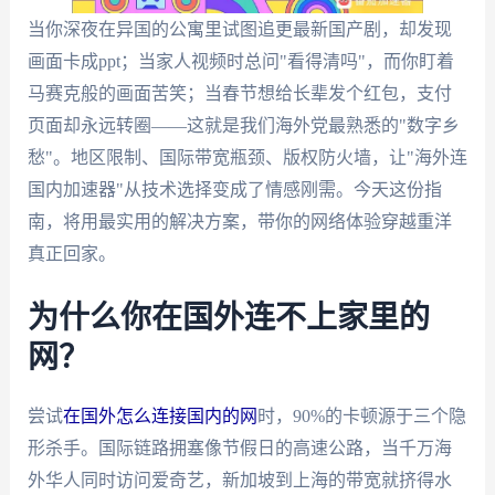
当你深夜在异国的公寓里试图追更最新国产剧，却发现
画面卡成ppt；当家人视频时总问"看得清吗"，而你盯着
马赛克般的画面苦笑；当春节想给长辈发个红包，支付
页面却永远转圈——这就是我们海外党最熟悉的"数字乡
愁"。地区限制、国际带宽瓶颈、版权防火墙，让"海外连
国内加速器"从技术选择变成了情感刚需。今天这份指
南，将用最实用的解决方案，带你的网络体验穿越重洋
真正回家。
为什么你在国外连不上家里的
网？
尝试
在国外怎么连接国内的网
时，90%的卡顿源于三个隐
形杀手。国际链路拥塞像节假日的高速公路，当千万海
外华人同时访问爱奇艺，新加坡到上海的带宽就挤得水