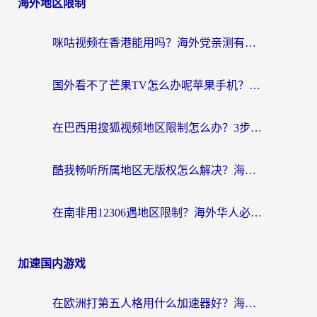
海外地区限制
咪咕视频在香港能用吗？海外党亲测有效的回国加速方案来了
国外看不了芒果TV怎么办呢苹果手机？海外党追剧游戏的全能解决方案
在巴西用搜狐视频地区限制怎么办？3步解决海外看国内剧的烦恼
酷我畅听所属地区无版权怎么解决？海外党必看的回国加速全攻略
在南非用12306遇地区限制？海外华人必看的回国加速全攻略（附B站芒果TV解锁技巧）
加速国内游戏
在欧洲打第五人格用什么加速器好？海外党亲测有效的国服游戏加速方案