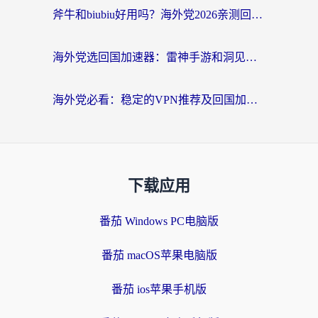
斧牛和biubiu好用吗？海外党2026亲测回国加速器指南，附番茄加速器深度体验
海外党选回国加速器：雷神手游和洞见哪个好？附iPhone免费VPN推荐及ChickCNUfunR实测
海外党必看：稳定的VPN推荐及回国加速器选择全攻略——告别地域限制，轻松刷国内资源
下载应用
番茄 Windows PC电脑版
番茄 macOS苹果电脑版
番茄 ios苹果手机版