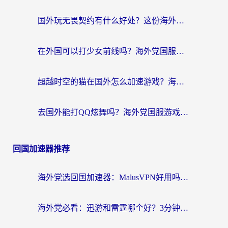
国外玩无畏契约有什么好处？这份海外国服游戏加速指南帮你解决90%的卡顿问题
在外国可以打少女前线吗？海外党国服游戏畅玩终极指南（附避坑技巧）
超越时空的猫在国外怎么加速游戏？海外玩家国服畅玩终极指南
去国外能打QQ炫舞吗？海外党国服游戏不卡顿的终极指南
回国加速器推荐
海外党选回国加速器：MalusVPN好用吗？和快帆VPN哪个好？附真实对比与避坑指南
海外党必看：迅游和雷霆哪个好？3分钟教你选对回国加速器，无缝刷国内剧玩手游