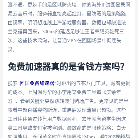
泄不通。更棘手的是区域防火墙，你的海外IP试图登录网
易云音乐时，服务器直接亮起红灯。最隐蔽的是策略路
由误导，明明想连线上海游戏服务器，数据包却绕道法
兰克福再回来，300ms的延迟足够让王者荣耀英雄死三
次。这些技术鸿沟，让普通VPN在回国场景中彻底失
灵。
免费加速器真的是省钱方案吗？
搜索"
回国免费加速器
"时跳出的五花八门工具，藏着更贵
的成本。上周温哥华的小李用某免费工具追《庆余年
2》，看到关键处突然跳转澳门赌场广告。更常见的是半
夜看中超直播突然断连，重启后发现流量已超额。这些
工具往往通过转售用户数据盈利，去年就有留学生因这
类工具导致支付宝被盗刷。最致命的是限速策略：白天
勉强能用，晚间黄金时段直接限速1Mbps，看720P视频都