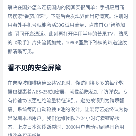
解决在国外怎么连接国内的网其实很简单：手机应用商
店搜索"番茄加速"，下载后会发现界面出奇清爽。注册时
用海外手机号就能激活30G试用流量，点击首页"智能加
速"瞬间开启通道。此刻再打开停用半年的芒果TV，熟悉
的《歌手》片头流畅加载，1080P画质下孙楠的每道皱纹
都清晰可见。
看不见的安全屏障
在吉隆坡咖啡店连公共WiFi时，你访问拼多多的每个数
据包都裹着AES-256加密层，就像给隐私加了防弹衣。专
有传输协议更杜绝流量特征识别，避免被误判为跨境翻
墙。系统每周自动轮换IP池的设计，让爱奇艺始终认为你
是深圳本地用户。我们运维团队7×24小时盯着链路状
态，上次日本海缆断裂时，3000用户自动切到韩国备用
线路全程无感知。