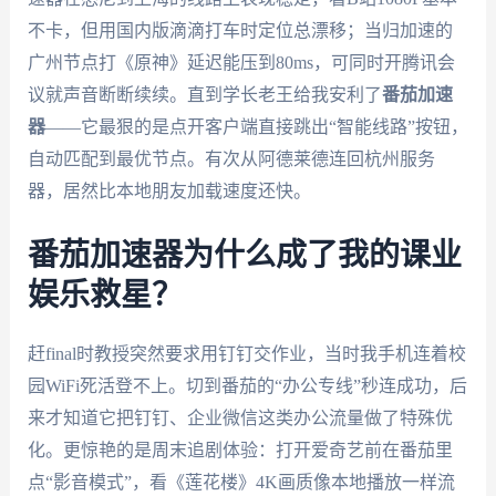
不卡，但用国内版滴滴打车时定位总漂移；当归加速的
广州节点打《原神》延迟能压到80ms，可同时开腾讯会
议就声音断断续续。直到学长老王给我安利了
番茄加速
器
——它最狠的是点开客户端直接跳出“智能线路”按钮，
自动匹配到最优节点。有次从阿德莱德连回杭州服务
器，居然比本地朋友加载速度还快。
番茄加速器为什么成了我的课业
娱乐救星？
赶final时教授突然要求用钉钉交作业，当时我手机连着校
园WiFi死活登不上。切到番茄的“办公专线”秒连成功，后
来才知道它把钉钉、企业微信这类办公流量做了特殊优
化。更惊艳的是周末追剧体验：打开爱奇艺前在番茄里
点“影音模式”，看《莲花楼》4K画质像本地播放一样流