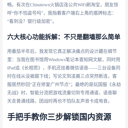
畅。有次在Chinatown火锅店连公共WiFi刷淘宝，朋友惊
呼“你不怕盗号吗”，我指着客户端右上角的盾牌标志：
“看到没？银行级加密”。
六大核心功能拆解：不只是翻墙那么简单
用番茄半年后，我发现它真正解决痛点的设计藏在细节
里：当我在图书馆用Windows笔记本查知网文献，同时用
iPad追《长相思》，手机还挂着微信语音——三台设备同
时在线从没被踢下线；写论文到凌晨三点突然断连，客
服居然秒回“正在修复广州节点”；最绝的是玩国服《永劫
无战》时，智能分流把游戏流量切到专用通道，语音聊
天走普通线路，团战时再也不怕队友声音卡成电音。
手把手教你三步解锁国内资源