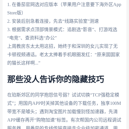
1. 在番茄官网选对应版本（苹果用户注意要下海外区App
Store版）
2. 安装后别急着连接，先去“线路实验室”测速
3. 根据需求点顶部情景模式：追剧选“影音”、打游戏选
“电竞”、查资料选“办公”
上周教房东太太用这招，她终于和深圳的女儿实现了无
卡顿视频通话。老太太捧着手机眼圈发红：“原来囡囡家
的猫长这样啊...”
那些没人告诉你的隐藏技巧
在珀斯郊区的同学抱怨信号弱？试试切换“TCP强稳定模
式”；用国内APP时关掉其他设备的下载任务，独享100M
带宽不是噱头；遇到淘宝图片加载慢别怪加速器，先清
APP缓存再开“购物加速”标签。有次帮国内公司远程调试
服务器，用番茄的专线传输直接走企业级加密通道，甲