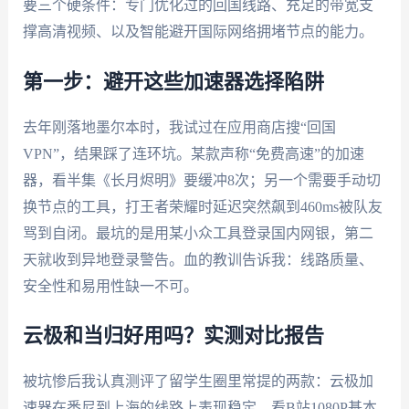
要三个硬条件：专门优化过的回国线路、充足的带宽支
撑高清视频、以及智能避开国际网络拥堵节点的能力。
第一步：避开这些加速器选择陷阱
去年刚落地墨尔本时，我试过在应用商店搜“回国
VPN”，结果踩了连环坑。某款声称“免费高速”的加速
器，看半集《长月烬明》要缓冲8次；另一个需要手动切
换节点的工具，打王者荣耀时延迟突然飙到460ms被队友
骂到自闭。最坑的是用某小众工具登录国内网银，第二
天就收到异地登录警告。血的教训告诉我：线路质量、
安全性和易用性缺一不可。
云极和当归好用吗？实测对比报告
被坑惨后我认真测评了留学生圈里常提的两款：云极加
速器在悉尼到上海的线路上表现稳定，看B站1080P基本