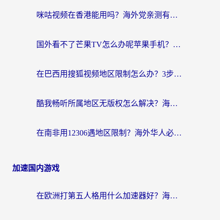
咪咕视频在香港能用吗？海外党亲测有效的回国加速方案来了
国外看不了芒果TV怎么办呢苹果手机？海外党追剧游戏的全能解决方案
在巴西用搜狐视频地区限制怎么办？3步解决海外看国内剧的烦恼
酷我畅听所属地区无版权怎么解决？海外党必看的回国加速全攻略
在南非用12306遇地区限制？海外华人必看的回国加速全攻略（附B站芒果TV解锁技巧）
加速国内游戏
在欧洲打第五人格用什么加速器好？海外党亲测有效的国服游戏加速方案