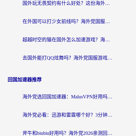
国外玩无畏契约有什么好处？这份海外国服游戏加速指南帮你解决90%的卡顿问题
在外国可以打少女前线吗？海外党国服游戏畅玩终极指南（附避坑技巧）
超越时空的猫在国外怎么加速游戏？海外玩家国服畅玩终极指南
去国外能打QQ炫舞吗？海外党国服游戏不卡顿的终极指南
回国加速器推荐
海外党选回国加速器：MalusVPN好用吗？和快帆VPN哪个好？附真实对比与避坑指南
海外党必看：迅游和雷霆哪个好？3分钟教你选对回国加速器，无缝刷国内剧玩手游
斧牛和biubiu好用吗？海外党2026亲测回国加速器指南，附番茄加速器深度体验