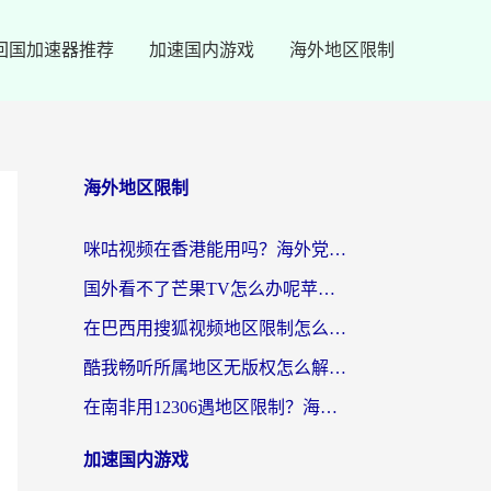
回国加速器推荐
加速国内游戏
海外地区限制
海外地区限制
咪咕视频在香港能用吗？海外党亲测有效的回国加速方案来了
国外看不了芒果TV怎么办呢苹果手机？海外党追剧游戏的全能解决方案
在巴西用搜狐视频地区限制怎么办？3步解决海外看国内剧的烦恼
酷我畅听所属地区无版权怎么解决？海外党必看的回国加速全攻略
在南非用12306遇地区限制？海外华人必看的回国加速全攻略（附B站芒果TV解锁技巧）
加速国内游戏