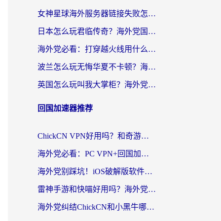
女神星球海外服务器链接失败怎么解决？海外党国服游戏加速避坑指南
日本怎么玩君临传奇？海外党国服游戏加速避坑指南（附菲律宾欧洲玩家实测）
海外党必看：打穿越火线用什么加速器？解决延迟卡顿，还能玩奇妙拼图世界和第五人格
波兰怎么玩无悔华夏不卡顿？海外国服游戏加速器终极指南（附征途2萤火突击解决方案）
英国怎么玩叫我大掌柜？海外党国服游戏加速避坑指南（附实测推荐）
回国加速器推荐
ChickCN VPN好用吗？和奇游手游VPN对比哪个回国效果更好？海外党亲测实用指南
海外党必看：PC VPN+回国加速器怎么选？无缝访问国内资源全攻略
海外党别踩坑！iOS破解版软件不可靠？教你选对回国加速器无缝看国内资源
雷神手游和快喵好用吗？海外党亲测5款回国加速器，附斧牛Bling对比+微信视频号解决办法
海外党纠结ChickCN和小黑牛哪个好？一篇帮你选对回国加速器的实用指南