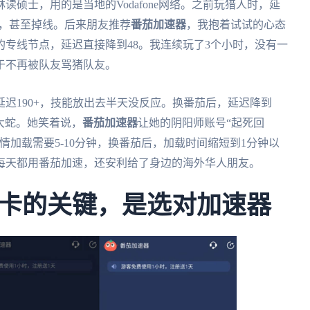
硕士，用的是当地的Vodafone网络。之前玩猎人时，延
卡顿，甚至掉线。后来朋友推荐
番茄加速器
，我抱着试试的心态
专线节点，延迟直接降到48。我连续玩了3个小时，没有一
于不再被队友骂猪队友。
迟190+，技能放出去半天没反应。换番茄后，延迟降到
p大蛇。她笑着说，
番茄加速器
让她的阴阳师账号“起死回
情加载需要5-10分钟，换番茄后，加载时间缩短到1分钟以
每天都用番茄加速，还安利给了身边的海外华人朋友。
卡的关键，是选对加速器