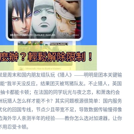
就是周末和国内朋友组队玩《猎人》——明明是团本关键输
躲技能”我半天没反应，结果团灭被骂猪队友。不止猎人，英国
sr抽卡都能卡顿；在法国的同学玩光与夜之恋，和萧逸约会
欧洲玩猎人怎么样才能不卡？其实问题根源很简单：国内服务
优化的回国专线，节点少且带宽不足，导致数据传输慢得像
边海外华人亲测半年的经验——教你怎么选对加速器，让你
不用忍受卡顿。