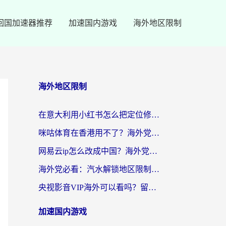
回国加速器推荐
加速国内游戏
海外地区限制
海外地区限制
在意大利用小红书怎么把定位修改到中国国内？3个实用技巧+1个靠谱工具帮你搞定
咪咕体育在香港用不了？海外党必看的回国加速器选择指南（附3个真实场景解决方案）
网易云ip怎么改成中国？海外党听音乐听书的无痛解决方案
海外党必看：汽水解锁地区限制怎么解除？3招解决国内影音&生活服务难题
央视影音VIP海外可以看吗？留学生亲测有效的回国加速器选择指南
加速国内游戏