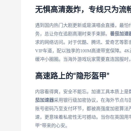
无惧高清轰炸，专线只为流
遇到国内热门大剧更新或是演唱会直播，最怕
务，总让你在追剧高潮时束手束脚。
番茄加速
求的网络访问。对于优酷、腾讯、爱奇艺等影
VIP车道，配以独享的100M高速带宽保障。
缓冲小圈圈。当海外游戏玩家需要直连国服时
高速路上的“隐形盔甲”
内容看得爽，安全不能忘。加速工具本质上是
茄加速器
采用银行级加密协议，在海外节点与
账号密码乃至支付环节，都被高强度加密算法
速，更意味着私密性无可撼动。当你在英国用苹
甲”带来的心安。