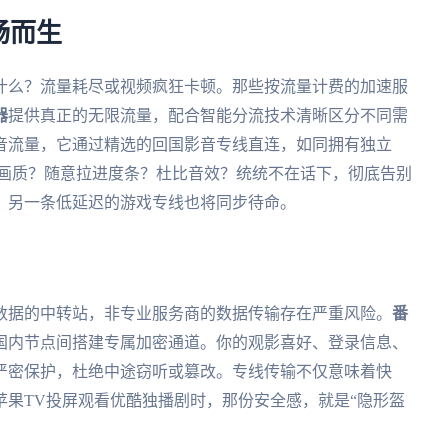
畅而生
什么？流量耗尽或视频疯狂卡顿。那些按流量计费的加速服
器
提供真正的无限流量，配合智能分流技术清晰区分不同需
音流量，它通过精选的回国影音专线直连，如同拥有独立
4K画质？随意拉进度条？杜比音效？统统不在话下，彻底告别
，另一条低延迟的游戏专线也将同步待命。
数据的中转站，非专业服务商的数据传输存在严重风险。
番
国内节点间搭建专属加密通道。你的观影喜好、登录信息、
严密保护，杜绝中途窃听或篡改。专线传输不仅意味着快
果TV投屏观看优酷独播剧时，那份安全感，就是“隐形盔