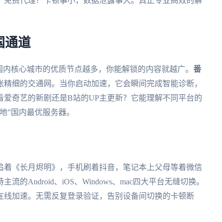
；免费代理？卡顿事小，数据泄露事大。真正专业高效的解
。
国通道
国内核心城市的优质节点越多，你能解锁的内容就越广。
番
张精细的交通网。当你启动加速，它会瞬间完成智能诊断，
看爱奇艺的新剧还是B站的UP主更新？它能理解不同平台的
地”国内最优服务器。
追着《长月烬明》，手机刷着抖音，笔记本上父母等着微信
的Android、iOS、Windows、mac四大平台无缝切换。
在线加速。无需反复登录验证，告别设备间切换的卡顿断