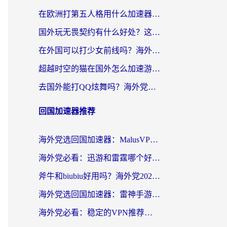
在欧洲打第五人格用什么加速器好？海外党亲测有效的国服游戏加速方案
国外玩无畏契约有什么好处？这份海外国服游戏加速指南帮你解决90%的卡顿问题
在外国可以打少女前线吗？海外党国服游戏畅玩终极指南（附避坑技巧）
超越时空的猫在国外怎么加速游戏？海外玩家国服畅玩终极指南
去国外能打QQ炫舞吗？海外党国服游戏不卡顿的终极指南
回国加速器推荐
海外党选回国加速器：MalusVPN好用吗？和快帆VPN哪个好？附真实对比与避坑指南
海外党必看：迅游和雷霆哪个好？3分钟教你选对回国加速器，无缝刷国内剧玩手游
斧牛和biubiu好用吗？海外党2026亲测回国加速器指南，附番茄加速器深度体验
海外党选回国加速器：雷神手游和洞见哪个好？附iPhone免费VPN推荐及ChickCNUfunR实测
海外党必看：稳定的VPN推荐及回国加速器选择全攻略——告别地域限制，轻松刷国内资源