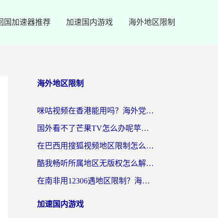
回国加速器推荐
加速国内游戏
海外地区限制
海外地区限制
咪咕视频在香港能用吗？海外党亲测有效的回国加速方案来了
国外看不了芒果TV怎么办呢苹果手机？海外党追剧游戏的全能解决方案
在巴西用搜狐视频地区限制怎么办？3步解决海外看国内剧的烦恼
酷我畅听所属地区无版权怎么解决？海外党必看的回国加速全攻略
在南非用12306遇地区限制？海外华人必看的回国加速全攻略（附B站芒果TV解锁技巧）
加速国内游戏