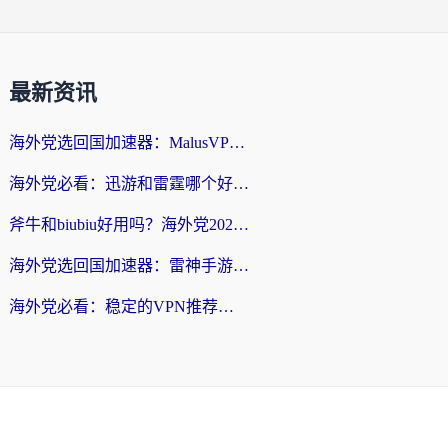
最新资讯
海外党选回国加速器：MalusVPN好用吗？和快帆VPN哪个好？附真实对比与避坑指南
海外党必看：迅游和雷霆哪个好？3分钟教你选对回国加速器，无缝刷国内剧玩手游
斧牛和biubiu好用吗？海外党2026亲测回国加速器指南，附番茄加速器深度体验
海外党选回国加速器：雷神手游和洞见哪个好？附iPhone免费VPN推荐及ChickCNUfunR实测
海外党必看：稳定的VPN推荐及回国加速器选择全攻略——告别地域限制，轻松刷国内资源