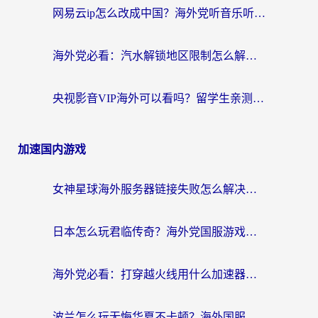
网易云ip怎么改成中国？海外党听音乐听书的无痛解决方案
海外党必看：汽水解锁地区限制怎么解除？3招解决国内影音&生活服务难题
央视影音VIP海外可以看吗？留学生亲测有效的回国加速器选择指南
加速国内游戏
女神星球海外服务器链接失败怎么解决？海外党国服游戏加速避坑指南
日本怎么玩君临传奇？海外党国服游戏加速避坑指南（附菲律宾欧洲玩家实测）
海外党必看：打穿越火线用什么加速器？解决延迟卡顿，还能玩奇妙拼图世界和第五人格
波兰怎么玩无悔华夏不卡顿？海外国服游戏加速器终极指南（附征途2萤火突击解决方案）