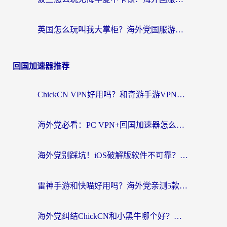
英国怎么玩叫我大掌柜？海外党国服游戏加速避坑指南（附实测推荐）
回国加速器推荐
ChickCN VPN好用吗？和奇游手游VPN对比哪个回国效果更好？海外党亲测实用指南
海外党必看：PC VPN+回国加速器怎么选？无缝访问国内资源全攻略
海外党别踩坑！iOS破解版软件不可靠？教你选对回国加速器无缝看国内资源
雷神手游和快喵好用吗？海外党亲测5款回国加速器，附斧牛Bling对比+微信视频号解决办法
海外党纠结ChickCN和小黑牛哪个好？一篇帮你选对回国加速器的实用指南