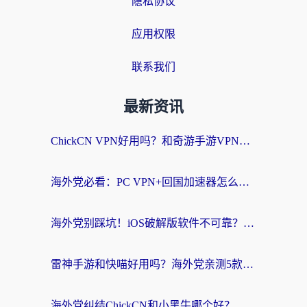
隐私协议
应用权限
联系我们
最新资讯
ChickCN VPN好用吗？和奇游手游VPN对比哪个回国效果更好？海外党亲测实用指南
海外党必看：PC VPN+回国加速器怎么选？无缝访问国内资源全攻略
海外党别踩坑！iOS破解版软件不可靠？教你选对回国加速器无缝看国内资源
雷神手游和快喵好用吗？海外党亲测5款回国加速器，附斧牛Bling对比+微信视频号解决办法
海外党纠结ChickCN和小黑牛哪个好？一篇帮你选对回国加速器的实用指南