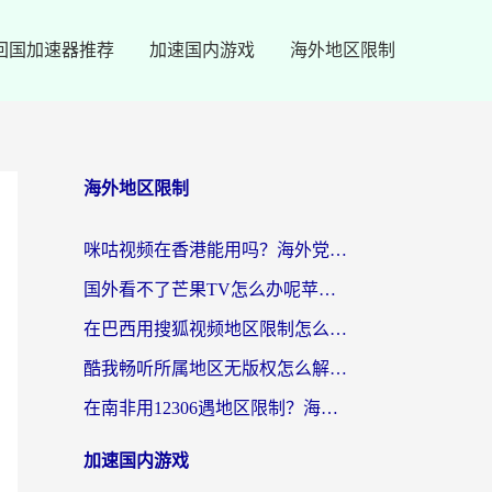
回国加速器推荐
加速国内游戏
海外地区限制
海外地区限制
咪咕视频在香港能用吗？海外党亲测有效的回国加速方案来了
国外看不了芒果TV怎么办呢苹果手机？海外党追剧游戏的全能解决方案
在巴西用搜狐视频地区限制怎么办？3步解决海外看国内剧的烦恼
酷我畅听所属地区无版权怎么解决？海外党必看的回国加速全攻略
在南非用12306遇地区限制？海外华人必看的回国加速全攻略（附B站芒果TV解锁技巧）
加速国内游戏