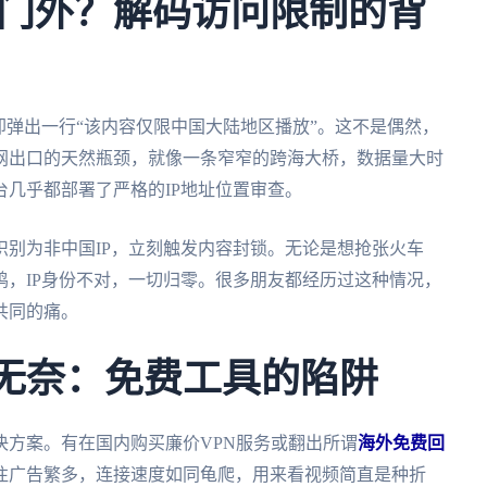
门外？解码访问限制的背
却弹出一行“该内容仅限中国大陆地区播放”。这不是偶然，
网出口的天然瓶颈，就像一条窄窄的跨海大桥，数据量大时
几乎都部署了严格的IP地址位置审查。
别为非中国IP，立刻触发内容封锁。无论是想抢张火车
，IP身份不对，一切归零。很多朋友都经历过这种情况，
共同的痛。
的无奈：免费工具的陷阱
决方案。有在国内购买廉价VPN服务或翻出所谓
海外免费回
往广告繁多，连接速度如同龟爬，用来看视频简直是种折