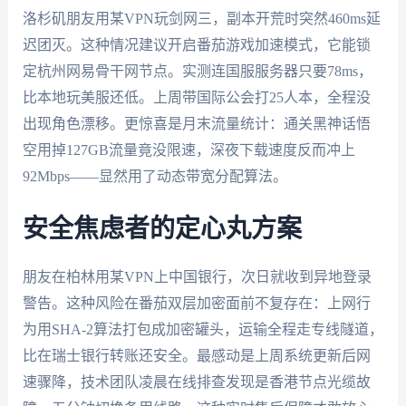
洛杉矶朋友用某VPN玩剑网三，副本开荒时突然460ms延
迟团灭。这种情况建议开启番茄游戏加速模式，它能锁
定杭州网易骨干网节点。实测连国服服务器只要78ms，
比本地玩美服还低。上周带国际公会打25人本，全程没
出现角色漂移。更惊喜是月末流量统计：通关黑神话悟
空用掉127GB流量竟没限速，深夜下载速度反而冲上
92Mbps——显然用了动态带宽分配算法。
安全焦虑者的定心丸方案
朋友在柏林用某VPN上中国银行，次日就收到异地登录
警告。这种风险在番茄双层加密面前不复存在：上网行
为用SHA-2算法打包成加密罐头，运输全程走专线隧道，
比在瑞士银行转账还安全。最感动是上周系统更新后网
速骤降，技术团队凌晨在线排查发现是香港节点光缆故