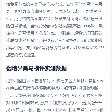
知免费节点的带宽早被千人挤爆。去年墨尔本留学生用
某工具抢周杰伦演唱会票，支付环节卡成PPT导致票被
吞。更可怕的是某些VPN会记录支付密码，这种隐形风
险值得警惕。当你发现看B站永远加载不出1080p时，就
该检查是否误用了机场节点。说到底，想稳定玩国服英
雄联盟或秒开淘宝，必须满足三个硬指标：超过30兆的
独享带宽，支持QoS智能分流的系统，以及全程AES-256
加密的专属通道。
翻墙界黑马横评实测数据
把手机回国VPN塞进华为P40做七天压力测试。穿梭VPN
在晚高峰开腾讯视频要缓冲6秒，银河更夸张到9秒断
连。反倒是冷门的ChickCN VPN好用吗？和迅猛兔VPN
对比哪个回国效果更好？实测数据更惊人：迅猛兔开芒
果TV只要2.3秒，但ChickCN用AWS日本节点时Netflix被