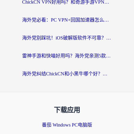
ChickCN VPN好用吗？和奇游手游VPN对比哪个回国效果更好？海外党亲测实用指南
海外党必看：PC VPN+回国加速器怎么选？无缝访问国内资源全攻略
海外党别踩坑！iOS破解版软件不可靠？教你选对回国加速器无缝看国内资源
雷神手游和快喵好用吗？海外党亲测5款回国加速器，附斧牛Bling对比+微信视频号解决办法
海外党纠结ChickCN和小黑牛哪个好？一篇帮你选对回国加速器的实用指南
下载应用
番茄 Windows PC电脑版