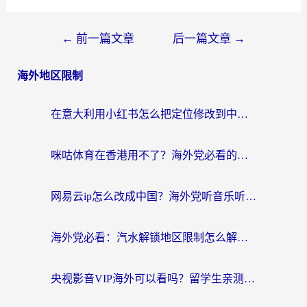
←
前一篇文章
后一篇文章
→
海外地区限制
在意大利用小红书怎么把定位修改到中国国内？3个实用技巧+1个靠谱工具帮你搞定
咪咕体育在香港用不了？海外党必看的回国加速器选择指南（附3个真实场景解决方案）
网易云ip怎么改成中国？海外党听音乐听书的无痛解决方案
海外党必看：汽水解锁地区限制怎么解除？3招解决国内影音&生活服务难题
央视影音VIP海外可以看吗？留学生亲测有效的回国加速器选择指南