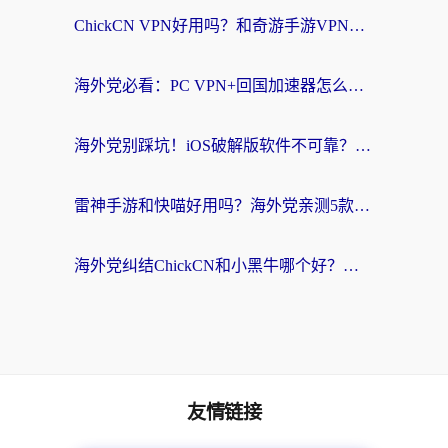
ChickCN VPN好用吗？和奇游手游VPN对比哪个回国效果更好？海外党亲测实用指南
海外党必看：PC VPN+回国加速器怎么选？无缝访问国内资源全攻略
海外党别踩坑！iOS破解版软件不可靠？教你选对回国加速器无缝看国内资源
雷神手游和快喵好用吗？海外党亲测5款回国加速器，附斧牛Bling对比+微信视频号解决办法
海外党纠结ChickCN和小黑牛哪个好？一篇帮你选对回国加速器的实用指南
友情链接