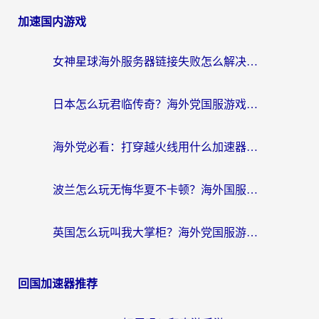
加速国内游戏
女神星球海外服务器链接失败怎么解决？海外党国服游戏加速避坑指南
日本怎么玩君临传奇？海外党国服游戏加速避坑指南（附菲律宾欧洲玩家实测）
海外党必看：打穿越火线用什么加速器？解决延迟卡顿，还能玩奇妙拼图世界和第五人格
波兰怎么玩无悔华夏不卡顿？海外国服游戏加速器终极指南（附征途2萤火突击解决方案）
英国怎么玩叫我大掌柜？海外党国服游戏加速避坑指南（附实测推荐）
回国加速器推荐