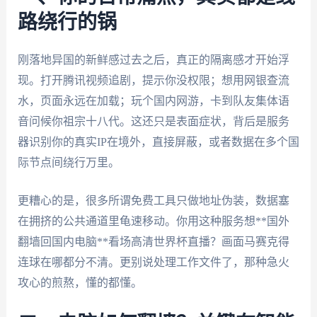
路绕行的锅
刚落地异国的新鲜感过去之后，真正的隔离感才开始浮
现。打开腾讯视频追剧，提示你没权限；想用网银查流
水，页面永远在加载；玩个国内网游，卡到队友集体语
音问候你祖宗十八代。这还只是表面症状，背后是服务
器识别你的真实IP在境外，直接屏蔽，或者数据在多个国
际节点间绕行万里。
更糟心的是，很多所谓免费工具只做地址伪装，数据塞
在拥挤的公共通道里龟速移动。你用这种服务想**国外
翻墙回国内电脑**看场高清世界杯直播？画面马赛克得
连球在哪都分不清。更别说处理工作文件了，那种急火
攻心的煎熬，懂的都懂。