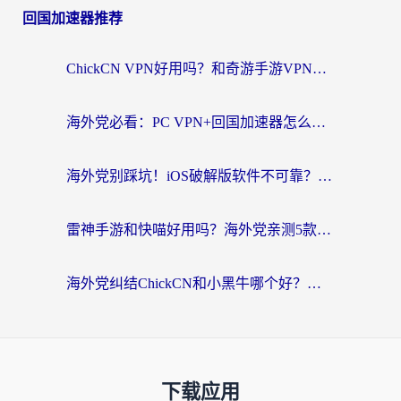
回国加速器推荐
ChickCN VPN好用吗？和奇游手游VPN对比哪个回国效果更好？海外党亲测实用指南
海外党必看：PC VPN+回国加速器怎么选？无缝访问国内资源全攻略
海外党别踩坑！iOS破解版软件不可靠？教你选对回国加速器无缝看国内资源
雷神手游和快喵好用吗？海外党亲测5款回国加速器，附斧牛Bling对比+微信视频号解决办法
海外党纠结ChickCN和小黑牛哪个好？一篇帮你选对回国加速器的实用指南
下载应用