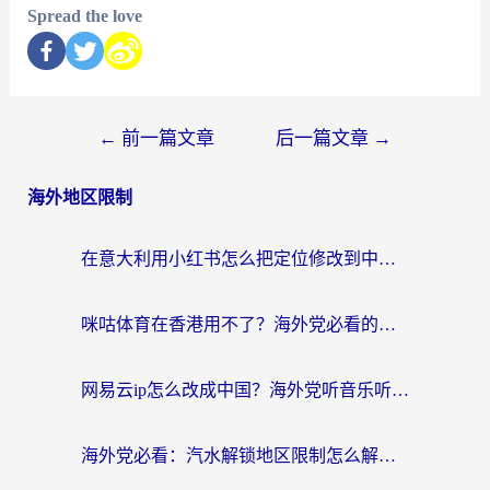
Spread the love
←
前一篇文章
后一篇文章
→
海外地区限制
在意大利用小红书怎么把定位修改到中国国内？3个实用技巧+1个靠谱工具帮你搞定
咪咕体育在香港用不了？海外党必看的回国加速器选择指南（附3个真实场景解决方案）
网易云ip怎么改成中国？海外党听音乐听书的无痛解决方案
海外党必看：汽水解锁地区限制怎么解除？3招解决国内影音&生活服务难题