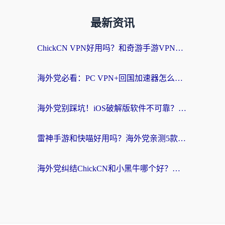
最新资讯
ChickCN VPN好用吗？和奇游手游VPN对比哪个回国效果更好？海外党亲测实用指南
海外党必看：PC VPN+回国加速器怎么选？无缝访问国内资源全攻略
海外党别踩坑！iOS破解版软件不可靠？教你选对回国加速器无缝看国内资源
雷神手游和快喵好用吗？海外党亲测5款回国加速器，附斧牛Bling对比+微信视频号解决办法
海外党纠结ChickCN和小黑牛哪个好？一篇帮你选对回国加速器的实用指南