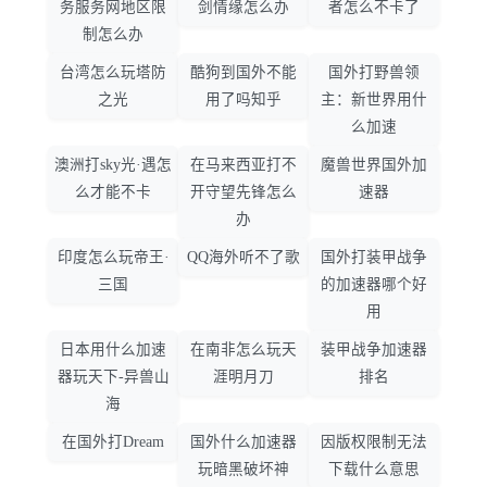
务服务网地区限
剑情缘怎么办
者怎么不卡了
制怎么办
台湾怎么玩塔防
酷狗到国外不能
国外打野兽领
之光
用了吗知乎
主：新世界用什
么加速
澳洲打sky光·遇怎
在马来西亚打不
魔兽世界国外加
么才能不卡
开守望先锋怎么
速器
办
印度怎么玩帝王·
QQ海外听不了歌
国外打装甲战争
三国
的加速器哪个好
用
日本用什么加速
在南非怎么玩天
装甲战争加速器
器玩天下-异兽山
涯明月刀
排名
海
在国外打Dream
国外什么加速器
因版权限制无法
玩暗黑破坏神
下载什么意思