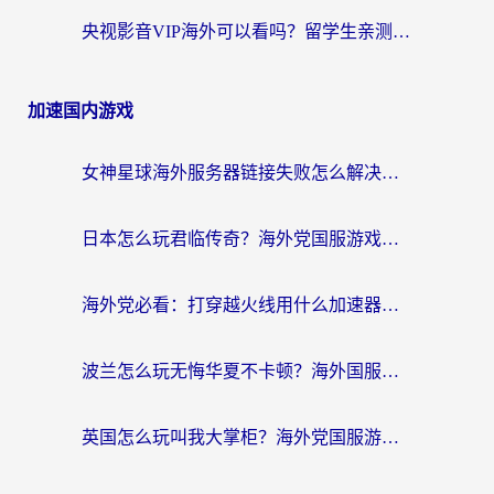
央视影音VIP海外可以看吗？留学生亲测有效的回国加速器选择指南
加速国内游戏
女神星球海外服务器链接失败怎么解决？海外党国服游戏加速避坑指南
日本怎么玩君临传奇？海外党国服游戏加速避坑指南（附菲律宾欧洲玩家实测）
海外党必看：打穿越火线用什么加速器？解决延迟卡顿，还能玩奇妙拼图世界和第五人格
波兰怎么玩无悔华夏不卡顿？海外国服游戏加速器终极指南（附征途2萤火突击解决方案）
英国怎么玩叫我大掌柜？海外党国服游戏加速避坑指南（附实测推荐）