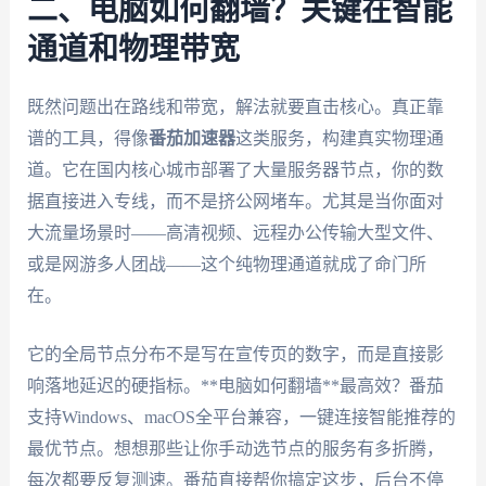
二、电脑如何翻墙？关键在智能
通道和物理带宽
既然问题出在路线和带宽，解法就要直击核心。真正靠
谱的工具，得像
番茄加速器
这类服务，构建真实物理通
道。它在国内核心城市部署了大量服务器节点，你的数
据直接进入专线，而不是挤公网堵车。尤其是当你面对
大流量场景时——高清视频、远程办公传输大型文件、
或是网游多人团战——这个纯物理通道就成了命门所
在。
它的全局节点分布不是写在宣传页的数字，而是直接影
响落地延迟的硬指标。**电脑如何翻墙**最高效？番茄
支持Windows、macOS全平台兼容，一键连接智能推荐的
最优节点。想想那些让你手动选节点的服务有多折腾，
每次都要反复测速。番茄直接帮你搞定这步，后台不停