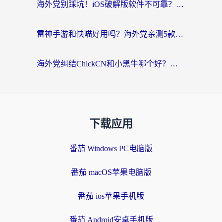
海外党别踩坑！iOS破解版软件不可靠？教你选对回国加速器无缝看国内资源
雷神手游和快喵好用吗？海外党亲测5款回国加速器，附斧牛Bling对比+微信视频号解决办法
海外党纠结ChickCN和小黑牛哪个好？一篇帮你选对回国加速器的实用指南
下载应用
番茄 Windows PC电脑版
番茄 macOS苹果电脑版
番茄 ios苹果手机版
番茄 Android安卓手机版