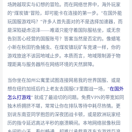
场跨越现实与幻想的冒险。而在网络世界中，海外玩家
的"煤炭镇"冒险，却可能卡在连接的第一步。"在国外能
玩国服游戏吗？"许多人首先面对的不是选择加速器，而
是深陷疑虑沼泽——难道只能守着国际服枯坐，或无奈
告别苦心经营的国服账号？答案当然是否定的。像蜡笔
小新在秋田钓鱼捕虫、在煤炭镇玩矿车竞速一样，你的
游戏旅途不该因地域止步。本质而言，地域限制源于物
理距离与服务器所在网络环境的天然屏障。
当你坐在加州公寓里试图连接网易我的世界国服、或是
想在纽约加班后约上老友去国服CF里酣战一场，"
在国外
怎么打游戏
" 就成了最迫切的问题。免费VPN的带宽如同
独木桥拥挤不堪，常常让你在排队等待中耗尽热情。更
别说东南亚同学抱怨的深夜团战卡顿，或是欧洲玩家经
历的指令延迟高达半秒的崩溃瞬间。本地网络就像秋田
乡间的小溪，看似畅通，却难以承载直连东方游戏巨浪