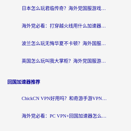
日本怎么玩君临传奇？海外党国服游戏加速避坑指南（附菲律宾欧洲玩家实测）
海外党必看：打穿越火线用什么加速器？解决延迟卡顿，还能玩奇妙拼图世界和第五人格
波兰怎么玩无悔华夏不卡顿？海外国服游戏加速器终极指南（附征途2萤火突击解决方案）
英国怎么玩叫我大掌柜？海外党国服游戏加速避坑指南（附实测推荐）
回国加速器推荐
ChickCN VPN好用吗？和奇游手游VPN对比哪个回国效果更好？海外党亲测实用指南
海外党必看：PC VPN+回国加速器怎么选？无缝访问国内资源全攻略