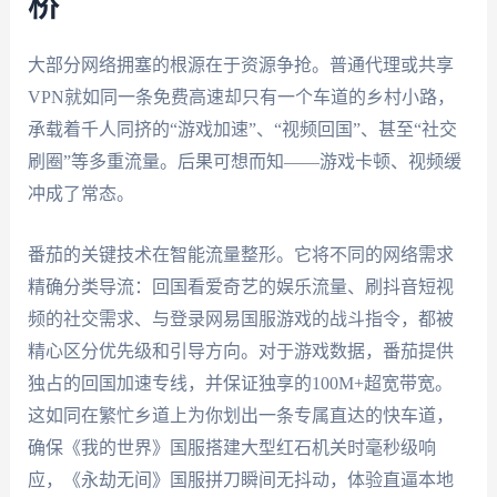
桥
大部分网络拥塞的根源在于资源争抢。普通代理或共享
VPN就如同一条免费高速却只有一个车道的乡村小路，
承载着千人同挤的“游戏加速”、“视频回国”、甚至“社交
刷圈”等多重流量。后果可想而知——游戏卡顿、视频缓
冲成了常态。
番茄的关键技术在智能流量整形。它将不同的网络需求
精确分类导流：回国看爱奇艺的娱乐流量、刷抖音短视
频的社交需求、与登录网易国服游戏的战斗指令，都被
精心区分优先级和引导方向。对于游戏数据，番茄提供
独占的回国加速专线，并保证独享的100M+超宽带宽。
这如同在繁忙乡道上为你划出一条专属直达的快车道，
确保《我的世界》国服搭建大型红石机关时毫秒级响
应，《永劫无间》国服拼刀瞬间无抖动，体验直逼本地