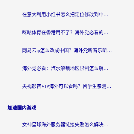
在意大利用小红书怎么把定位修改到中国国内？3个实用技巧+1个靠谱工具帮你搞定
咪咕体育在香港用不了？海外党必看的回国加速器选择指南（附3个真实场景解决方案）
网易云ip怎么改成中国？海外党听音乐听书的无痛解决方案
海外党必看：汽水解锁地区限制怎么解除？3招解决国内影音&生活服务难题
央视影音VIP海外可以看吗？留学生亲测有效的回国加速器选择指南
加速国内游戏
女神星球海外服务器链接失败怎么解决？海外党国服游戏加速避坑指南