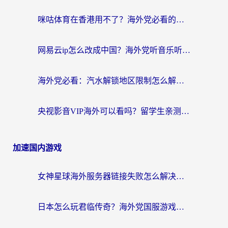
咪咕体育在香港用不了？海外党必看的回国加速器选择指南（附3个真实场景解决方案）
网易云ip怎么改成中国？海外党听音乐听书的无痛解决方案
海外党必看：汽水解锁地区限制怎么解除？3招解决国内影音&生活服务难题
央视影音VIP海外可以看吗？留学生亲测有效的回国加速器选择指南
加速国内游戏
女神星球海外服务器链接失败怎么解决？海外党国服游戏加速避坑指南
日本怎么玩君临传奇？海外党国服游戏加速避坑指南（附菲律宾欧洲玩家实测）