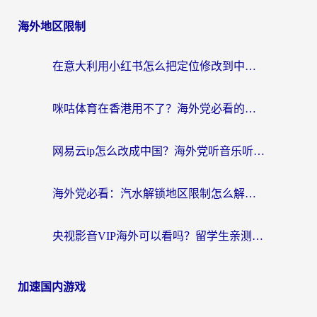
海外地区限制
在意大利用小红书怎么把定位修改到中国国内？3个实用技巧+1个靠谱工具帮你搞定
咪咕体育在香港用不了？海外党必看的回国加速器选择指南（附3个真实场景解决方案）
网易云ip怎么改成中国？海外党听音乐听书的无痛解决方案
海外党必看：汽水解锁地区限制怎么解除？3招解决国内影音&生活服务难题
央视影音VIP海外可以看吗？留学生亲测有效的回国加速器选择指南
加速国内游戏