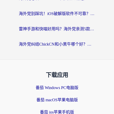
海外党别踩坑！iOS破解版软件不可靠？教你选对回国加速器无缝看国内资源
雷神手游和快喵好用吗？海外党亲测5款回国加速器，附斧牛Bling对比+微信视频号解决办法
海外党纠结ChickCN和小黑牛哪个好？一篇帮你选对回国加速器的实用指南
下载应用
番茄 Windows PC电脑版
番茄 macOS苹果电脑版
番茄 ios苹果手机版