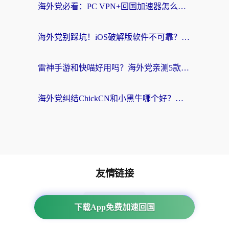
海外党必看：PC VPN+回国加速器怎么选？无缝访问国内资源全攻略
海外党别踩坑！iOS破解版软件不可靠？教你选对回国加速器无缝看国内资源
雷神手游和快喵好用吗？海外党亲测5款回国加速器，附斧牛Bling对比+微信视频号解决办法
海外党纠结ChickCN和小黑牛哪个好？一篇帮你选对回国加速器的实用指南
友情链接
海外回国加速器
下载App免费加速回国