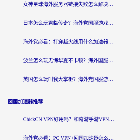
女神星球海外服务器链接失败怎么解决？海外党国服游戏加速避坑指南
日本怎么玩君临传奇？海外党国服游戏加速避坑指南（附菲律宾欧洲玩家实测）
海外党必看：打穿越火线用什么加速器？解决延迟卡顿，还能玩奇妙拼图世界和第五人格
波兰怎么玩无悔华夏不卡顿？海外国服游戏加速器终极指南（附征途2萤火突击解决方案）
英国怎么玩叫我大掌柜？海外党国服游戏加速避坑指南（附实测推荐）
回国加速器推荐
ChickCN VPN好用吗？和奇游手游VPN对比哪个回国效果更好？海外党亲测实用指南
海外党必看：PC VPN+回国加速器怎么选？无缝访问国内资源全攻略