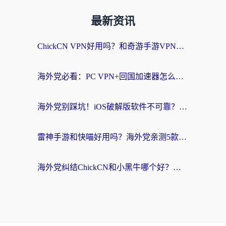
最新资讯
ChickCN VPN好用吗？和奇游手游VPN对比哪个回国效果更好？海外党亲测实用指南
海外党必看：PC VPN+回国加速器怎么选？无缝访问国内资源全攻略
海外党别踩坑！iOS破解版软件不可靠？教你选对回国加速器无缝看国内资源
雷神手游和快喵好用吗？海外党亲测5款回国加速器，附斧牛Bling对比+微信视频号解决办法
海外党纠结ChickCN和小黑牛哪个好？一篇帮你选对回国加速器的实用指南