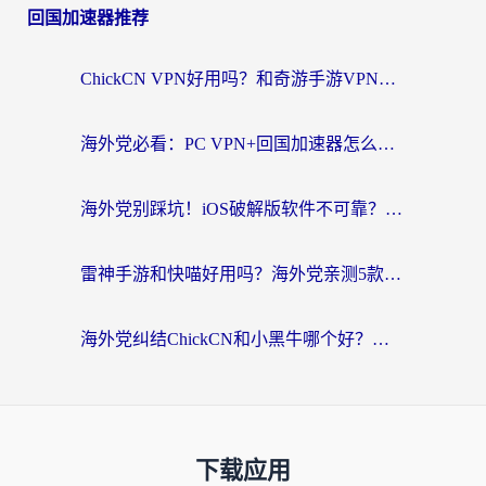
回国加速器推荐
ChickCN VPN好用吗？和奇游手游VPN对比哪个回国效果更好？海外党亲测实用指南
海外党必看：PC VPN+回国加速器怎么选？无缝访问国内资源全攻略
海外党别踩坑！iOS破解版软件不可靠？教你选对回国加速器无缝看国内资源
雷神手游和快喵好用吗？海外党亲测5款回国加速器，附斧牛Bling对比+微信视频号解决办法
海外党纠结ChickCN和小黑牛哪个好？一篇帮你选对回国加速器的实用指南
下载应用