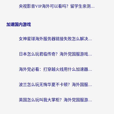
央视影音VIP海外可以看吗？留学生亲测有效的回国加速器选择指南
加速国内游戏
女神星球海外服务器链接失败怎么解决？海外党国服游戏加速避坑指南
日本怎么玩君临传奇？海外党国服游戏加速避坑指南（附菲律宾欧洲玩家实测）
海外党必看：打穿越火线用什么加速器？解决延迟卡顿，还能玩奇妙拼图世界和第五人格
波兰怎么玩无悔华夏不卡顿？海外国服游戏加速器终极指南（附征途2萤火突击解决方案）
英国怎么玩叫我大掌柜？海外党国服游戏加速避坑指南（附实测推荐）