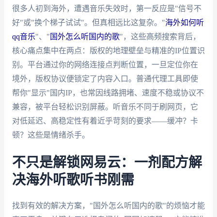
很多人初到海外，遭遇音乐失效时，第一反应是"信号不
好"或"换个梯子试试"。但真相远比这复杂。"
海外如何听
qq音乐
"、"
国外怎么听国内的歌
"，这些高频搜索背后，
核心痛点集中在两点：版权的地理壁垒与精准的IP位置识
别。平台通过你的网络连接点判断位置，一旦定位你在
境外，版权协议便锁定了内容入口。普通代理工具即使
帮你"显示"国内IP，也常因线路拥堵、速度不稳或协议不
兼容，被平台轻松识别屏蔽。听音乐不同于刷网页，它
对低延迟、高稳定性有着近乎苛刻的要求——缓冲？卡
顿？这些是情绪杀手。
不只是解锁网易云：一剂配方解
决海外听歌听书刚需
找到有效的解决方案，"国外怎么听国内的歌"的烦恼才能