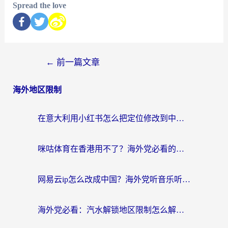
Spread the love
←
前一篇文章
海外地区限制
在意大利用小红书怎么把定位修改到中国国内？3个实用技巧+1个靠谱工具帮你搞定
咪咕体育在香港用不了？海外党必看的回国加速器选择指南（附3个真实场景解决方案）
网易云ip怎么改成中国？海外党听音乐听书的无痛解决方案
海外党必看：汽水解锁地区限制怎么解除？3招解决国内影音&生活服务难题