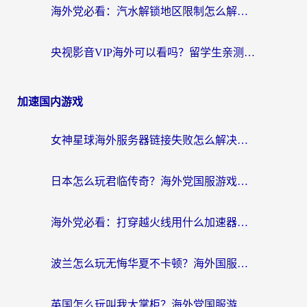
海外党必看：汽水解锁地区限制怎么解除？3招解决国内影音&生活服务难题
央视影音VIP海外可以看吗？留学生亲测有效的回国加速器选择指南
加速国内游戏
女神星球海外服务器链接失败怎么解决？海外党国服游戏加速避坑指南
日本怎么玩君临传奇？海外党国服游戏加速避坑指南（附菲律宾欧洲玩家实测）
海外党必看：打穿越火线用什么加速器？解决延迟卡顿，还能玩奇妙拼图世界和第五人格
波兰怎么玩无悔华夏不卡顿？海外国服游戏加速器终极指南（附征途2萤火突击解决方案）
英国怎么玩叫我大掌柜？海外党国服游戏加速避坑指南（附实测推荐）