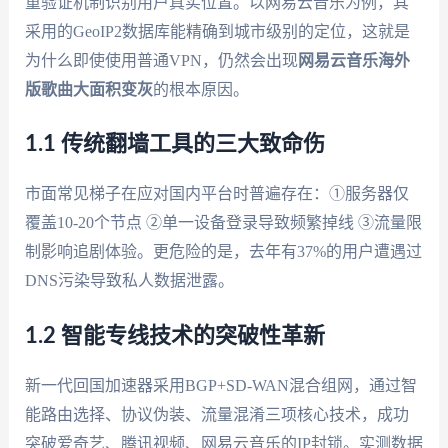
重验证机制识别用户真实位置。以网易云音乐为例，其
采用的GeoIP2数据库能精确到城市级别的定位，这就是
为什么即使使用普通VPN，仍然会出现
网易云音乐海外
版歌曲大面积变灰
的根本原因。
1.1 传统翻墙工具的三大致命伤
市面常见梯子在应对国内平台时普遍存在：①服务器仅
覆盖10-20个节点 ②单一设备登录导致频繁掉线 ③流量限
制影响追剧体验。更危险的是，去年有37%的用户遭遇过
DNS污染导致私人数据泄露。
1.2 智能专线技术的突破性革新
新一代回国加速器采用BGP+SD-WAN混合组网，通过智
能路由选择、协议伪装、流量混淆三项核心技术，成功
突破爱奇艺、腾讯视频、网易云音乐的IP封锁。实测数据