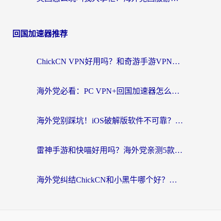
回国加速器推荐
ChickCN VPN好用吗？和奇游手游VPN对比哪个回国效果更好？海外党亲测实用指南
海外党必看：PC VPN+回国加速器怎么选？无缝访问国内资源全攻略
海外党别踩坑！iOS破解版软件不可靠？教你选对回国加速器无缝看国内资源
雷神手游和快喵好用吗？海外党亲测5款回国加速器，附斧牛Bling对比+微信视频号解决办法
海外党纠结ChickCN和小黑牛哪个好？一篇帮你选对回国加速器的实用指南