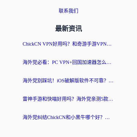
联系我们
最新资讯
ChickCN VPN好用吗？和奇游手游VPN对比哪个回国效果更好？海外党亲测实用指南
海外党必看：PC VPN+回国加速器怎么选？无缝访问国内资源全攻略
海外党别踩坑！iOS破解版软件不可靠？教你选对回国加速器无缝看国内资源
雷神手游和快喵好用吗？海外党亲测5款回国加速器，附斧牛Bling对比+微信视频号解决办法
海外党纠结ChickCN和小黑牛哪个好？一篇帮你选对回国加速器的实用指南