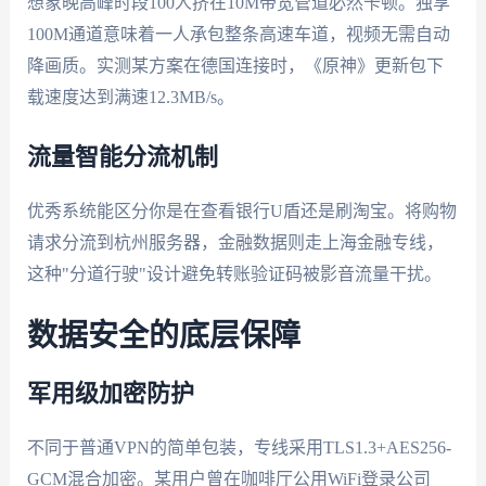
想象晚高峰时段100人挤在10M带宽管道必然卡顿。独享
100M通道意味着一人承包整条高速车道，视频无需自动
降画质。实测某方案在德国连接时，《原神》更新包下
载速度达到满速12.3MB/s。
流量智能分流机制
优秀系统能区分你是在查看银行U盾还是刷淘宝。将购物
请求分流到杭州服务器，金融数据则走上海金融专线，
这种"分道行驶"设计避免转账验证码被影音流量干扰。
数据安全的底层保障
军用级加密防护
不同于普通VPN的简单包装，专线采用TLS1.3+AES256-
GCM混合加密。某用户曾在咖啡厅公用WiFi登录公司