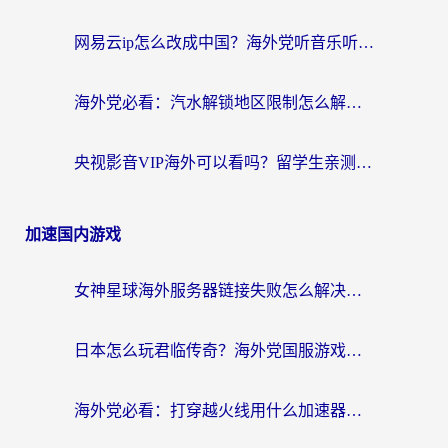
网易云ip怎么改成中国？海外党听音乐听书的无痛解决方案
海外党必看：汽水解锁地区限制怎么解除？3招解决国内影音&生活服务难题
央视影音VIP海外可以看吗？留学生亲测有效的回国加速器选择指南
加速国内游戏
女神星球海外服务器链接失败怎么解决？海外党国服游戏加速避坑指南
日本怎么玩君临传奇？海外党国服游戏加速避坑指南（附菲律宾欧洲玩家实测）
海外党必看：打穿越火线用什么加速器？解决延迟卡顿，还能玩奇妙拼图世界和第五人格