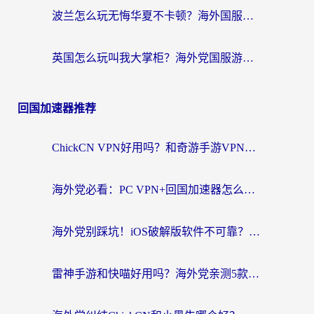
波兰怎么玩无悔华夏不卡顿？海外国服游戏加速器终极指南（附征途2萤火突击解决方案）
英国怎么玩叫我大掌柜？海外党国服游戏加速避坑指南（附实测推荐）
回国加速器推荐
ChickCN VPN好用吗？和奇游手游VPN对比哪个回国效果更好？海外党亲测实用指南
海外党必看：PC VPN+回国加速器怎么选？无缝访问国内资源全攻略
海外党别踩坑！iOS破解版软件不可靠？教你选对回国加速器无缝看国内资源
雷神手游和快喵好用吗？海外党亲测5款回国加速器，附斧牛Bling对比+微信视频号解决办法