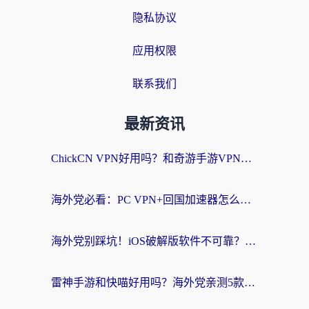
隐私协议
应用权限
联系我们
最新资讯
ChickCN VPN好用吗？和奇游手游VPN对比哪个回国效果更好？海外党亲测实用指南
海外党必看：PC VPN+回国加速器怎么选？无缝访问国内资源全攻略
海外党别踩坑！iOS破解版软件不可靠？教你选对回国加速器无缝看国内资源
雷神手游和快喵好用吗？海外党亲测5款回国加速器，附斧牛Bling对比+微信视频号解决办法