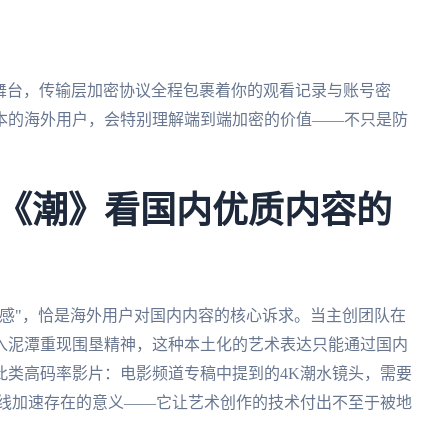
最新舞台，传输层加密协议全程包裹着你的观看记录与账号密
本的海外用户，会特别理解端到端加密的价值——不只是防
。
《潮》看国内优质内容的
感"，恰是海外用户对国内内容的核心诉求。当主创团队在
浸入泥潭重现围垦精神，这种本土化的艺术表达只能通过国内
此类高码率影片：电影频道专稿中提到的4K潮水镜头，需要
是专线加速存在的意义——它让艺术创作的技术付出不至于被地