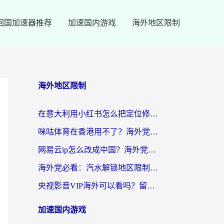
回国加速器推荐
加速国内游戏
海外地区限制
海外地区限制
在意大利用小红书怎么把定位修改到中国国内？3个实用技巧+1个靠谱工具帮你搞定
咪咕体育在香港用不了？海外党必看的回国加速器选择指南（附3个真实场景解决方案）
网易云ip怎么改成中国？海外党听音乐听书的无痛解决方案
海外党必看：汽水解锁地区限制怎么解除？3招解决国内影音&生活服务难题
央视影音VIP海外可以看吗？留学生亲测有效的回国加速器选择指南
加速国内游戏