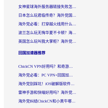
女神星球海外服务器链接失败怎么解决？海外党国服游戏加速避坑指南
日本怎么玩君临传奇？海外党国服游戏加速避坑指南（附菲律宾欧洲玩家实测）
海外党必看：打穿越火线用什么加速器？解决延迟卡顿，还能玩奇妙拼图世界和第五人格
波兰怎么玩无悔华夏不卡顿？海外国服游戏加速器终极指南（附征途2萤火突击解决方案）
英国怎么玩叫我大掌柜？海外党国服游戏加速避坑指南（附实测推荐）
回国加速器推荐
ChickCN VPN好用吗？和奇游手游VPN对比哪个回国效果更好？海外党亲测实用指南
海外党必看：PC VPN+回国加速器怎么选？无缝访问国内资源全攻略
海外党别踩坑！iOS破解版软件不可靠？教你选对回国加速器无缝看国内资源
雷神手游和快喵好用吗？海外党亲测5款回国加速器，附斧牛Bling对比+微信视频号解决办法
海外党纠结ChickCN和小黑牛哪个好？一篇帮你选对回国加速器的实用指南