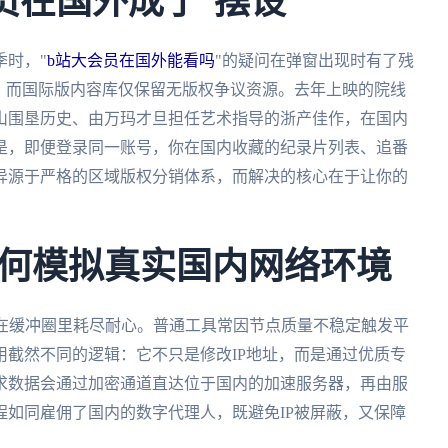
员在国外成了"摆设"
季时，"
b站大会员在国外能看吗
"的疑问在弹窗出现时有了残
，而国际版内容库仅保留无版权争议资源。去年上映的院线
山围垦历史、由万玛才旦担任艺术指导的浙产佳作，在国内
是，即便登录同一账号，你在国内收藏的纪录片列表、追番
异源于严格的区域版权分销体系，而解决的核心在于让你的
何模拟真实国内网络环境
常在缓冲圈里耗尽耐心。普通工具常因节点质量不稳定触发平
截然不同的逻辑：它不只是修改IP地址，而是通过优质专
求数据会通过加密通道直达位于国内的加速服务器，再由服
如同雇佣了国内的数字代理人，既避免IP被屏蔽，又保障