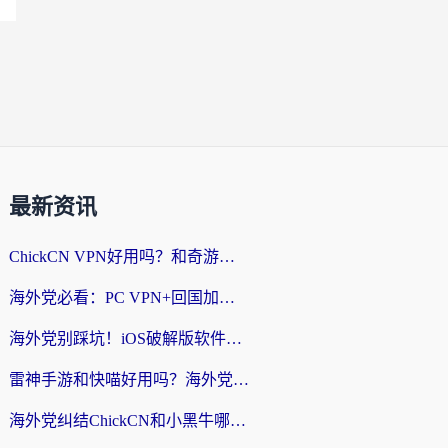
最新资讯
ChickCN VPN好用吗？和奇游手游VPN对比哪个回国效果更好？海外党亲测实用指南
海外党必看：PC VPN+回国加速器怎么选？无缝访问国内资源全攻略
海外党别踩坑！iOS破解版软件不可靠？教你选对回国加速器无缝看国内资源
雷神手游和快喵好用吗？海外党亲测5款回国加速器，附斧牛Bling对比+微信视频号解决办法
海外党纠结ChickCN和小黑牛哪个好？一篇帮你选对回国加速器的实用指南