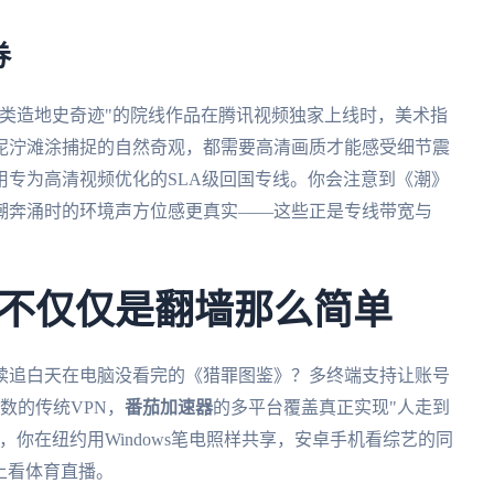
券
类造地史奇迹"的院线作品在腾讯视频独家上线时，美术指
泥泞滩涂捕捉的自然奇观，都需要高清画质才能感受细节震
用专为高清视频优化的SLA级回国专线。你会注意到《潮》
潮奔涌时的环境声方位感更真实——这些正是专线带宽与
不仅仅是翻墙那么简单
d继续追白天在电脑没看完的《猎罪图鉴》？多终端支持让账号
数的传统VPN，
番茄加速器
的多平台覆盖真正实现"人走到
你在纽约用Windows笔电照样共享，安卓手机看综艺的同
k上看体育直播。