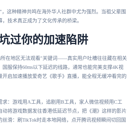
"，这种精神共鸣在海外华人社群中尤为强烈。当祖父辈围
幕，技术真正成为了文化传承的桥梁。
坑过你的加速陷阱
bili所在地区无法观看"关键词——真实用户吐槽往往藏在相关
国服保持60ms以下延迟的线路，通常也能完美支撑4K视
量开启加速播放爱奇艺《歌手》直播，能全程无缓冲看完的
需求：游戏用A工具，追剧用B工具，家人微信视频用C工
自动将游戏数据发往香港低延迟节点，把《潮》这样的影片
丝滑：刷TikTok时走本地网络，点开腾讯视频瞬间切回国