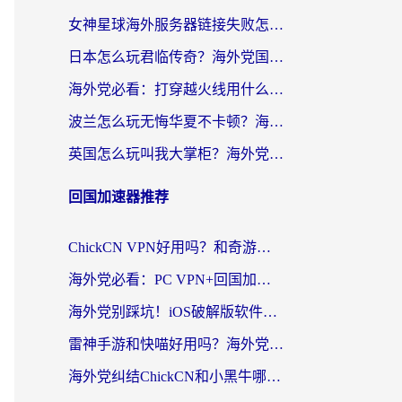
女神星球海外服务器链接失败怎么解决？海外党国服游戏加速避坑指南
日本怎么玩君临传奇？海外党国服游戏加速避坑指南（附菲律宾欧洲玩家实测）
海外党必看：打穿越火线用什么加速器？解决延迟卡顿，还能玩奇妙拼图世界和第五人格
波兰怎么玩无悔华夏不卡顿？海外国服游戏加速器终极指南（附征途2萤火突击解决方案）
英国怎么玩叫我大掌柜？海外党国服游戏加速避坑指南（附实测推荐）
回国加速器推荐
ChickCN VPN好用吗？和奇游手游VPN对比哪个回国效果更好？海外党亲测实用指南
海外党必看：PC VPN+回国加速器怎么选？无缝访问国内资源全攻略
海外党别踩坑！iOS破解版软件不可靠？教你选对回国加速器无缝看国内资源
雷神手游和快喵好用吗？海外党亲测5款回国加速器，附斧牛Bling对比+微信视频号解决办法
海外党纠结ChickCN和小黑牛哪个好？一篇帮你选对回国加速器的实用指南