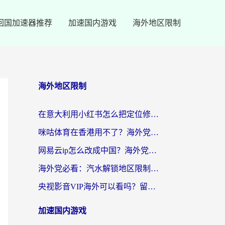
回国加速器推荐
加速国内游戏
海外地区限制
海外地区限制
在意大利用小红书怎么把定位修改到中国国内？3个实用技巧+1个靠谱工具帮你搞定
咪咕体育在香港用不了？海外党必看的回国加速器选择指南（附3个真实场景解决方案）
网易云ip怎么改成中国？海外党听音乐听书的无痛解决方案
海外党必看：汽水解锁地区限制怎么解除？3招解决国内影音&生活服务难题
央视影音VIP海外可以看吗？留学生亲测有效的回国加速器选择指南
加速国内游戏