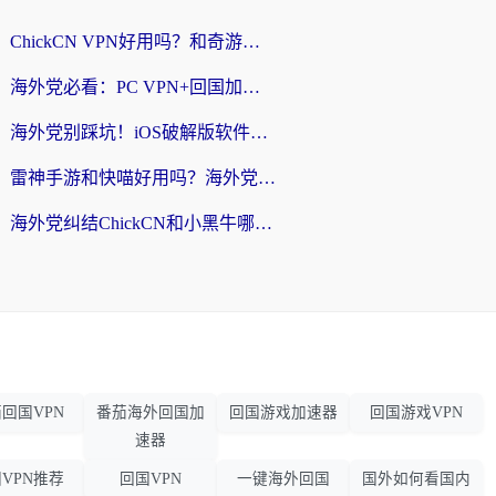
ChickCN VPN好用吗？和奇游手游VPN对比哪个回国效果更好？海外党亲测实用指南
海外党必看：PC VPN+回国加速器怎么选？无缝访问国内资源全攻略
海外党别踩坑！iOS破解版软件不可靠？教你选对回国加速器无缝看国内资源
雷神手游和快喵好用吗？海外党亲测5款回国加速器，附斧牛Bling对比+微信视频号解决办法
海外党纠结ChickCN和小黑牛哪个好？一篇帮你选对回国加速器的实用指南
回国VPN
番茄海外回国加
回国游戏加速器
回国游戏VPN
速器
VPN推荐
回国VPN
一键海外回国
国外如何看国内