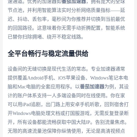
速通道。优秀的加速器如
番茄加速器
，拥有庞大的全球
节点池，并利用智能算法实时分析网络质量指标——延
迟、抖动、丢包率，毫秒间为你推荐并切换到当前最优
的回国路径。这意味着你无需手动折腾配置，智能系统
已替你扫除拥堵、绕开不稳定线路。
全平台畅行与稳定流量供给
设备间的无缝切换是现代生活的常态。专业加速器通常
提供覆盖Android手机、iOS苹果设备、Windows笔记本电
脑和Mac电脑的全套应用程序。以
番茄加速器
为例，其设
计的账户体系支持一人多端设备同时在线使用。你在家
可以用iPad追剧，出门路上用安卓手机听歌，回到宿舍打
开Windows电脑处理文档或打国服游戏，无需反复登录断
开，所有设备都能流畅获取中国大陆IP。告别流量焦虑。
无限的高速流量池保障你纵情使用，无论是高清视频点