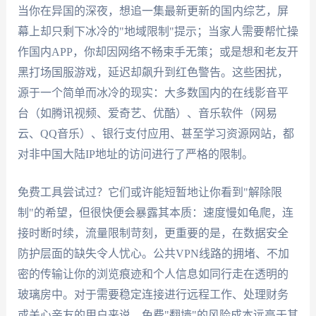
当你在异国的深夜，想追一集最新更新的国内综艺，屏
幕上却只剩下冰冷的"地域限制"提示；当家人需要帮忙操
作国内APP，你却因网络不畅束手无策；或是想和老友开
黑打场国服游戏，延迟却飙升到红色警告。这些困扰，
源于一个简单而冰冷的现实：大多数国内的在线影音平
台（如腾讯视频、爱奇艺、优酷）、音乐软件（网易
云、QQ音乐）、银行支付应用、甚至学习资源网站，都
对非中国大陆IP地址的访问进行了严格的限制。
免费工具尝试过？它们或许能短暂地让你看到"解除限
制"的希望，但很快便会暴露其本质：速度慢如龟爬，连
接时断时续，流量限制苛刻，更重要的是，在数据安全
防护层面的缺失令人忧心。公共VPN线路的拥堵、不加
密的传输让你的浏览痕迹和个人信息如同行走在透明的
玻璃房中。对于需要稳定连接进行远程工作、处理财务
或关心亲友的用户来说，免费"翻墙"的风险成本远高于其