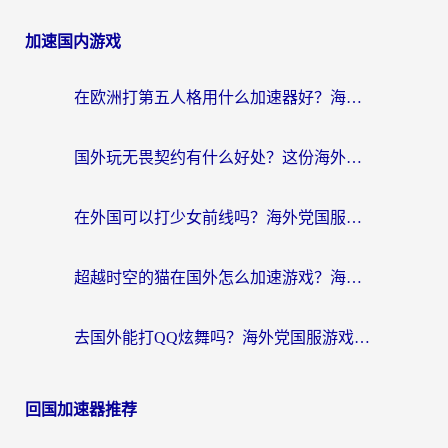
加速国内游戏
在欧洲打第五人格用什么加速器好？海外党亲测有效的国服游戏加速方案
国外玩无畏契约有什么好处？这份海外国服游戏加速指南帮你解决90%的卡顿问题
在外国可以打少女前线吗？海外党国服游戏畅玩终极指南（附避坑技巧）
超越时空的猫在国外怎么加速游戏？海外玩家国服畅玩终极指南
去国外能打QQ炫舞吗？海外党国服游戏不卡顿的终极指南
回国加速器推荐