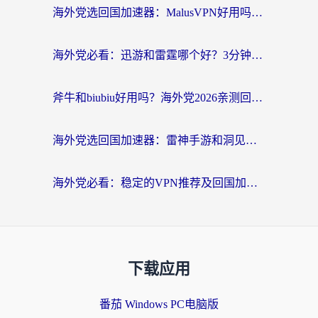
海外党选回国加速器：MalusVPN好用吗？和快帆VPN哪个好？附真实对比与避坑指南
海外党必看：迅游和雷霆哪个好？3分钟教你选对回国加速器，无缝刷国内剧玩手游
斧牛和biubiu好用吗？海外党2026亲测回国加速器指南，附番茄加速器深度体验
海外党选回国加速器：雷神手游和洞见哪个好？附iPhone免费VPN推荐及ChickCNUfunR实测
海外党必看：稳定的VPN推荐及回国加速器选择全攻略——告别地域限制，轻松刷国内资源
下载应用
番茄 Windows PC电脑版