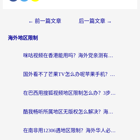
←
前一篇文章
后一篇文章
→
海外地区限制
咪咕视频在香港能用吗？海外党亲测有效的回国加速方案来了
国外看不了芒果TV怎么办呢苹果手机？海外党追剧游戏的全能解决方案
在巴西用搜狐视频地区限制怎么办？3步解决海外看国内剧的烦恼
酷我畅听所属地区无版权怎么解决？海外党必看的回国加速全攻略
在南非用12306遇地区限制？海外华人必看的回国加速全攻略（附B站芒果TV解锁技巧）