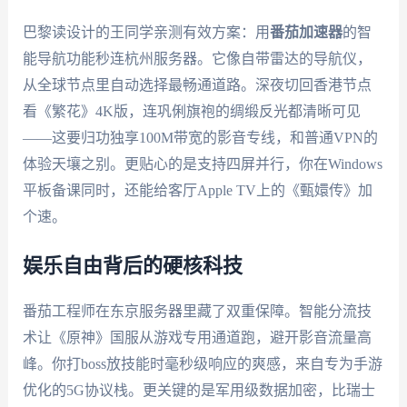
巴黎读设计的王同学亲测有效方案：用
番茄加速器
的智
能导航功能秒连杭州服务器。它像自带雷达的导航仪，
从全球节点里自动选择最畅通道路。深夜切回香港节点
看《繁花》4K版，连巩俐旗袍的绸缎反光都清晰可见
——这要归功独享100M带宽的影音专线，和普通VPN的
体验天壤之别。更贴心的是支持四屏并行，你在Windows
平板备课同时，还能给客厅Apple TV上的《甄嬛传》加
个速。
娱乐自由背后的硬核科技
番茄工程师在东京服务器里藏了双重保障。智能分流技
术让《原神》国服从游戏专用通道跑，避开影音流量高
峰。你打boss放技能时毫秒级响应的爽感，来自专为手游
优化的5G协议栈。更关键的是军用级数据加密，比瑞士