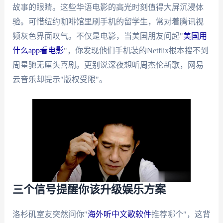
故事的眼睛。这些华语电影的高光时刻值得大屏沉浸体
验。可惜纽约咖啡馆里刷手机的留学生，常对着腾讯视
频灰色界面叹气。不仅是电影，当美国朋友问起"
美国用
什么app看电影
"，你发现他们手机装的Netflix根本搜不到
周星驰无厘头喜剧。更别说深夜想听周杰伦新歌，网易
云音乐却提示"版权受限"。
三个信号提醒你该升级娱乐方案
洛杉矶室友突然问你"
海外听中文歌软件
推荐哪个"，这背