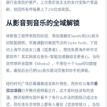
银行金库防护更严。上次悉尼张太太的支付宝账户零盗
刷，就因所有传输裹上了256位加密层。
从影音到音乐的全域解锁
休斯敦工程师老陈的妙招：用加速器在Spotify和QQ音乐
间智能跳转。早晨通勤切美国节点听Taylor Swift，下班
切上海节点给女儿播《孤勇者》。想找免费海外听中文
歌软件？其实网易云音乐+智能加速器组合更省心。当你
突然想听张国荣《Monica》，不用在十个App间切换搜
索，番茄后台已把QQ音乐歌词页推到你手机弹窗。
纽约时代广场巨幕播着成龙新片预告，而你在公寓用
番
茄加速器
打开腾讯视频看正片，这才是科技该有的浪
漫。腾讯视频在国外看不了有什么办法的困局已成过去
式，现在连东京地铁上都有人缓存《流浪地球3》。当加