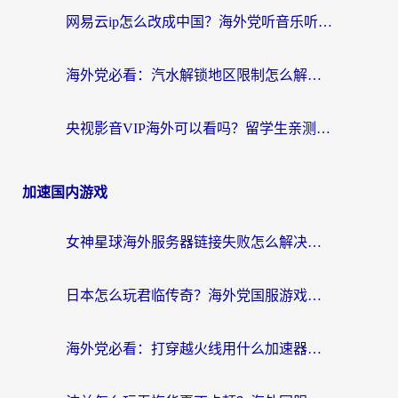
网易云ip怎么改成中国？海外党听音乐听书的无痛解决方案
海外党必看：汽水解锁地区限制怎么解除？3招解决国内影音&生活服务难题
央视影音VIP海外可以看吗？留学生亲测有效的回国加速器选择指南
加速国内游戏
女神星球海外服务器链接失败怎么解决？海外党国服游戏加速避坑指南
日本怎么玩君临传奇？海外党国服游戏加速避坑指南（附菲律宾欧洲玩家实测）
海外党必看：打穿越火线用什么加速器？解决延迟卡顿，还能玩奇妙拼图世界和第五人格