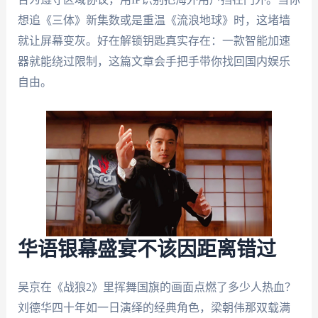
想追《三体》新集数或是重温《流浪地球》时，这堵墙
就让屏幕变灰。好在解锁钥匙真实存在：一款智能加速
器就能绕过限制，这篇文章会手把手带你找回国内娱乐
自由。
华语银幕盛宴不该因距离错过
吴京在《战狼2》里挥舞国旗的画面点燃了多少人热血？
刘德华四十年如一日演绎的经典角色，梁朝伟那双载满