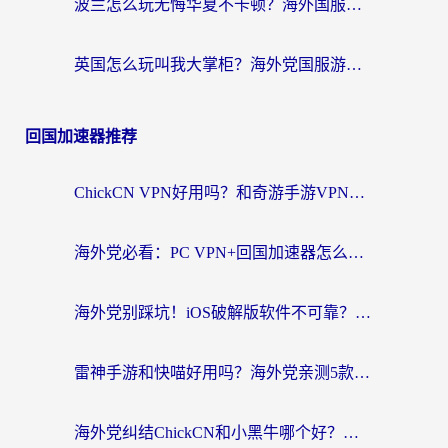
波兰怎么玩无悔华夏不卡顿？海外国服游戏加速器终极指南（附征途2萤火突击解决方案）
英国怎么玩叫我大掌柜？海外党国服游戏加速避坑指南（附实测推荐）
回国加速器推荐
ChickCN VPN好用吗？和奇游手游VPN对比哪个回国效果更好？海外党亲测实用指南
海外党必看：PC VPN+回国加速器怎么选？无缝访问国内资源全攻略
海外党别踩坑！iOS破解版软件不可靠？教你选对回国加速器无缝看国内资源
雷神手游和快喵好用吗？海外党亲测5款回国加速器，附斧牛Bling对比+微信视频号解决办法
海外党纠结ChickCN和小黑牛哪个好？一篇帮你选对回国加速器的实用指南