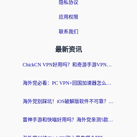
隐私协议
应用权限
联系我们
最新资讯
ChickCN VPN好用吗？和奇游手游VPN对比哪个回国效果更好？海外党亲测实用指南
海外党必看：PC VPN+回国加速器怎么选？无缝访问国内资源全攻略
海外党别踩坑！iOS破解版软件不可靠？教你选对回国加速器无缝看国内资源
雷神手游和快喵好用吗？海外党亲测5款回国加速器，附斧牛Bling对比+微信视频号解决办法