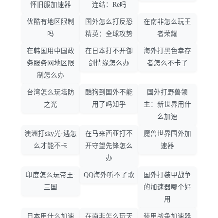
怀旧服加速器
连结：Re吗
优酷有地区限制
国外怎么打反恐
在南非怎么玩王
吗
精英：全球攻势
者荣耀
在韩国用中国政
在日本打不开御
海外打黑色幸存
务服务网地区限
剑情缘怎么办
者怎么不卡了
制怎么办
台湾怎么玩塔防
酷狗到国外不能
国外打野兽领
之光
用了吗知乎
主：新世界用什
么加速
澳洲打sky光·遇怎
在马来西亚打不
魔兽世界国外加
么才能不卡
开守望先锋怎么
速器
办
印度怎么玩帝王·
QQ海外听不了歌
国外打装甲战争
三国
的加速器哪个好
用
日本用什么加速
在南非怎么玩天
装甲战争加速器