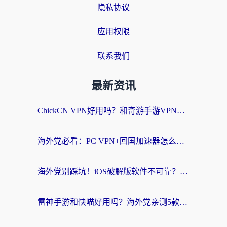
隐私协议
应用权限
联系我们
最新资讯
ChickCN VPN好用吗？和奇游手游VPN对比哪个回国效果更好？海外党亲测实用指南
海外党必看：PC VPN+回国加速器怎么选？无缝访问国内资源全攻略
海外党别踩坑！iOS破解版软件不可靠？教你选对回国加速器无缝看国内资源
雷神手游和快喵好用吗？海外党亲测5款回国加速器，附斧牛Bling对比+微信视频号解决办法