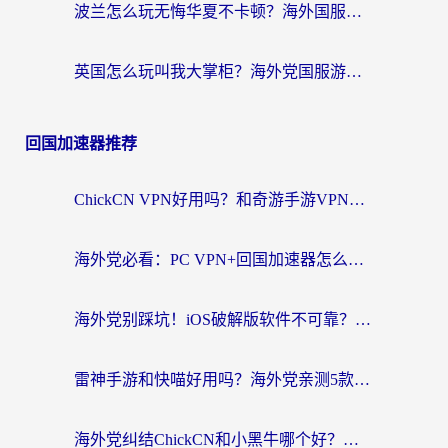
波兰怎么玩无悔华夏不卡顿？海外国服游戏加速器终极指南（附征途2萤火突击解决方案）
英国怎么玩叫我大掌柜？海外党国服游戏加速避坑指南（附实测推荐）
回国加速器推荐
ChickCN VPN好用吗？和奇游手游VPN对比哪个回国效果更好？海外党亲测实用指南
海外党必看：PC VPN+回国加速器怎么选？无缝访问国内资源全攻略
海外党别踩坑！iOS破解版软件不可靠？教你选对回国加速器无缝看国内资源
雷神手游和快喵好用吗？海外党亲测5款回国加速器，附斧牛Bling对比+微信视频号解决办法
海外党纠结ChickCN和小黑牛哪个好？一篇帮你选对回国加速器的实用指南