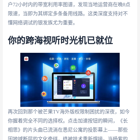
户72小时内的带宽利用率图谱，发现当地运营商在晚8点
限速，当即为其绑定多条备用线路。这类深度支持对不
懂网络调试的银发族尤为重要。
你的跨海视听时光机已就位
再次回到那个被芒果TV海外版权限制困扰的深夜，如今
你握着完全不同的选择权。点击加速按钮的瞬间，《长
相思》的片头曲已流淌在悉尼公寓的投影幕上——那些
因地域断层的文化牵绊，终被技术重新焊接。当杨紫的