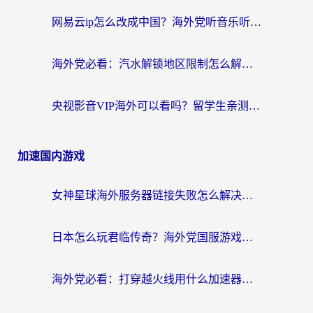
网易云ip怎么改成中国？海外党听音乐听书的无痛解决方案
海外党必看：汽水解锁地区限制怎么解除？3招解决国内影音&生活服务难题
央视影音VIP海外可以看吗？留学生亲测有效的回国加速器选择指南
加速国内游戏
女神星球海外服务器链接失败怎么解决？海外党国服游戏加速避坑指南
日本怎么玩君临传奇？海外党国服游戏加速避坑指南（附菲律宾欧洲玩家实测）
海外党必看：打穿越火线用什么加速器？解决延迟卡顿，还能玩奇妙拼图世界和第五人格