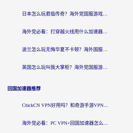
日本怎么玩君临传奇？海外党国服游戏加速避坑指南（附菲律宾欧洲玩家实测）
海外党必看：打穿越火线用什么加速器？解决延迟卡顿，还能玩奇妙拼图世界和第五人格
波兰怎么玩无悔华夏不卡顿？海外国服游戏加速器终极指南（附征途2萤火突击解决方案）
英国怎么玩叫我大掌柜？海外党国服游戏加速避坑指南（附实测推荐）
回国加速器推荐
ChickCN VPN好用吗？和奇游手游VPN对比哪个回国效果更好？海外党亲测实用指南
海外党必看：PC VPN+回国加速器怎么选？无缝访问国内资源全攻略