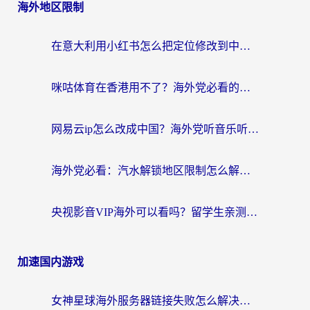
海外地区限制
在意大利用小红书怎么把定位修改到中国国内？3个实用技巧+1个靠谱工具帮你搞定
咪咕体育在香港用不了？海外党必看的回国加速器选择指南（附3个真实场景解决方案）
网易云ip怎么改成中国？海外党听音乐听书的无痛解决方案
海外党必看：汽水解锁地区限制怎么解除？3招解决国内影音&生活服务难题
央视影音VIP海外可以看吗？留学生亲测有效的回国加速器选择指南
加速国内游戏
女神星球海外服务器链接失败怎么解决？海外党国服游戏加速避坑指南