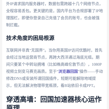
外IP请求国内服务器时，数据包需跨越十几个网络节点，
全程容易丢包。更关键的是，国内平台为合规部署了IP地
理围栏，即便你登录自己充值了会员的账号，也会被强
制拦截。
技术角度的困局根源
互联网并非真“无国界”。当你用英国IP访问优酷时，首先
会经过当地运营商节点，再跨大西洋通过海底光缆。期
间只要某个中转站拥堵（比如晚高峰伦敦节点），1080P
视频立刻变马赛克画质。至于“
浏览器回国
”操作——手动
修改DNS或安装所谓回国插件，短期可能解除地域提
示，但无法解决物理带宽瓶颈，看B站依旧卡成PPT。
穿透高墙：回国加速器核心运作
原理