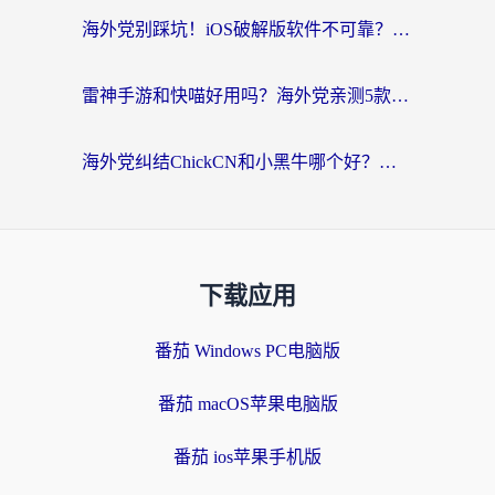
海外党别踩坑！iOS破解版软件不可靠？教你选对回国加速器无缝看国内资源
雷神手游和快喵好用吗？海外党亲测5款回国加速器，附斧牛Bling对比+微信视频号解决办法
海外党纠结ChickCN和小黑牛哪个好？一篇帮你选对回国加速器的实用指南
下载应用
番茄 Windows PC电脑版
番茄 macOS苹果电脑版
番茄 ios苹果手机版