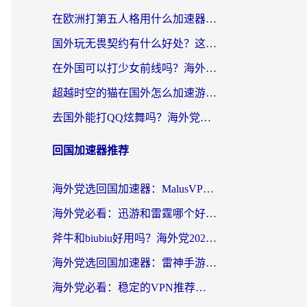
在欧洲打第五人格用什么加速器好？海外党亲测有效的国服游戏加速方案
国外玩无畏契约有什么好处？这份海外国服游戏加速指南帮你解决90%的卡顿问题
在外国可以打少女前线吗？海外党国服游戏畅玩终极指南（附避坑技巧）
超越时空的猫在国外怎么加速游戏？海外玩家国服畅玩终极指南
去国外能打QQ炫舞吗？海外党国服游戏不卡顿的终极指南
回国加速器推荐
海外党选回国加速器：MalusVPN好用吗？和快帆VPN哪个好？附真实对比与避坑指南
海外党必看：迅游和雷霆哪个好？3分钟教你选对回国加速器，无缝刷国内剧玩手游
斧牛和biubiu好用吗？海外党2026亲测回国加速器指南，附番茄加速器深度体验
海外党选回国加速器：雷神手游和洞见哪个好？附iPhone免费VPN推荐及ChickCNUfunR实测
海外党必看：稳定的VPN推荐及回国加速器选择全攻略——告别地域限制，轻松刷国内资源