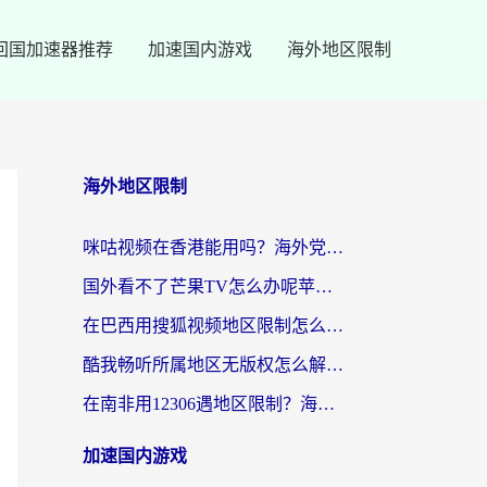
回国加速器推荐
加速国内游戏
海外地区限制
海外地区限制
咪咕视频在香港能用吗？海外党亲测有效的回国加速方案来了
国外看不了芒果TV怎么办呢苹果手机？海外党追剧游戏的全能解决方案
在巴西用搜狐视频地区限制怎么办？3步解决海外看国内剧的烦恼
酷我畅听所属地区无版权怎么解决？海外党必看的回国加速全攻略
在南非用12306遇地区限制？海外华人必看的回国加速全攻略（附B站芒果TV解锁技巧）
加速国内游戏