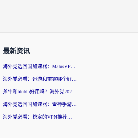
最新资讯
海外党选回国加速器：MalusVPN好用吗？和快帆VPN哪个好？附真实对比与避坑指南
海外党必看：迅游和雷霆哪个好？3分钟教你选对回国加速器，无缝刷国内剧玩手游
斧牛和biubiu好用吗？海外党2026亲测回国加速器指南，附番茄加速器深度体验
海外党选回国加速器：雷神手游和洞见哪个好？附iPhone免费VPN推荐及ChickCNUfunR实测
海外党必看：稳定的VPN推荐及回国加速器选择全攻略——告别地域限制，轻松刷国内资源