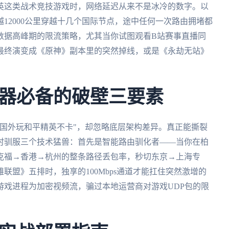
英这类战术竞技游戏时，网络延迟从来不是冰冷的数字。以
12000公里穿越十几个国际节点，途中任何一次路由拥堵都
数据高峰期的限流策略，尤其当你试图观看B站赛事直播同
最终演变成《原神》副本里的突然掉线，或是《永劫无站》
器必备的破壁三要素
国外玩和平精英不卡"，却忽略底层架构差异。真正能撕裂
时驯服三个技术猛兽：首先是智能路由驯化者——当你在柏
克福→香港→杭州的整条路径丢包率，秒切东京→上海专
联盟》五排时，独享的100Mbps通道才能扛住突然激增的
游戏进程为加密视频流，骗过本地运营商对游戏UDP包的限