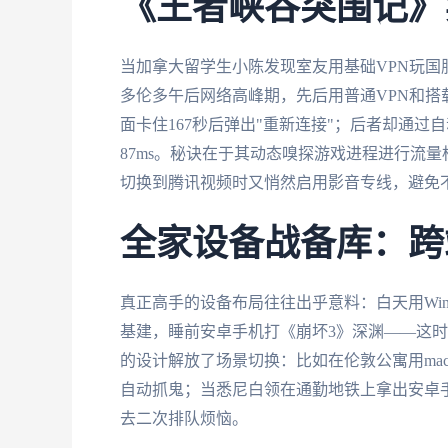
《王者峡谷突围记》
当加拿大留学生小陈发现室友用基础VPN玩国
多伦多午后网络高峰期，先后用普通VPN和搭
面卡住167秒后弹出"重新连接"；后者却通
87ms。秘诀在于其动态嗅探游戏进程进行流
切换到腾讯视频时又悄然启用影音专线，避免
全家设备战备库：跨
真正高手的设备布局往往出乎意料：白天用Win
基建，睡前安卓手机打《崩坏3》深渊——这
的设计解放了场景切换：比如在伦敦公寓用mac
自动抓鬼；当悉尼白领在通勤地铁上拿出安卓
去二次排队烦恼。