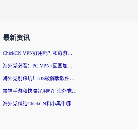
最新资讯
ChickCN VPN好用吗？和奇游手游VPN对比哪个回国效果更好？海外党亲测实用指南
海外党必看：PC VPN+回国加速器怎么选？无缝访问国内资源全攻略
海外党别踩坑！iOS破解版软件不可靠？教你选对回国加速器无缝看国内资源
雷神手游和快喵好用吗？海外党亲测5款回国加速器，附斧牛Bling对比+微信视频号解决办法
海外党纠结ChickCN和小黑牛哪个好？一篇帮你选对回国加速器的实用指南