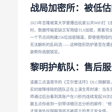
战局加密所：被低估
2023年吉隆坡某大学曾爆出玩家公共WiFi
时，数据传输若缺乏军用级TLS加密，黑客完
一个节点间构建256位加密隧道，即使使用纽
无法解析的乱码流——这种隐形防护甚至在遭遇
装帮你逃脱锁定。
黎明护航队：售后服
凌晨三点温哥华的《艾尔登法环》DLC刚解锁
实时故障排除的团队正在上演生死时速：当东京
师通过后台看到其账户在15秒内连续发起39
晨五点你收到一封带详细日志分析的邮件："修复
才是海外玩国服游戏不被孤立的真正安全感。