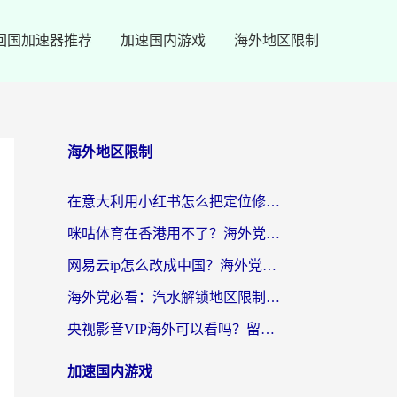
回国加速器推荐
加速国内游戏
海外地区限制
海外地区限制
在意大利用小红书怎么把定位修改到中国国内？3个实用技巧+1个靠谱工具帮你搞定
咪咕体育在香港用不了？海外党必看的回国加速器选择指南（附3个真实场景解决方案）
网易云ip怎么改成中国？海外党听音乐听书的无痛解决方案
海外党必看：汽水解锁地区限制怎么解除？3招解决国内影音&生活服务难题
央视影音VIP海外可以看吗？留学生亲测有效的回国加速器选择指南
加速国内游戏