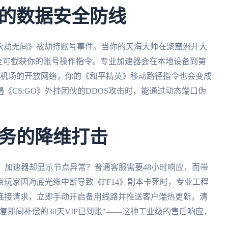
的数据安全防线
打《永劫无间》被劫持账号事件。当你的天海大师在聚窟洲开大
全可截获你的账号操作指令。专业加速器会在本地设备到第
约机场的开放网络，你的《和平精英》移动路径指令也会变成
《CS:GO》外挂团伙的DDOS攻击时，能通过动态端口伪
务的降维打击
，加速器却显示节点异常？普通客服需要48小时响应，而带
玩家因海底光缆中断导致《FF14》副本卡死时，专业工程
次连接请求，立即手动开启备用线路并推送客户端热更新。清
期间补偿的30天VIP已到账"——这种工业级的售后响应，