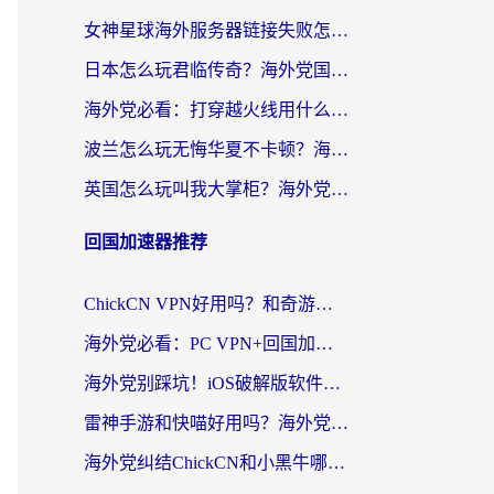
女神星球海外服务器链接失败怎么解决？海外党国服游戏加速避坑指南
日本怎么玩君临传奇？海外党国服游戏加速避坑指南（附菲律宾欧洲玩家实测）
海外党必看：打穿越火线用什么加速器？解决延迟卡顿，还能玩奇妙拼图世界和第五人格
波兰怎么玩无悔华夏不卡顿？海外国服游戏加速器终极指南（附征途2萤火突击解决方案）
英国怎么玩叫我大掌柜？海外党国服游戏加速避坑指南（附实测推荐）
回国加速器推荐
ChickCN VPN好用吗？和奇游手游VPN对比哪个回国效果更好？海外党亲测实用指南
海外党必看：PC VPN+回国加速器怎么选？无缝访问国内资源全攻略
海外党别踩坑！iOS破解版软件不可靠？教你选对回国加速器无缝看国内资源
雷神手游和快喵好用吗？海外党亲测5款回国加速器，附斧牛Bling对比+微信视频号解决办法
海外党纠结ChickCN和小黑牛哪个好？一篇帮你选对回国加速器的实用指南