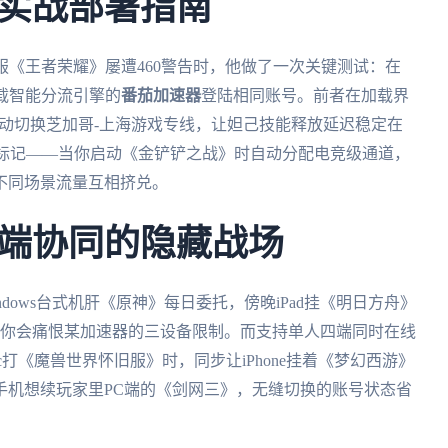
实战部署指南
服《王者荣耀》屡遭460警告时，他做了一次关键测试：在
载智能分流引擎的
番茄加速器
登陆相同账号。前者在加载界
过自动切换芝加哥-上海游戏专线，让妲己技能释放延迟稳定在
量标记——当你启动《金铲铲之战》时自动分配电竞级通道，
不同场景流量互相挤兑。
端协同的隐藏战场
dows台式机肝《原神》每日委托，傍晚iPad挂《明日方舟》
时你会痛恨某加速器的三设备限制。而支持单人四端同时在线
打《魔兽世界怀旧服》时，同步让iPhone挂着《梦幻西游》
手机想续玩家里PC端的《剑网三》，无缝切换的账号状态省