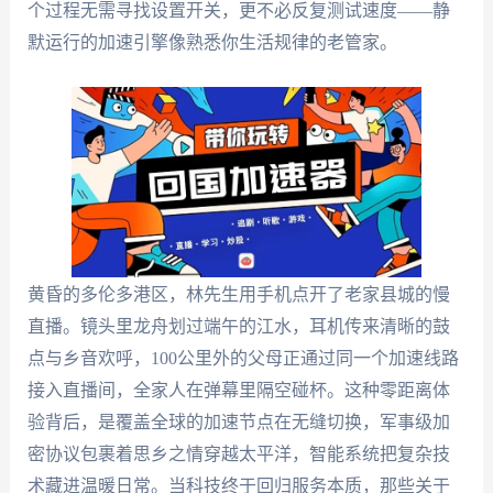
个过程无需寻找设置开关，更不必反复测试速度——静
默运行的加速引擎像熟悉你生活规律的老管家。
黄昏的多伦多港区，林先生用手机点开了老家县城的慢
直播。镜头里龙舟划过端午的江水，耳机传来清晰的鼓
点与乡音欢呼，100公里外的父母正通过同一个加速线路
接入直播间，全家人在弹幕里隔空碰杯。这种零距离体
验背后，是覆盖全球的加速节点在无缝切换，军事级加
密协议包裹着思乡之情穿越太平洋，智能系统把复杂技
术藏进温暖日常。当科技终于回归服务本质，那些关于