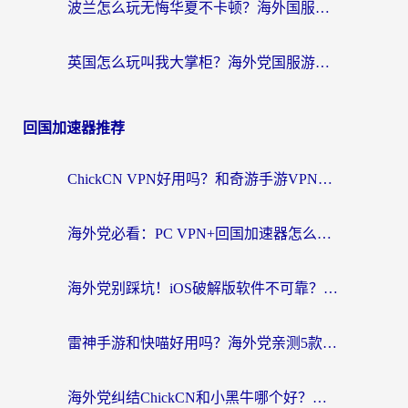
波兰怎么玩无悔华夏不卡顿？海外国服游戏加速器终极指南（附征途2萤火突击解决方案）
英国怎么玩叫我大掌柜？海外党国服游戏加速避坑指南（附实测推荐）
回国加速器推荐
ChickCN VPN好用吗？和奇游手游VPN对比哪个回国效果更好？海外党亲测实用指南
海外党必看：PC VPN+回国加速器怎么选？无缝访问国内资源全攻略
海外党别踩坑！iOS破解版软件不可靠？教你选对回国加速器无缝看国内资源
雷神手游和快喵好用吗？海外党亲测5款回国加速器，附斧牛Bling对比+微信视频号解决办法
海外党纠结ChickCN和小黑牛哪个好？一篇帮你选对回国加速器的实用指南