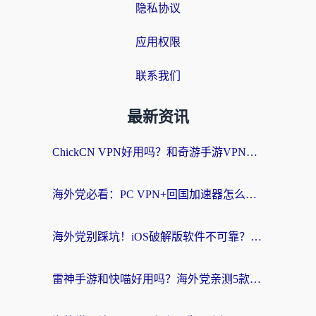
隐私协议
应用权限
联系我们
最新资讯
ChickCN VPN好用吗？和奇游手游VPN对比哪个回国效果更好？海外党亲测实用指南
海外党必看：PC VPN+回国加速器怎么选？无缝访问国内资源全攻略
海外党别踩坑！iOS破解版软件不可靠？教你选对回国加速器无缝看国内资源
雷神手游和快喵好用吗？海外党亲测5款回国加速器，附斧牛Bling对比+微信视频号解决办法