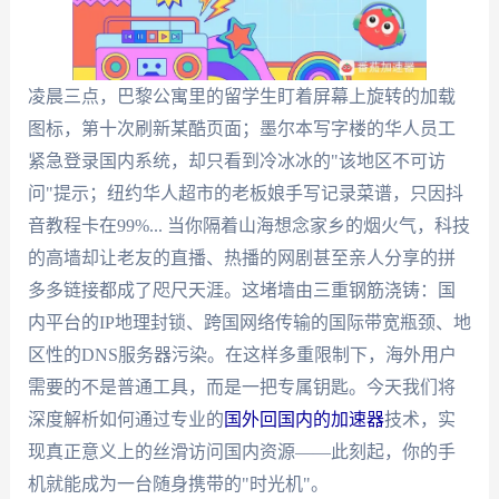
凌晨三点，巴黎公寓里的留学生盯着屏幕上旋转的加载
图标，第十次刷新某酷页面；墨尔本写字楼的华人员工
紧急登录国内系统，却只看到冷冰冰的"该地区不可访
问"提示；纽约华人超市的老板娘手写记录菜谱，只因抖
音教程卡在99%... 当你隔着山海想念家乡的烟火气，科技
的高墙却让老友的直播、热播的网剧甚至亲人分享的拼
多多链接都成了咫尺天涯。这堵墙由三重钢筋浇铸：国
内平台的IP地理封锁、跨国网络传输的国际带宽瓶颈、地
区性的DNS服务器污染。在这样多重限制下，海外用户
需要的不是普通工具，而是一把专属钥匙。今天我们将
深度解析如何通过专业的
国外回国内的加速器
技术，实
现真正意义上的丝滑访问国内资源——此刻起，你的手
机就能成为一台随身携带的"时光机"。