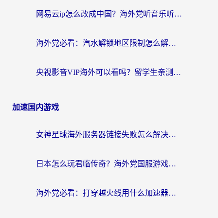
网易云ip怎么改成中国？海外党听音乐听书的无痛解决方案
海外党必看：汽水解锁地区限制怎么解除？3招解决国内影音&生活服务难题
央视影音VIP海外可以看吗？留学生亲测有效的回国加速器选择指南
加速国内游戏
女神星球海外服务器链接失败怎么解决？海外党国服游戏加速避坑指南
日本怎么玩君临传奇？海外党国服游戏加速避坑指南（附菲律宾欧洲玩家实测）
海外党必看：打穿越火线用什么加速器？解决延迟卡顿，还能玩奇妙拼图世界和第五人格