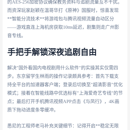
的AES-256加密协议确保教务资料与追剧流量互不干扰。
而资深玩家赵颖在温哥华打《原神》国服时，惊喜发现
**智能分流技术**将游戏包与腾讯视频流量自动区分
——游戏直连上海机房获取10ms延迟，剧集则走广州影
音专线。
手把手解锁深夜追剧自由
解决"国外看国内电视剧用什么软件"的实操其实仅需四
步。东京留学生林雨的操作记录颇具参考：首先下载支
持全平台的加速器客户端；登录后切换至"超清影音"优化
模式；接着在智能线路中优选标有"上海爱奇艺专线"的节
点；最后打开手机腾讯视频APP点击《与凤行》，4K画
质下拖动进度条零缓冲。
悉尼的工程师老马补充关键细节：记得开启**稳定无限