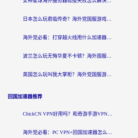
女神星球海外服务器链接失败怎么解决？海外党国服游戏加速避坑指南
日本怎么玩君临传奇？海外党国服游戏加速避坑指南（附菲律宾欧洲玩家实测）
海外党必看：打穿越火线用什么加速器？解决延迟卡顿，还能玩奇妙拼图世界和第五人格
波兰怎么玩无悔华夏不卡顿？海外国服游戏加速器终极指南（附征途2萤火突击解决方案）
英国怎么玩叫我大掌柜？海外党国服游戏加速避坑指南（附实测推荐）
回国加速器推荐
ChickCN VPN好用吗？和奇游手游VPN对比哪个回国效果更好？海外党亲测实用指南
海外党必看：PC VPN+回国加速器怎么选？无缝访问国内资源全攻略