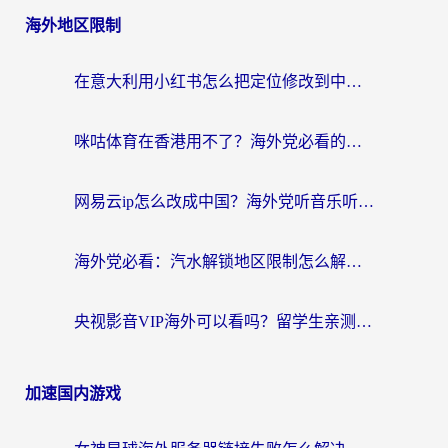
海外地区限制
在意大利用小红书怎么把定位修改到中国国内？3个实用技巧+1个靠谱工具帮你搞定
咪咕体育在香港用不了？海外党必看的回国加速器选择指南（附3个真实场景解决方案）
网易云ip怎么改成中国？海外党听音乐听书的无痛解决方案
海外党必看：汽水解锁地区限制怎么解除？3招解决国内影音&生活服务难题
央视影音VIP海外可以看吗？留学生亲测有效的回国加速器选择指南
加速国内游戏