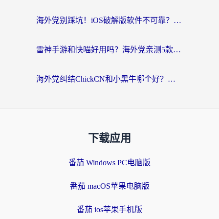
海外党别踩坑！iOS破解版软件不可靠？教你选对回国加速器无缝看国内资源
雷神手游和快喵好用吗？海外党亲测5款回国加速器，附斧牛Bling对比+微信视频号解决办法
海外党纠结ChickCN和小黑牛哪个好？一篇帮你选对回国加速器的实用指南
下载应用
番茄 Windows PC电脑版
番茄 macOS苹果电脑版
番茄 ios苹果手机版