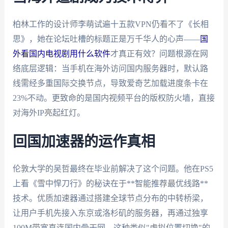
柏林工作的设计师李萌试遍十五款VPN仍看不了《长相
思》，她在论坛吐槽的标题正是万千华人的心声——
国
外看国内电视剧用什么软件
才真正有效？问题根源在网
络底层逻辑：当手机在海外访问国内服务器时，默认路
线需经多重国际交换节点，导致爱奇艺加载进度条卡在
23%不动。更致命的是国内视频平台的版权防火墙，直接
对海外IP亮起红灯。
回国加速器的运作真相
伦敦大学的吴哲最终在毕业前解决了这个问题。他在PS5
上看《雪中悍刀行》的秘诀在于**智能推荐最优线路**
技术。优质加速器通过搭建全球节点分布的中转桥梁，
让用户手机先接入东京或洛杉矶的服务器，再通过独享
100M带宽直连国内骨干网。这种类似"虚拟位置切换"的