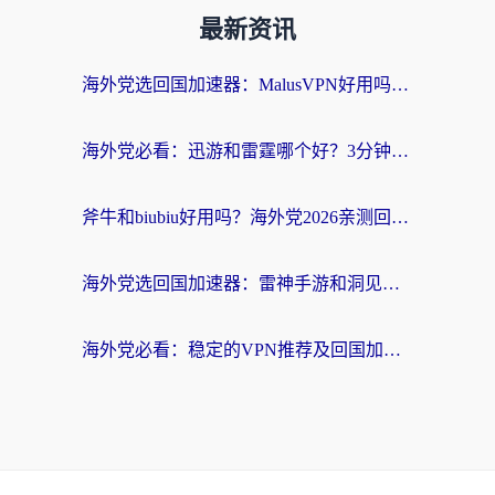
最新资讯
海外党选回国加速器：MalusVPN好用吗？和快帆VPN哪个好？附真实对比与避坑指南
海外党必看：迅游和雷霆哪个好？3分钟教你选对回国加速器，无缝刷国内剧玩手游
斧牛和biubiu好用吗？海外党2026亲测回国加速器指南，附番茄加速器深度体验
海外党选回国加速器：雷神手游和洞见哪个好？附iPhone免费VPN推荐及ChickCNUfunR实测
海外党必看：稳定的VPN推荐及回国加速器选择全攻略——告别地域限制，轻松刷国内资源