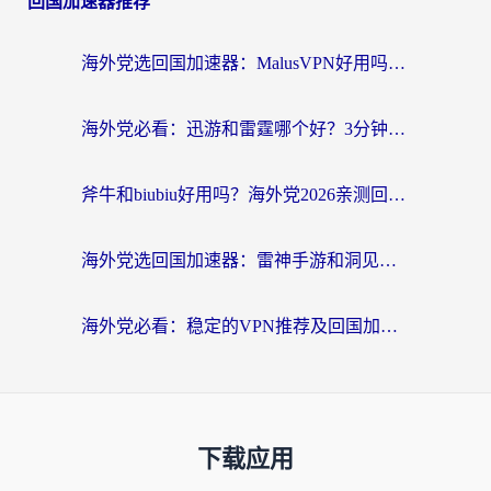
回国加速器推荐
海外党选回国加速器：MalusVPN好用吗？和快帆VPN哪个好？附真实对比与避坑指南
海外党必看：迅游和雷霆哪个好？3分钟教你选对回国加速器，无缝刷国内剧玩手游
斧牛和biubiu好用吗？海外党2026亲测回国加速器指南，附番茄加速器深度体验
海外党选回国加速器：雷神手游和洞见哪个好？附iPhone免费VPN推荐及ChickCNUfunR实测
海外党必看：稳定的VPN推荐及回国加速器选择全攻略——告别地域限制，轻松刷国内资源
下载应用