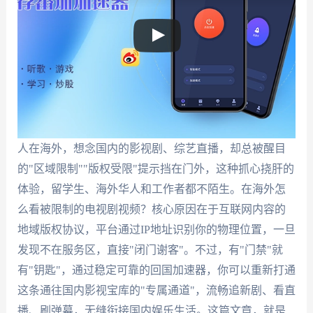
人在海外，想念国内的影视剧、综艺直播，却总被醒目
的"区域限制""版权受限"提示挡在门外，这种抓心挠肝的
体验，留学生、海外华人和工作者都不陌生。在海外怎
么看被限制的电视剧视频？核心原因在于互联网内容的
地域版权协议，平台通过IP地址识别你的物理位置，一旦
发现不在服务区，直接"闭门谢客"。不过，有"门禁"就
有"钥匙"，通过稳定可靠的回国加速器，你可以重新打通
这条通往国内影视宝库的"专属通道"，流畅追新剧、看直
播、刷弹幕，无缝衔接国内娱乐生活。这篇文章，就是