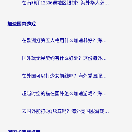
在南非用12306遇地区限制？海外华人必看的回国加速全攻略（附B站芒果TV解锁技巧）
加速国内游戏
在欧洲打第五人格用什么加速器好？海外党亲测有效的国服游戏加速方案
国外玩无畏契约有什么好处？这份海外国服游戏加速指南帮你解决90%的卡顿问题
在外国可以打少女前线吗？海外党国服游戏畅玩终极指南（附避坑技巧）
超越时空的猫在国外怎么加速游戏？海外玩家国服畅玩终极指南
去国外能打QQ炫舞吗？海外党国服游戏不卡顿的终极指南